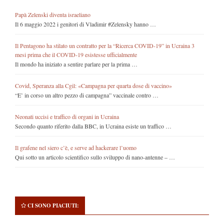
Papà Zelenski diventa israeliano
Il 6 maggio 2022 i genitori di Vladimir #Zelensky hanno …
Il Pentagono ha stilato un contratto per la “Ricerca COVID-19” in Ucraina 3
mesi prima che il COVID-19 esistesse ufficialmente
Il mondo ha iniziato a sentire parlare per la prima …
Covid, Speranza alla Cgil: «Campagna per quarta dose di vaccino»
“E’ in corso un altro pezzo di campagna” vaccinale contro …
Neonati uccisi e traffico di organi in Ucraina
Secondo quanto riferito dalla BBC, in Ucraina esiste un traffico …
Il grafene nel siero c’è, e serve ad hackerare l’uomo
Qui sotto un articolo scientifico sullo sviluppo di nano-antenne – …
CI SONO PIACIUTI: