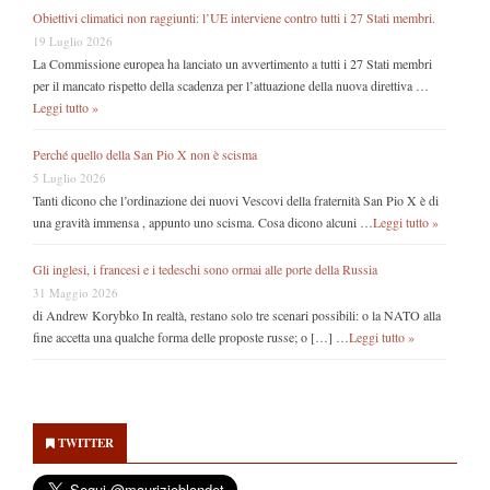
Obiettivi climatici non raggiunti: l’UE interviene contro tutti i 27 Stati membri.
19 Luglio 2026
La Commissione europea ha lanciato un avvertimento a tutti i 27 Stati membri
per il mancato rispetto della scadenza per l’attuazione della nuova direttiva …
Leggi tutto »
Perché quello della San Pio X non è scisma
5 Luglio 2026
Tanti dicono che l’ordinazione dei nuovi Vescovi della fraternità San Pio X è di
una gravità immensa , appunto uno scisma. Cosa dicono alcuni …
Leggi tutto »
Gli inglesi, i francesi e i tedeschi sono ormai alle porte della Russia
31 Maggio 2026
di Andrew Korybko In realtà, restano solo tre scenari possibili: o la NATO alla
fine accetta una qualche forma delle proposte russe; o […] …
Leggi tutto »
Secondary
Sidebar
TWITTER