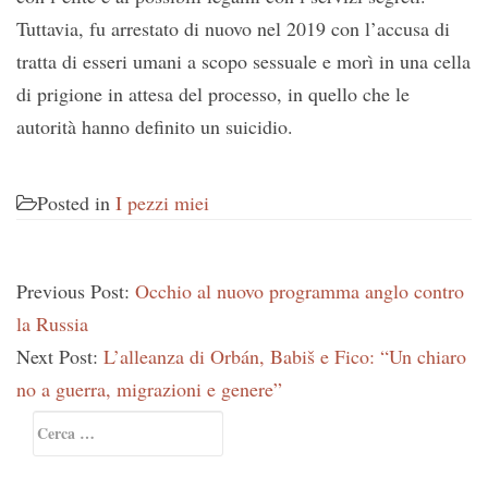
Tuttavia, fu arrestato di nuovo nel 2019 con l’accusa di
tratta di esseri umani a scopo sessuale e morì in una cella
di prigione in attesa del processo, in quello che le
autorità hanno definito un suicidio.
Posted in
I pezzi miei
Previous Post:
Occhio al nuovo programma anglo contro
la Russia
Next Post:
L’alleanza di Orbán, Babiš e Fico: “Un chiaro
no a guerra, migrazioni e genere”
Primary
Ricerca
Sidebar
per: