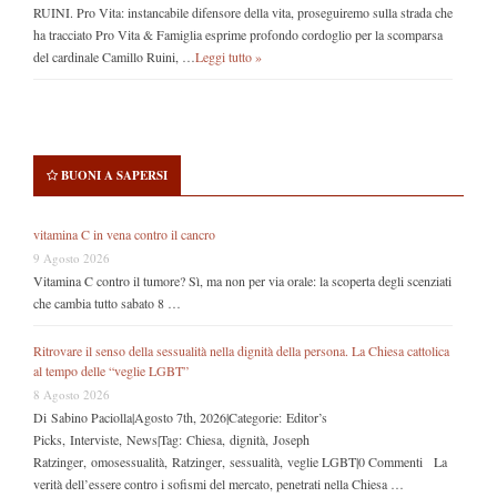
RUINI. Pro Vita: instancabile difensore della vita, proseguiremo sulla strada che
ha tracciato Pro Vita & Famiglia esprime profondo cordoglio per la scomparsa
del cardinale Camillo Ruini, …
Leggi tutto »
BUONI A SAPERSI
vitamina C in vena contro il cancro
9 Agosto 2026
Vitamina C contro il tumore? Sì, ma non per via orale: la scoperta degli scenziati
che cambia tutto sabato 8 …
Ritrovare il senso della sessualità nella dignità della persona. La Chiesa cattolica
al tempo delle “veglie LGBT”
8 Agosto 2026
Di Sabino Paciolla|Agosto 7th, 2026|Categorie: Editor’s
Picks, Interviste, News|Tag: Chiesa, dignità, Joseph
Ratzinger, omosessualità, Ratzinger, sessualità, veglie LGBT|0 Commenti La
verità dell’essere contro i sofismi del mercato, penetrati nella Chiesa …