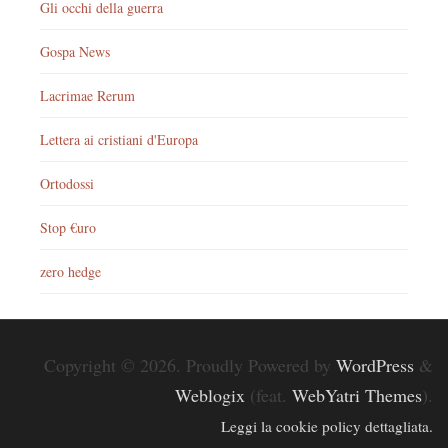
Gli occhi della guerra
Gospa News
Lacrimae Rerum
Lettera ai cristiani d'Europa
Ortodossi
Stop €uro
zero hedge
Copyright © 2026. Proudly Powered by
WordPress
&
Weblogix
(feat.
WebYatri Themes
).
Leggi la cookie policy dettagliata.