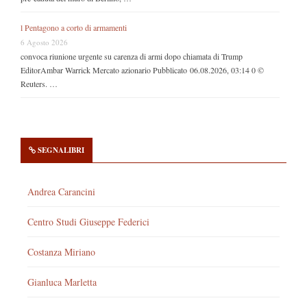
l Pentagono a corto di armamenti
6 Agosto 2026
convoca riunione urgente su carenza di armi dopo chiamata di Trump
EditorAmbar Warrick Mercato azionario Pubblicato 06.08.2026, 03:14 0 ©
Reuters. …
SEGNALIBRI
Andrea Carancini
Centro Studi Giuseppe Federici
Costanza Miriano
Gianluca Marletta