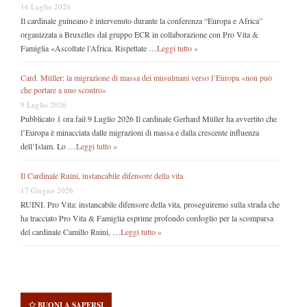
16 Luglio 2026
Il cardinale guineano è intervenuto durante la conferenza “Europa e Africa”
organizzata a Bruxelles dal gruppo ECR in collaborazione con Pro Vita &
Famiglia «Ascoltate l’Africa. Rispettate …
Leggi tutto »
Card. Müller: la migrazione di massa dei musulmani verso l’Europa «non può
che portare a uno scontro»
9 Luglio 2026
Pubblicato 1 ora fail 9 Luglio 2026 Il cardinale Gerhard Müller ha avvertito che
l’Europa è minacciata dalle migrazioni di massa e dalla crescente influenza
dell’Islam. Lo …
Leggi tutto »
Il Cardinale Ruini, instancabile difensore della vita
17 Giugno 2026
RUINI. Pro Vita: instancabile difensore della vita, proseguiremo sulla strada che
ha tracciato Pro Vita & Famiglia esprime profondo cordoglio per la scomparsa
del cardinale Camillo Ruini, …
Leggi tutto »
BUONI A SAPERSI