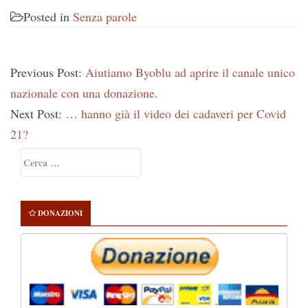
Posted in
Senza parole
Previous Post:
Aiutiamo Byoblu ad aprire il canale unico
nazionale con una donazione.
Next Post:
… hanno già il video dei cadaveri per Covid
21?
Primary
Ricerca
Sidebar
per:
DONAZIONI