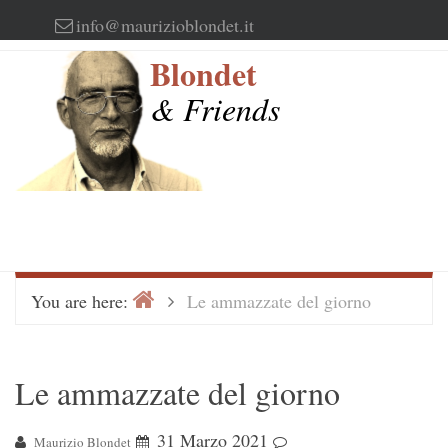
Skip
info@maurizioblondet.it
to
Blondet
content
& Friends
Home
>
You are here:
Le ammazzate del giorno
Le ammazzate del giorno
31 Marzo 2021
Maurizio Blondet