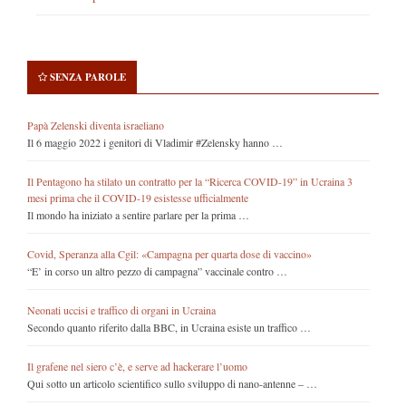
SENZA PAROLE
Papà Zelenski diventa israeliano
Il 6 maggio 2022 i genitori di Vladimir #Zelensky hanno …
Il Pentagono ha stilato un contratto per la “Ricerca COVID-19” in Ucraina 3
mesi prima che il COVID-19 esistesse ufficialmente
Il mondo ha iniziato a sentire parlare per la prima …
Covid, Speranza alla Cgil: «Campagna per quarta dose di vaccino»
“E’ in corso un altro pezzo di campagna” vaccinale contro …
Neonati uccisi e traffico di organi in Ucraina
Secondo quanto riferito dalla BBC, in Ucraina esiste un traffico …
Il grafene nel siero c’è, e serve ad hackerare l’uomo
Qui sotto un articolo scientifico sullo sviluppo di nano-antenne – …