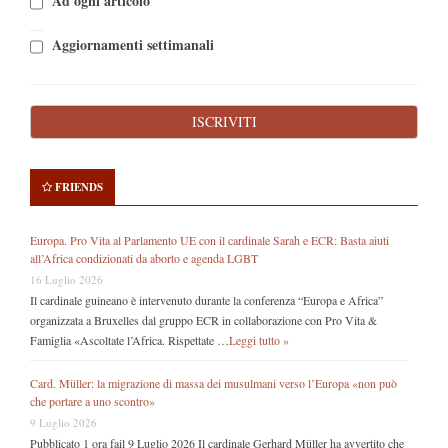
Ad ogni articolo
Aggiornamenti settimanali
FRIENDS
Europa. Pro Vita al Parlamento UE con il cardinale Sarah e ECR: Basta aiuti
all’Africa condizionati da aborto e agenda LGBT
16 Luglio 2026
Il cardinale guineano è intervenuto durante la conferenza “Europa e Africa”
organizzata a Bruxelles dal gruppo ECR in collaborazione con Pro Vita &
Famiglia «Ascoltate l’Africa. Rispettate …
Leggi tutto »
Card. Müller: la migrazione di massa dei musulmani verso l’Europa «non può
che portare a uno scontro»
9 Luglio 2026
Pubblicato 1 ora fail 9 Luglio 2026 Il cardinale Gerhard Müller ha avvertito che