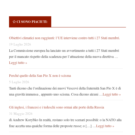
CI SONO PIACIUTI:
Obiettivi climatici non raggiunti: l’UE interviene contro tutti i 27 Stati membri.
19 Luglio 2026
La Commissione europea ha lanciato un avvertimento a tutti i 27 Stati membri
per il mancato rispetto della scadenza per l’attuazione della nuova direttiva …
Leggi tutto »
Perché quello della San Pio X non è scisma
5 Luglio 2026
Tanti dicono che l’ordinazione dei nuovi Vescovi della fraternità San Pio X è di
una gravità immensa , appunto uno scisma. Cosa dicono alcuni …
Leggi tutto »
Gli inglesi, i francesi e i tedeschi sono ormai alle porte della Russia
31 Maggio 2026
di Andrew Korybko In realtà, restano solo tre scenari possibili: o la NATO alla
fine accetta una qualche forma delle proposte russe; o […] …
Leggi tutto »