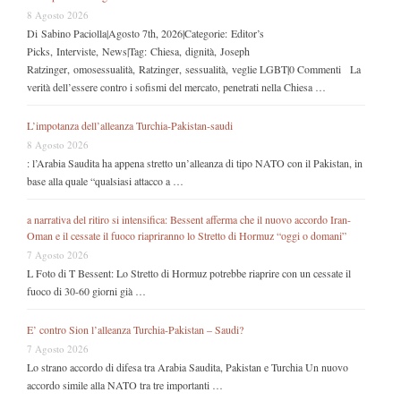
8 Agosto 2026
Di Sabino Paciolla|Agosto 7th, 2026|Categorie: Editor’s
Picks, Interviste, News|Tag: Chiesa, dignità, Joseph
Ratzinger, omosessualità, Ratzinger, sessualità, veglie LGBT|0 Commenti La
verità dell’essere contro i sofismi del mercato, penetrati nella Chiesa …
L’impotanza dell’alleanza Turchia-Pakistan-saudi
8 Agosto 2026
: l’Arabia Saudita ha appena stretto un’alleanza di tipo NATO con il Pakistan, in
base alla quale “qualsiasi attacco a …
a narrativa del ritiro si intensifica: Bessent afferma che il nuovo accordo Iran-
Oman e il cessate il fuoco riapriranno lo Stretto di Hormuz “oggi o domani”
7 Agosto 2026
L Foto di T Bessent: Lo Stretto di Hormuz potrebbe riaprire con un cessate il
fuoco di 30-60 giorni già …
E’ contro Sion l’alleanza Turchia-Pakistan – Saudi?
7 Agosto 2026
Lo strano accordo di difesa tra Arabia Saudita, Pakistan e Turchia Un nuovo
accordo simile alla NATO tra tre importanti …