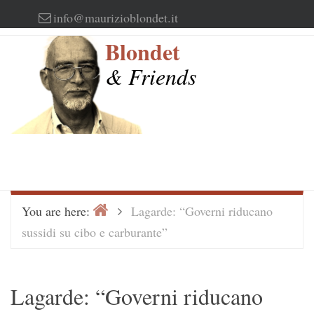
Skip
info@maurizioblondet.it
to
Blondet
content
& Friends
Home
>
You are here:
Lagarde: “Governi riducano
sussidi su cibo e carburante”
Lagarde: “Governi riducano