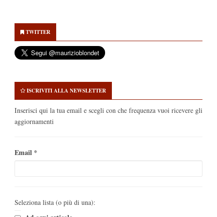
Secondary
Sidebar
TWITTER
ISCRIVITI ALLA NEWSLETTER
Inserisci qui la tua email e scegli con che frequenza vuoi ricevere gli
aggiornamenti
Email
*
Seleziona lista (o più di una):