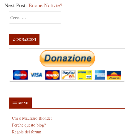
Next Post:
Buone Notizie?
Primary
Ricerca
Sidebar
per:
DONAZIONI
MENU
Chi è Maurizio Blondet
Perché questo blog?
Regole del forum