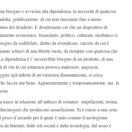
a bisogno e avvicina alla dipendenza, la necessità di qualcosa
dotta, gratificazione- di cui non riusciamo fare a meno.
ura del desiderio. E desideriamo ciò che un dispositivo di
amento economico, finanziario, politico, culturale, mediatico ci
isogno da soddisfare, diritto da rivendicare, carcere da cui è
Siamo schiavi di una libertà vuota, da riempire con qualcosa che
La dipendenza è l’ incoercibile bisogno di un prodotto, di una
à di vita la cui astinenza provoca malessere, angoscia,
ggire agli inferni di un’esistenza disumanizzata, si cerca
che faccia star bene. Apparentemente e temporaneamente, ma la
esta.
a nasce in relazione all’utilizzo di sostanze stupefacenti, eroina,
allucinogeni che producono assuefazione. Si è esteso a una serie
il gioco d’azzardo per il quale è stato coniato il neologismo
 da Internet, dalle reti sociali e dalla tecnologia, dal sesso e