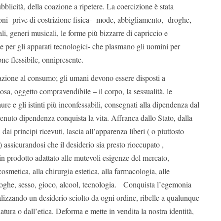
blicità, della coazione a ripetere. La coercizione è stata
ioni prive di costrizione fisica- mode, abbigliamento, droghe,
iali, generi musicali, le forme più bizzarre di capriccio e
one per gli apparati tecnologici- che plasmano gli uomini per
e flessibile, onnipresente.
nazione al consumo; gli umani devono essere disposti a
osa, oggetto compravendibile – il corpo, la sessualità, le
paure e gli istinti più inconfessabili, consegnati alla dipendenza dal
venuto dipendenza conquista la vita. Affranca dallo Stato, dalla
 dai principi ricevuti, lascia all’apparenza liberi ( o piuttosto
i) assicurandosi che il desiderio sia presto rioccupato ,
n prodotto adattato alle mutevoli esigenze del mercato,
osmetica, alla chirurgia estetica, alla farmacologia, alle
oghe, sesso, gioco, alcool, tecnologia. Conquista l’egemonia
lizzando un desiderio sciolto da ogni ordine, ribelle a qualunque
atura o dall’etica. Deforma e mette in vendita la nostra identità,