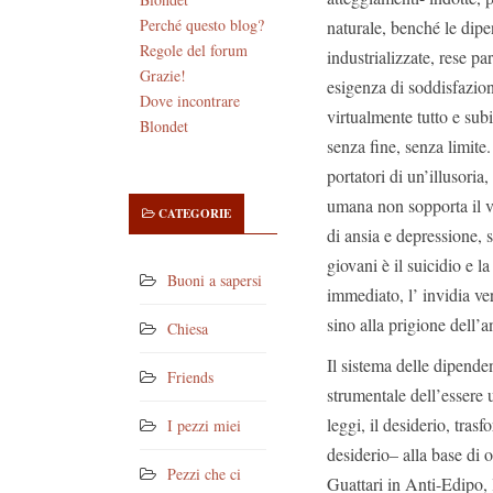
Perché questo blog?
naturale, benché le dipe
Regole del forum
industrializzate, rese pa
Grazie!
esigenza di soddisfazio
Dove incontrare
virtualmente tutto e subi
Blondet
senza fine, senza limite
portatori di un’illusori
umana non sopporta il vu
CATEGORIE
di ansia e depressione, s
giovani è il suicidio e 
Buoni a sapersi
immediato, l’ invidia ve
sino alla prigione dell’
Chiesa
Il sistema delle dipende
Friends
strumentale dell’essere u
leggi, il desiderio, tra
I pezzi miei
desiderio– alla base di 
Pezzi che ci
Guattari in Anti-Edipo, 