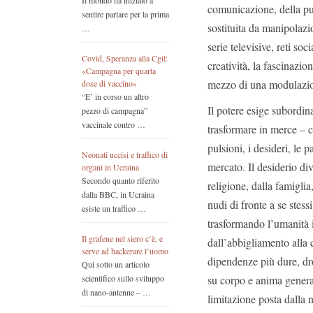
Il mondo ha iniziato a
comunicazione, della pub
sentire parlare per la prima
sostituita da manipolaz
…
serie televisive, reti soc
Covid, Speranza alla Cgil:
creatività, la fascinazi
«Campagna per quarta
mezzo di una modulazion
dose di vaccino»
“E’ in corso un altro
Il potere esige subordi
pezzo di campagna”
vaccinale contro …
trasformare in merce – c
pulsioni, i desideri, le 
Neonati uccisi e traffico di
mercato. Il desiderio di
organi in Ucraina
Secondo quanto riferito
religione, dalla famiglia,
dalla BBC, in Ucraina
nudi di fronte a se stess
esiste un traffico …
trasformando l’umanità i
Il grafene nel siero c’è, e
dall’abbigliamento alla c
serve ad hackerare l’uomo
dipendenze più dure, dr
Qui sotto un articolo
su corpo e anima genera
scientifico sullo sviluppo
di nano-antenne – …
limitazione posta dalla n