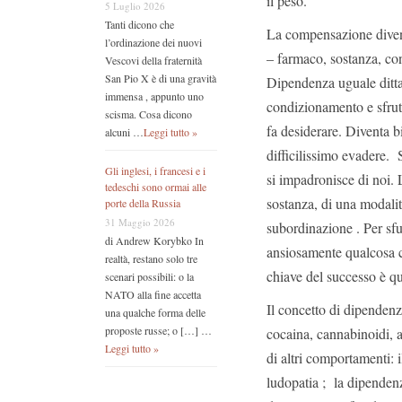
il peso.
5 Luglio 2026
Tanti dicono che
La compensazione divent
l’ordinazione dei nuovi
– farmaco, sostanza, con
Vescovi della fraternità
San Pio X è di una gravità
Dipendenza uguale dittat
immensa , appunto uno
condizionamento e sfrutt
scisma. Cosa dicono
fa desiderare. Diventa b
alcuni …
Leggi tutto »
difficilissimo evadere. 
Gli inglesi, i francesi e i
si impadronisce di noi. 
tedeschi sono ormai alle
sostanza, di una modalit
porte della Russia
31 Maggio 2026
subordinazione . Per sfu
di Andrew Korybko In
ansiosamente qualcosa 
realtà, restano solo tre
chiave del successo è qu
scenari possibili: o la
NATO alla fine accetta
Il concetto di dipendenz
una qualche forma delle
proposte russe; o […] …
cocaina, cannabinoidi, 
Leggi tutto »
di altri comportamenti: 
ludopatia ; la dipendenza