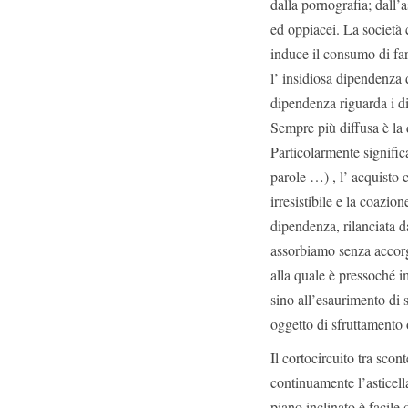
dalla pornografia; dall’
ed oppiacei. La società 
induce il consumo di far
l’ insidiosa dipendenza d
dipendenza riguarda i dis
Sempre più diffusa è la 
Particolarmente signifi
parole …) , l’ acquisto 
irresistibile e la coazio
dipendenza, rilanciata 
assorbiamo senza accorg
alla quale è pressoché i
sino all’esaurimento di s
oggetto di sfruttamento 
Il cortocircuito tra sco
continuamente l’asticell
piano inclinato è facile