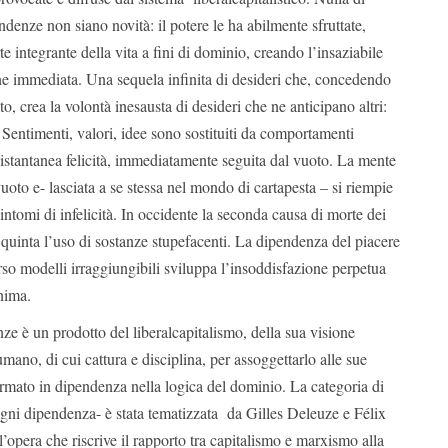
ndenze non siano novità: il potere le ha abilmente sfruttate,
rte integrante della vita a fini di dominio, creando l’insaziabile
ne immediata. Una sequela infinita di desideri che, concedendo
to, crea la volontà inesausta di desideri che ne anticipano altri:
. Sentimenti, valori, idee sono sostituiti da comportamenti
a, istantanea felicità, immediatamente seguita dal vuoto. La mente
oto e- lasciata a se stessa nel mondo di cartapesta – si riempie
intomi di infelicità. In occidente la seconda causa di morte dei
la quinta l’uso di sostanze stupefacenti. La dipendenza del piacere
rso modelli irraggiungibili sviluppa l’insoddisfazione perpetua
anima.
nze è un prodotto del liberalcapitalismo, della sua visione
mano, di cui cattura e disciplina, per assoggettarlo alle sue
sformato in dipendenza nella logica del dominio. La categoria di
ogni dipendenza- è stata tematizzata da Gilles Deleuze e Félix
l’opera che riscrive il rapporto tra capitalismo e marxismo alla