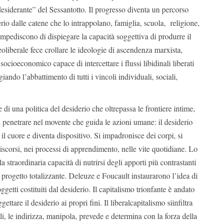
desiderante” del Sessantotto. Il progresso diventa un percorso
erio dalle catene che lo intrappolano, famiglia, scuola, religione,
impediscono di dispiegare la capacità soggettiva di produrre il
eoliberale fece crollare le ideologie di ascendenza marxista,
ocioeconomico capace di intercettare i flussi libidinali liberati
iando l’abbattimento di tutti i vincoli individuali, sociali,
e di una politica del desiderio che oltrepassa le frontiere intime,
a penetrare nel movente che guida le azioni umane: il desiderio
l cuore e diventa dispositivo. Si impadronisce dei corpi, si
 discorsi, nei processi di apprendimento, nelle vite quotidiane. Lo
a straordinaria capacità di nutrirsi degli apporti più contrastanti
 progetto totalizzante. Deleuze e Foucault instaurarono l’idea di
etti costituiti dal desiderio. Il capitalismo trionfante è andato
ettare il desiderio ai propri fini. Il liberalcapitalismo siinfiltra
li, le indirizza, manipola, prevede e determina con la forza della