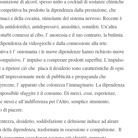
assunzione di alcool, spesso unito a cocktail di sostanze chimiche
competitiva ha prodotto la dipendenza dalla prestazione, che
maci e della cocaina, stimolante del sistema nervoso. Recente è
a antidolorifici, antidepressivi, ansiolitici, sonniferi. Un’altra
turbi connessi al cibo, l’ anoressia e il suo contrario, la bulimia.
dipendenza da videogiochi e dalla connessione alla rete.
cativa è l’ oniomania ( le nuove dipendenze hanno richiesto nuove
compulsivo, l’ impulso a comperare prodotti superflui. L’impulso
ne a ripetere ciò che placa il desiderio sono caratteristiche di ogni
dall’impressionante mole di pubblicità e propaganda che
ercene, l’ apparato che colonizza l’immaginario. La dipendenza
mpossibile sfuggire è il consumo. Di merci, cose, esperienze,
e stessi e all’indifferenza per l’Altro, semplice strumento,
o di piacere.
ntentezza, desiderio, soddisfazione e delusione induce ad alzare
a della dipendenza, trasformata in ossessione e compulsione. Il
 da percorrere quandonon esistono più identità, memoria,