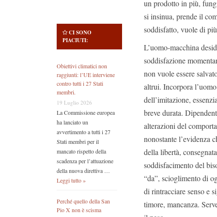
un prodotto in più, fun
si insinua, prende il co
soddisfatto, vuole di pi
CI SONO
PIACIUTI:
L’uomo-macchina desider
soddisfazione momentane
Obiettivi climatici non
non vuole essere salvato
raggiunti: l’UE interviene
contro tutti i 27 Stati
altrui. Incorpora l’uomo
membri.
dell’imitazione, essenz
19 Luglio 2026
breve durata. Dipendente
La Commissione europea
ha lanciato un
alterazioni del comportam
avvertimento a tutti i 27
nonostante l’evidenza 
Stati membri per il
della libertà, consegnat
mancato rispetto della
scadenza per l’attuazione
soddisfacimento del biso
della nuova direttiva …
“da”, scioglimento di og
Leggi tutto »
di rintracciare senso e s
Perché quello della San
timore, mancanza. Serv
Pio X non è scisma