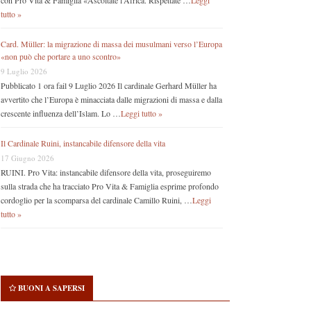
con Pro Vita & Famiglia «Ascoltate l’Africa. Rispettate …
Leggi
tutto »
Card. Müller: la migrazione di massa dei musulmani verso l’Europa
«non può che portare a uno scontro»
9 Luglio 2026
Pubblicato 1 ora fail 9 Luglio 2026 Il cardinale Gerhard Müller ha
avvertito che l’Europa è minacciata dalle migrazioni di massa e dalla
crescente influenza dell’Islam. Lo …
Leggi tutto »
Il Cardinale Ruini, instancabile difensore della vita
17 Giugno 2026
RUINI. Pro Vita: instancabile difensore della vita, proseguiremo
sulla strada che ha tracciato Pro Vita & Famiglia esprime profondo
cordoglio per la scomparsa del cardinale Camillo Ruini, …
Leggi
tutto »
BUONI A SAPERSI