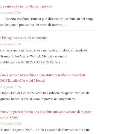
La sinistra ha un problema: il popolo
6 Agosto 2026
Roberto Pecchioli Tutto si può dire contro i comunisti dei tempi
andati, quelli pre-caduta del muro di Berlino, …
l Pentagono a corto di armamenti
6 Agosto 2026
convoca riunione urgente su carenza di armi dopo chiamata di
Trump EditorAmbar Warrick Mercato azionario
Pubblicato 06.08.2026, 03:14 0 © Reuters. …
famiglia reale marocchina è una struttura mafiosa creata dalla
DGSE, dalla CIA e dal Mossad
5 Agosto 2026
Dopo i fatti di Ceuta che vede una ridicola “disputa” mediata da
quattro imbecilli che si sono improvvisati migranti tra …
Nuovi segnali indicano una possibile nuova invasione di migranti
contro Ceuta
5 Agosto 2026
Martedì 4 agosto 2026 – 18:20 Le scene dell’invasione di Ceuta