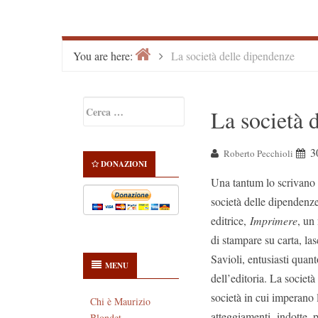
Home
>
You are here:
La società delle dipendenze
Primary
Ricerca
La società 
Sidebar
per:
3
Roberto Pecchioli
DONAZIONI
Una tantum lo scrivano f
società delle dipendenz
editrice,
Imprimere
, un
di stampare su carta, la
Savioli, entusiasti quant
MENU
dell’editoria. La societ
società in cui imperano 
Chi è Maurizio
atteggiamenti- indotte, p
Blondet