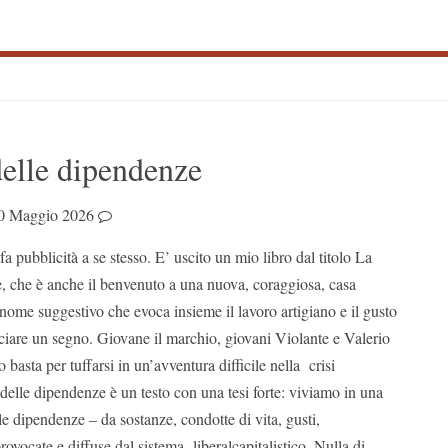
S
delle dipendenze
S
0 Maggio 2026
a pubblicità a se stesso. E’ uscito un mio libro dal titolo La
e, che è anche il benvenuto a una nuova, coraggiosa, casa
 nome suggestivo che evoca insieme il lavoro artigiano e il gusto
sciare un segno. Giovane il marchio, giovani Violante e Valerio
o basta per tuffarsi in un’avventura difficile nella crisi
à delle dipendenze è un testo con una tesi forte: viviamo in una
le dipendenze – da sostanze, condotte di vita, gusti,
rovocate e diffuse dal sistema liberalcapitalistico. Nulla di