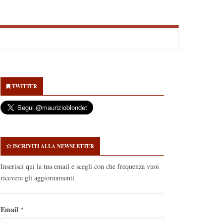
econdary
idebar
TWITTER
ISCRIVITI ALLA NEWSLETTER
Inserisci qui la tua email e scegli con che frequenza vuoi
ricevere gli aggiornamenti
Email
*