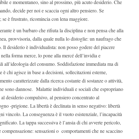
gibile e momentaneo, sino al prossimo, più acuto desiderio. Che
mando, decide per noi e scaccia ogni altro pensiero. Se
ù; se è frustrato, ricomincia con lena maggiore.
ante è un barbaro che rifiuta la disciplina e non pensa che alla
a, provvisoria, dalla quale nulla lo distoglie: un naufrago che
. Il desiderio è individualista: non posso godere del piacere
 nella forma merce, lo pone alla mercé dell’invidia e
iali all’ideologia del consumo. Soddisfazione immediata ma di
 è chi agisce in base a decisioni, sollecitazioni esterne,
ento caratterizzate dalla ricerca costante di sostanze o attività,
che sono dannose.
Malattie individuali e sociali che espropriano
a al desiderio compulsivo, al pensiero concentrato al
gno -prigione. La libertà è declinata in senso negativo: libertà
ni vincolo. La conseguenza è il vuoto esistenziale, l’incapacità
ignificato. La tappa successiva è l’ansia di chi avverte pericolo,
e compensazione: sensazioni o comportamenti che ne scaccino