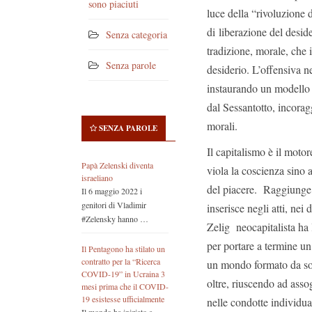
sono piaciuti
luce della “rivoluzione 
di liberazione del desid
Senza categoria
tradizione, morale, che 
Senza parole
desiderio. L’offensiva n
instaurando un modello s
dal Sessantotto, incoragg
morali.
SENZA PAROLE
Il capitalismo è il motor
Papà Zelenski diventa
viola la coscienza sino 
israeliano
del piacere. Raggiunge i
Il 6 maggio 2022 i
genitori di Vladimir
inserisce negli atti, nei
#Zelensky hanno …
Zelig neocapitalista ha l
per portare a termine un
Il Pentagono ha stilato un
contratto per la “Ricerca
un mondo formato da sogg
COVID-19” in Ucraina 3
oltre, riuscendo ad assogg
mesi prima che il COVID-
19 esistesse ufficialmente
nelle condotte individua