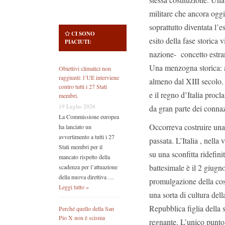
militare che ancora oggi
soprattutto diventata l’
CI SONO
esito della fase storica 
PIACIUTI:
nazione- concetto estran
Una menzogna storica: an
Obiettivi climatici non
raggiunti: l’UE interviene
almeno dal XIII secolo.
contro tutti i 27 Stati
e il regno d’Italia proc
membri.
19 Luglio 2026
da gran parte dei connaz
La Commissione europea
Occorreva costruire una
ha lanciato un
avvertimento a tutti i 27
passata. L’Italia , nella
Stati membri per il
su una sconfitta ridefini
mancato rispetto della
battesimale è il 2 giugn
scadenza per l’attuazione
della nuova direttiva …
promulgazione della cos
Leggi tutto »
una sorta di cultura del
Repubblica figlia della s
Perché quello della San
Pio X non è scisma
regnante. L’unico punto 