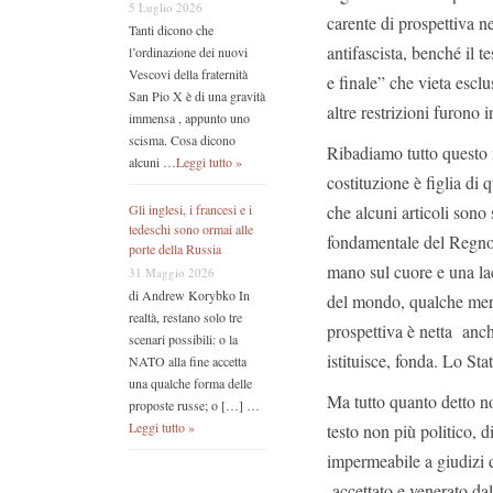
5 Luglio 2026
carente di prospettiva n
Tanti dicono che
antifascista, benché il t
l’ordinazione dei nuovi
Vescovi della fraternità
e finale” che vieta esclu
San Pio X è di una gravità
altre restrizioni furono
immensa , appunto uno
scisma. Cosa dicono
Ribadiamo tutto questo 
alcuni …
Leggi tutto »
costituzione è figlia di
che alcuni articoli sono
Gli inglesi, i francesi e i
tedeschi sono ormai alle
fondamentale del Regno 
porte della Russia
mano sul cuore e una lacr
31 Maggio 2026
di Andrew Korybko In
del mondo, qualche meri
realtà, restano solo tre
prospettiva è netta anch
scenari possibili: o la
istituisce, fonda. Lo Sta
NATO alla fine accetta
una qualche forma delle
Ma tutto quanto detto n
proposte russe; o […] …
Leggi tutto »
testo non più politico, 
impermeabile a giudizi d
accettato e venerato dal