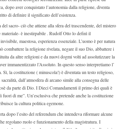
ica, dopo aver conquistato l’autonomia dalla religione, diventa
ritto di definire il significato dell’esistenza.
ia del sacro- ciò che attiene alla sfera del trascendente, del mistero
materiale- è inestirpabile . Rudolf Otto lo definì il
visibile, maestosa, esperienza essenziale. L’uomo è per natura
uò combattere la religione rivelata, negare il suo Dio, abbattere i
tituita da altre religioni e da nuovi dogmi volti ad assolutizzare la
ver immanentizzato l’Assoluto. In questo senso interpretiamo l’
. Sì, la costituzione ( minuscola!) è diventata un testo religioso,
 sacralità, dall’atmosfera di arcano simile alla consegna delle
sè da parte di Dio. I Dieci Comandamenti il primo dei quali è
di fuori di me”. Un’esclusiva che pretende anche la costituzione
tribuisce la cultura politica egemone.
erta dopo l’esito del referendum che intendeva riformare alcune
 che regolano ruolo e funzionamento della magistratura. I