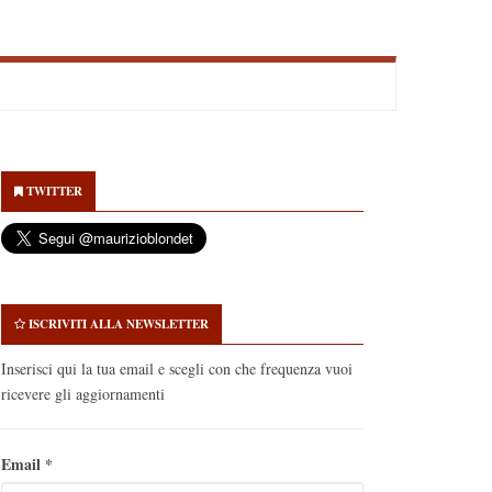
econdary
idebar
TWITTER
ISCRIVITI ALLA NEWSLETTER
Inserisci qui la tua email e scegli con che frequenza vuoi
ricevere gli aggiornamenti
Email
*