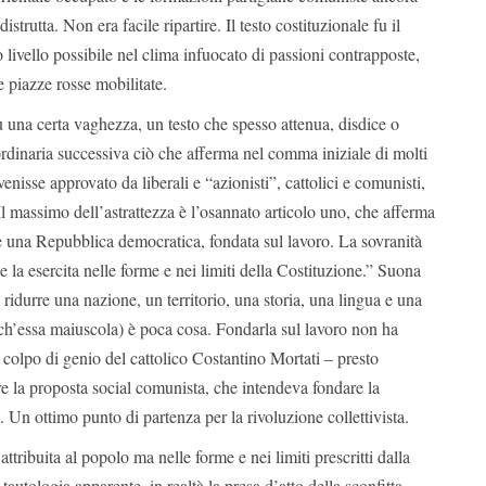
strutta. Non era facile ripartire. Il testo costituzionale fu il
livello possibile nel clima infuocato di passioni contrapposte,
e piazze rosse mobilitate.
u una certa vaghezza, un testo che spesso attenua, disdice o
 ordinaria successiva ciò che afferma nel comma iniziale di molti
enisse approvato da liberali e “azionisti”, cattolici e comunisti,
 Il massimo dell’astrattezza è l’osannato articolo uno, che afferma
è una Repubblica democratica, fondata sul lavoro. La sovranità
e la esercita nelle forme e nei limiti della Costituzione.” Suona
 ridurre una nazione, un territorio, una storia, una lingua e una
nch’essa maiuscola) è poca cosa. Fondarla sul lavoro non ha
l colpo di genio del cattolico Costantino Mortati – presto
e la proposta social comunista, che intendeva fondare la
. Un ottimo punto di partenza per la rivoluzione collettivista.
attribuita al popolo ma nelle forme e nei limiti prescritti dalla
tautologia apparente, in realtà la presa d’atto della sconfitta