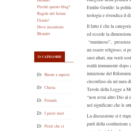
Perché questo blog?
Emilio Gentile: la polit
Regole del forum
teologia e rivendica il di
Grazie!
Il fatto è che la categor
Dove incontrare
ed eccede la dimensione 
Blondet
“numinoso”, presenza in
un essere religioso; si p
suoi altari, ma verrà sos
CATEGORIE
realtà immanente dopo a
intuizione del Riformista
Buoni a sapersi
circonfuso da un’aura di
Chiesa
Tavole della Legge a Mo
“non avrai altro Dio al 
Friends
nel significato che le at
I pezzi miei
La discussione si è riap
parti della costituzione
Pezzi che ci