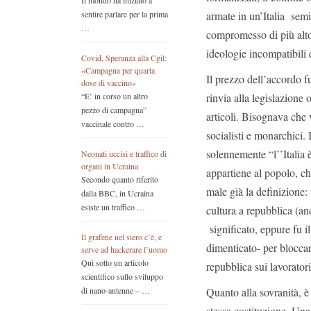
Il mondo ha iniziato a
armate in un’Italia semidi
sentire parlare per la prima
…
compromesso di più alto 
ideologie incompatibili 
Covid, Speranza alla Cgil:
«Campagna per quarta
Il prezzo dell’accordo f
dose di vaccino»
rinvia alla legislazione
“E’ in corso un altro
pezzo di campagna”
articoli. Bisognava che v
vaccinale contro …
socialisti e monarchici.
solennemente “l’’Italia 
Neonati uccisi e traffico di
organi in Ucraina
appartiene al popolo, ch
Secondo quanto riferito
male già la definizione:
dalla BBC, in Ucraina
esiste un traffico …
cultura a repubblica (a
significato, eppure fu i
Il grafene nel siero c’è, e
dimenticato- per bloccar
serve ad hackerare l’uomo
Qui sotto un articolo
repubblica sui lavoratori
scientifico sullo sviluppo
Quanto alla sovranità, è 
di nano-antenne – …
stessa costituzione. Una 