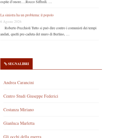
ospite d’onore….Rocco Siffredi. …
La sinistra ha un problema: il popolo
6 Agosto 2026
Roberto Pecchioli Tutto si può dire contro i comunisti dei tempi
andati, quelli pre-caduta del muro di Berlino, …
SEGNALIBRI
Andrea Carancini
Centro Studi Giuseppe Federici
Costanza Miriano
Gianluca Marletta
Gli occhi della guerra