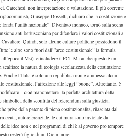
ici. Catechesi, non interpretazione o valutazione. Il più coerente
 criptocomunisti, Giuseppe Dossetti, dichiarò che la costituzione è
e fonda l’unità nazionale”. Diventato monaco, tornò sulla scena
zione anti berlusconiana per difendere i valori costituzionali a
l Cavaliere. Quindi, solo alcune culture politiche possiedono il
utte le altre sono fuori dall’”arco costituzionale” la formula
( all’epoca il Msi) e includere il PCI. Ma anche questo è un
 scalfisce la natura di teologia secolarizzata della costituzione
le. Poiché l’Italia è solo una repubblica non è ammesso alcun
lo costituzionale, l’affezione alle leggi “buone”. Altrettanto, è
odificare – cioè manomettere- la perfetta architettura della
e simbolica della sconfitta del referendum sulla giustizia,
che prive della patente di piena costituzionalità, rilasciata dal
arroccata, autoreferenziale, le cui mura sono inviolate da
a delle idee non è nei programmi di chi è al governo pro tempore
esto resterà figlio di un Dio minore.