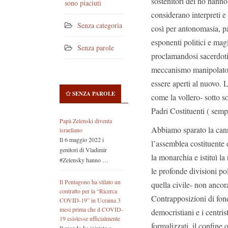
sostenitori del no hanno u
sono piaciuti
considerano interpreti e
Senza categoria
così per antonomasia, p
esponenti politici e ma
Senza parole
proclamandosi sacerdoti 
meccanismo manipolatori
essere aperti al nuovo. 
SENZA PAROLE
come la vollero- sotto sot
Padri Costituenti ( semp
Papà Zelenski diventa
Abbiamo sparato la cann
israeliano
Il 6 maggio 2022 i
l’assemblea costituente 
genitori di Vladimir
la monarchia e istituì l
#Zelensky hanno …
le profonde divisioni po
Il Pentagono ha stilato un
quella civile- non ancora 
contratto per la “Ricerca
Contrapposizioni di fond
COVID-19” in Ucraina 3
mesi prima che il COVID-
democristiani e i centris
19 esistesse ufficialmente
formalizzati, il confine