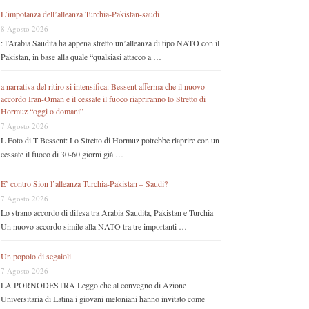
L’impotanza dell’alleanza Turchia-Pakistan-saudi
8 Agosto 2026
: l’Arabia Saudita ha appena stretto un’alleanza di tipo NATO con il
Pakistan, in base alla quale “qualsiasi attacco a …
a narrativa del ritiro si intensifica: Bessent afferma che il nuovo
accordo Iran-Oman e il cessate il fuoco riapriranno lo Stretto di
Hormuz “oggi o domani”
7 Agosto 2026
L Foto di T Bessent: Lo Stretto di Hormuz potrebbe riaprire con un
cessate il fuoco di 30-60 giorni già …
E’ contro Sion l’alleanza Turchia-Pakistan – Saudi?
7 Agosto 2026
Lo strano accordo di difesa tra Arabia Saudita, Pakistan e Turchia
Un nuovo accordo simile alla NATO tra tre importanti …
Un popolo di segaioli
7 Agosto 2026
LA PORNODESTRA Leggo che al convegno di Azione
Universitaria di Latina i giovani meloniani hanno invitato come