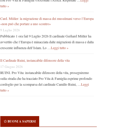
con Pro Vita & Famiglia «Ascoltate l’Africa. Rispettate …
Leggi
tutto »
Card. Müller: la migrazione di massa dei musulmani verso l’Europa
«non può che portare a uno scontro»
9 Luglio 2026
Pubblicato 1 ora fail 9 Luglio 2026 Il cardinale Gerhard Müller ha
avvertito che l’Europa è minacciata dalle migrazioni di massa e dalla
crescente influenza dell’Islam. Lo …
Leggi tutto »
Il Cardinale Ruini, instancabile difensore della vita
17 Giugno 2026
RUINI. Pro Vita: instancabile difensore della vita, proseguiremo
sulla strada che ha tracciato Pro Vita & Famiglia esprime profondo
cordoglio per la scomparsa del cardinale Camillo Ruini, …
Leggi
tutto »
BUONI A SAPERSI