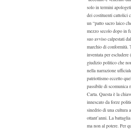
solo in termini apologet
dei costituenti cattolici
un “patto sacro laico ch
mezzo secolo dopo in fun
suo avviso calpestati da
marchio di conformità. T
inventata per escludere 
giudizio politico che non
nella narrazione ufficia
patriottismo eccetto quel
passibile di scomunica m
Carta. Questa è la chiav
innescato da forze politi
sinedrio di una cultura 
ottant’anni. La battagli
ma non al potere. Per qu