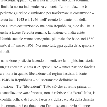
 limita la nostra indipendenza concreta. La formulazione è
espediente giuridico e simbolico per trasformare la costituzione –
vissuta tra il 1943 e il 1946- nell’ evento fondante non della
eo al testo costituzionale- ma della Repubblica, cioè dell’Italia.
che a tacere l’eredità romana, la nozione di Italia esiste
 L’unità statuale venne conseguita- più male che bene- nel 1860
lamato il 17 marzo 1861. Nessuno festeggia quella data, ignorata
ionali.
 narrazione posticcia facendo dimenticare la lunghissima storia
 vulgata corrente, è nata il 25 aprile 1945 – unica nazione fondata
ta vittoria in quanto liberazione dal regime fascista. Il fonte
o 1946- la Repubblica – e il sacramento definitivo la
tituzione. Tre “liberazioni”. Tutto ciò che avvenne prima, in
la cancellazione
ante litteram
, non si riferisce alla “vera” Italia, la
confitta bellica, del crollo fascista e della cacciata della dinastia
in comune tra i costituenti era l’antifascismo, ovvio all’epoca,