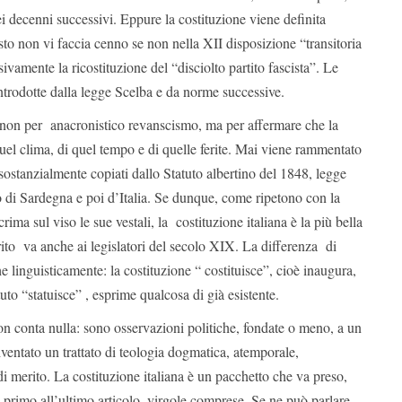
ei decenni successivi. Eppure la costituzione viene definita
esto non vi faccia cenno se non nella XII disposizione “transitoria
sivamente la ricostituzione del “disciolto partito fascista”. Le
 introdotte dalla legge Scelba e da norme successive.
non per anacronistico revanscismo, ma per affermare che la
 quel clima, di quel tempo e di quelle ferite. Mai viene rammentato
 sostanzialmente copiati dallo Statuto albertino del 1848, legge
di Sardegna e poi d’Italia. Se dunque, come ripetono con la
ima sul viso le sue vestali, la costituzione italiana è la più bella
to va anche ai legislatori del secolo XIX. La differenza di
e linguisticamente: la costituzione “ costituisce”, cioè inaugura,
tuto “statuisce” , esprime qualcosa di già esistente.
on conta nulla: sono osservazioni politiche, fondate o meno, a un
diventato un trattato di teologia dogmatica, atemporale,
i merito. La costituzione italiana è un pacchetto che va preso,
 primo all’ultimo articolo, virgole comprese. Se ne può parlare