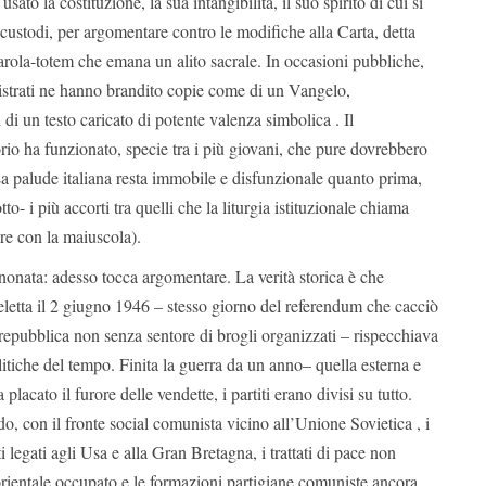
sato la costituzione, la sua intangibilità, il suo spirito di cui si
 custodi, per argomentare contro le modifiche alla Carta, detta
arola-totem che emana un alito sacrale. In occasioni pubbliche,
gistrati ne hanno brandito copie come di un Vangelo,
di un testo caricato di potente valenza simbolica . Il
o ha funzionato, specie tra i più giovani, che pure dovrebbero
La palude italiana resta immobile e disfunzionale quanto prima,
to- i più accorti tra quelli che la liturgia istituzionale chiama
re con la maiuscola).
onata: adesso tocca argomentare. La verità storica è che
eletta il 2 giugno 1946 – stesso giorno del referendum che cacciò
a repubblica non senza sentore di brogli organizzati – rispecchiava
litiche del tempo. Finita la guerra da un anno– quella esterna e
placato il furore delle vendette, i partiti erano divisi su tutto.
o, con il fronte social comunista vicino all’Unione Sovietica , i
ti legati agli Usa e alla Gran Bretagna, i trattati di pace non
 orientale occupato e le formazioni partigiane comuniste ancora