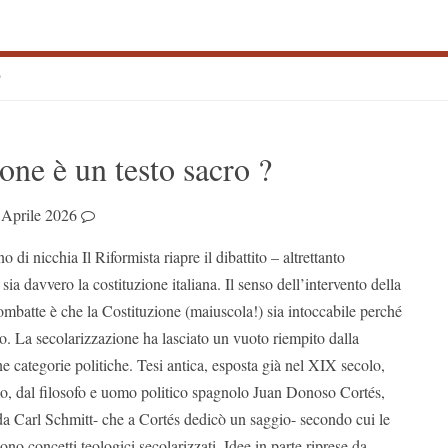
?
S
one è un testo sacro ?
S
 Aprile 2026
o di nicchia Il Riformista riapre il dibattito – altrettanto
sia davvero la costituzione italiana. Il senso dell’intervento della
mbatte è che la Costituzione (maiuscola!) sia intoccabile perché
so. La secolarizzazione ha lasciato un vuoto riempito dalla
e categorie politiche. Tesi antica, esposta già nel XIX secolo,
smo, dal filosofo e uomo politico spagnolo Juan Donoso Cortés,
da Carl Schmitt- che a Cortés dedicò un saggio- secondo cui le
sono concetti teologici secolarizzati. Idee in parte riprese da