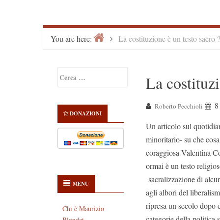
Home
>
You are here:
La costituzione è un testo sacro 
Primary
Ricerca
La costituzi
Sidebar
per:
8
Roberto Pecchioli
DONAZIONI
Un articolo sul quotidian
minoritario- su che cosa 
coraggiosa Valentina Co
ormai è un testo religio
sacralizzazione di alcun
MENU
agli albori del liberali
ripresa un secolo dopo 
Chi è Maurizio
categorie della politica 
Blondet