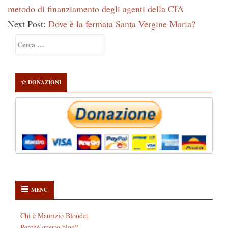
metodo di finanziamento degli agenti della CIA
Next Post:
Dove è la fermata Santa Vergine Maria?
Primary
Ricerca
Sidebar
per:
DONAZIONI
MENU
Chi è Maurizio Blondet
Perché questo blog?