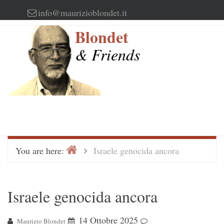
Skip
info@maurizioblondet.it
to
Blondet
content
& Friends
Home
>
You are here:
Israele genocida ancora
Israele genocida ancora
14 Ottobre 2025
Maurizio Blondet