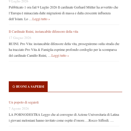
9 Luglio 2026
Pubblicato 1 ora fail 9 Luglio 2026 Il cardinale Gerhard Müller ha avvertito che
l’Europa è minacciata dalle migrazioni di massa e dalla crescente influenza
dell’Islam. Lo …
Leggi tutto »
Il Cardinale Ruini, instancabile difensore della vita
17 Giugno 2026
RUINI. Pro Vita: instancabile difensore della vita, proseguiremo sulla strada che
ha tracciato Pro Vita & Famiglia esprime profondo cordoglio per la scomparsa
del cardinale Camillo Ruini, …
Leggi tutto »
BUONI A SAPERSI
Un popolo di segaioli
7 Agosto 2026
LA PORNODESTRA Leggo che al convegno di Azione Universitaria di Latina
i giovani meloniani hanno invitato come ospite d’onore….Rocco Siffredi. …