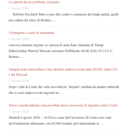
La sinistra ha un problema: il popolo
6 Agosto 2026
Roberto Pecchioli Tutto si può dire contro i comunisti dei tempi andati, quelli
pre-caduta del muro di Berlino, …
l Pentagono a corto di armamenti
6 Agosto 2026
convoca riunione urgente su carenza di armi dopo chiamata di Trump
EditorAmbar Warrick Mercato azionario Pubblicato 06.08.2026, 03:14 0 ©
Reuters. …
famiglia reale marocchina è una struttura mafiosa creata dalla DGSE, dalla CIA
e dal Mossad
5 Agosto 2026
Dopo i fatti di Ceuta che vede una ridicola “disputa” mediata da quattro imbecilli
che si sono improvvisati migranti tra …
Nuovi segnali indicano una possibile nuova invasione di migranti contro Ceuta
5 Agosto 2026
Martedì 4 agosto 2026 – 18:20 Le scene dell’invasione di Ceuta sono state
profondamente allarmanti, con 60.000 uomini, prevalentemente in …