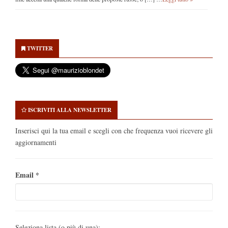
Secondary
Sidebar
TWITTER
ISCRIVITI ALLA NEWSLETTER
Inserisci qui la tua email e scegli con che frequenza vuoi ricevere gli
aggiornamenti
Email
*
Seleziona lista (o più di una):