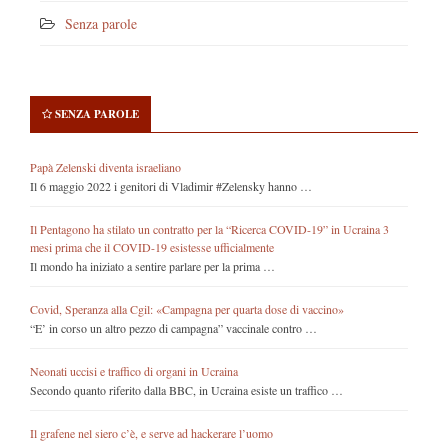
Senza parole
SENZA PAROLE
Papà Zelenski diventa israeliano
Il 6 maggio 2022 i genitori di Vladimir #Zelensky hanno …
Il Pentagono ha stilato un contratto per la “Ricerca COVID-19” in Ucraina 3
mesi prima che il COVID-19 esistesse ufficialmente
Il mondo ha iniziato a sentire parlare per la prima …
Covid, Speranza alla Cgil: «Campagna per quarta dose di vaccino»
“E’ in corso un altro pezzo di campagna” vaccinale contro …
Neonati uccisi e traffico di organi in Ucraina
Secondo quanto riferito dalla BBC, in Ucraina esiste un traffico …
Il grafene nel siero c’è, e serve ad hackerare l’uomo