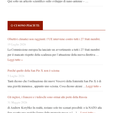
Qui sotto un articolo scientifico sullo sviluppo di nano-antenne – …
CI SONO PIACIUTI:
Obiettivi climatici non raggiunti: l’UE interviene contro tutti i 27 Stati membri.
19 Luglio 2026
La Commissione europea ha lanciato un avvertimento a tutti i 27 Stati membri
per il mancato rispetto della scadenza per l’attuazione della nuova direttiva …
Leggi tutto »
Perché quello della San Pio X non è scisma
5 Luglio 2026
Tanti dicono che l’ordinazione dei nuovi Vescovi della fraternità San Pio X è di
una gravità immensa , appunto uno scisma. Cosa dicono alcuni …
Leggi tutto »
Gli inglesi, i francesi e i tedeschi sono ormai alle porte della Russia
31 Maggio 2026
di Andrew Korybko In realtà, restano solo tre scenari possibili: o la NATO alla
fine accetta una qualche forma delle proposte russe; o […] …
Leggi tutto »