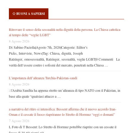
BUONI A SAPERSI
Ritrovare il senso della sessualità nella dignità della persona. La Chiesa cattolica
al tempo delle “veglie LGBT”
8 Agosto 2026
Di Sabino Paciolla|Agosto 7th, 2026|Categorie: Editor’s
Picks, Interviste, News|Tag: Chiesa, dignità, Joseph
Ratzinger, omosessualità, Ratzinger, sessualità, veglie LGBT|0 Commenti La
verità dell’essere contro i sofismi del mercato, penetrati nella Chiesa …
L’impotanza dell’alleanza Turchia-Pakistan-saudi
8 Agosto 2026
: l’Arabia Saudita ha appena stretto un’alleanza di tipo NATO con il Pakistan, in
base alla quale “qualsiasi attacco a …
a narrativa del ritiro si intensifica: Bessent afferma che il nuovo accordo Iran-
Oman e il cessate il fuoco riapriranno lo Stretto di Hormuz “oggi o domani”
7 Agosto 2026
L Foto di T Bessent: Lo Stretto di Hormuz potrebbe riaprire con un cessate il
fuoco di 30-60 giorni già …