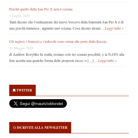
Perché quello della San Pio X non è scisma
5 Luglio 2026
Tanti dicono che l’ordinazione dei nuovi Vescovi della fraternità San Pio X è di
una gravità immensa , appunto uno scisma. Cosa dicono alcuni …
Leggi tutto »
Gli inglesi, i francesi e i tedeschi sono ormai alle porte della Russia
31 Maggio 2026
di Andrew Korybko In realtà, restano solo tre scenari possibili: o la NATO alla
fine accetta una qualche forma delle proposte russe; o […] …
Leggi tutto »
Secondary
Sidebar
TWITTER
ISCRIVITI ALLA NEWSLETTER