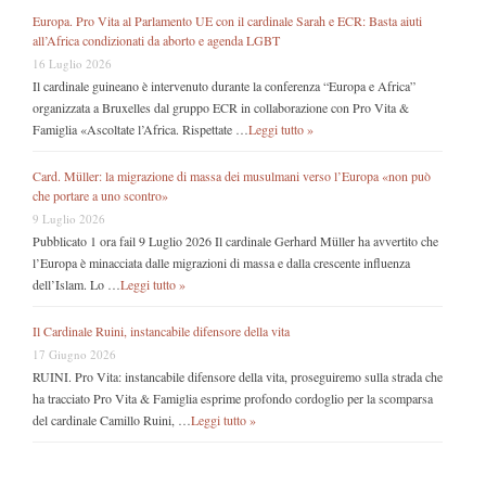
Europa. Pro Vita al Parlamento UE con il cardinale Sarah e ECR: Basta aiuti
all’Africa condizionati da aborto e agenda LGBT
16 Luglio 2026
Il cardinale guineano è intervenuto durante la conferenza “Europa e Africa”
organizzata a Bruxelles dal gruppo ECR in collaborazione con Pro Vita &
Famiglia «Ascoltate l’Africa. Rispettate …
Leggi tutto »
Card. Müller: la migrazione di massa dei musulmani verso l’Europa «non può
che portare a uno scontro»
9 Luglio 2026
Pubblicato 1 ora fail 9 Luglio 2026 Il cardinale Gerhard Müller ha avvertito che
l’Europa è minacciata dalle migrazioni di massa e dalla crescente influenza
dell’Islam. Lo …
Leggi tutto »
Il Cardinale Ruini, instancabile difensore della vita
17 Giugno 2026
RUINI. Pro Vita: instancabile difensore della vita, proseguiremo sulla strada che
ha tracciato Pro Vita & Famiglia esprime profondo cordoglio per la scomparsa
del cardinale Camillo Ruini, …
Leggi tutto »