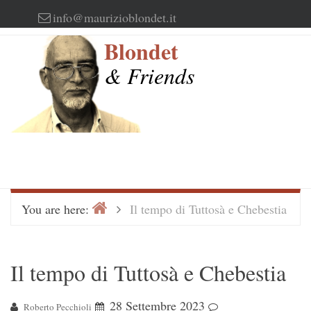
Skip
info@maurizioblondet.it
to
Blondet
content
& Friends
Home
>
You are here:
Il tempo di Tuttosà e Chebestia
Il tempo di Tuttosà e Chebestia
28 Settembre 2023
Roberto Pecchioli