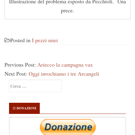
Illustrazione del problema esposto da Pecchioli. Una
prece.
Posted in
I pezzi miei
Previous Post:
Ariecco la campagna vax
Next Post:
Oggi invochiamo i tre Arcangeli
Primary
Ricerca
Sidebar
per:
DONAZIONI