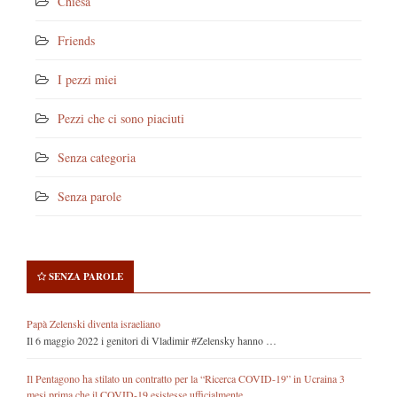
Chiesa
Friends
I pezzi miei
Pezzi che ci sono piaciuti
Senza categoria
Senza parole
SENZA PAROLE
Papà Zelenski diventa israeliano
Il 6 maggio 2022 i genitori di Vladimir #Zelensky hanno …
Il Pentagono ha stilato un contratto per la “Ricerca COVID-19” in Ucraina 3
mesi prima che il COVID-19 esistesse ufficialmente