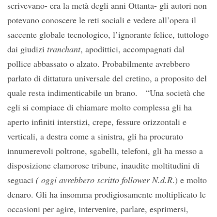
scrivevano- era la metà degli anni Ottanta- gli autori non
potevano conoscere le reti sociali e vedere all’opera il
saccente globale tecnologico, l’ignorante felice, tuttologo
dai giudizi
tranchant
, apodittici, accompagnati dal
pollice abbassato o alzato. Probabilmente avrebbero
parlato di dittatura universale del cretino, a proposito del
quale resta indimenticabile un brano. “Una società che
egli si compiace di chiamare molto complessa gli ha
aperto infiniti interstizi, crepe, fessure orizzontali e
verticali, a destra come a sinistra, gli ha procurato
innumerevoli poltrone, sgabelli, telefoni, gli ha messo a
disposizione clamorose tribune, inaudite moltitudini di
seguaci
( oggi avrebbero scritto follower N.d.R
.) e molto
denaro. Gli ha insomma prodigiosamente moltiplicato le
occasioni per agire, intervenire, parlare, esprimersi,