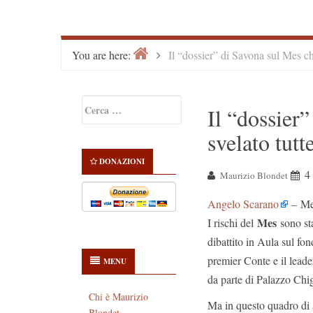
Home
>
You are here:
Il “dossier” di Savona sul Mes che
Primary
Ricerca
Il “dossier
Sidebar
per:
svelato tutt
DONAZIONI
4
Maurizio Blondet
Angelo Scarano
–
Me
Mes
I rischi del
sono sta
dibattito in Aula sul fon
premier Conte e il leade
MENU
da parte di Palazzo Chig
Chi è Maurizio
Ma in questo quadro di a
Blondet