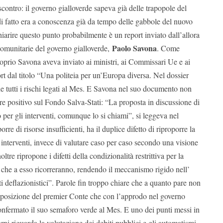
contro: il governo gialloverde sapeva già delle trapopole del
i fatto era a conoscenza già da tempo delle gabbole del nuovo
arire questo punto probabilmente è un report inviato dall’allora
Paolo Savona
Comunitarie del governo gialloverde,
. Come
oprio Savona aveva inviato ai ministri, ai Commissari Ue e ai
ort dal titolo “Una politeia per un’Europa diversa. Nel dossier
e tutti i rischi legati al Mes. E Savona nel suo documento non
e positivo sul Fondo Salva-Stati: “La proposta in discussione di
per gli interventi, comunque lo si chiami”, si leggeva nel
rre di risorse insufficienti, ha il duplice difetto di riproporre la
interventi, invece di valutare caso per caso secondo una visione
ltre ripropone i difetti della condizionalità restrittiva per la
si che a esso ricorreranno, rendendo il meccanismo rigido nell’
ti deflazionistici”. Parole fin troppo chiare che a quanto pare non
posizione del premier Conte che con l’approdo nel governo
confermato il suo semaforo verde al Mes. E uno dei punti messi in
orni riguarda la valutazione dei debiti pubblici e gli automatismi