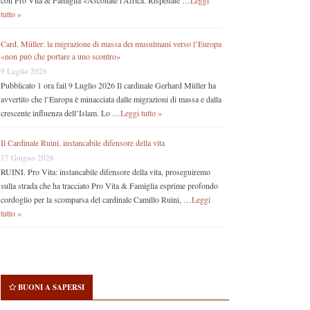
con Pro Vita & Famiglia «Ascoltate l’Africa. Rispettate …
Leggi
tutto »
Card. Müller: la migrazione di massa dei musulmani verso l’Europa
«non può che portare a uno scontro»
9 Luglio 2026
Pubblicato 1 ora fail 9 Luglio 2026 Il cardinale Gerhard Müller ha
avvertito che l’Europa è minacciata dalle migrazioni di massa e dalla
crescente influenza dell’Islam. Lo …
Leggi tutto »
Il Cardinale Ruini, instancabile difensore della vita
17 Giugno 2026
RUINI. Pro Vita: instancabile difensore della vita, proseguiremo
sulla strada che ha tracciato Pro Vita & Famiglia esprime profondo
cordoglio per la scomparsa del cardinale Camillo Ruini, …
Leggi
tutto »
BUONI A SAPERSI