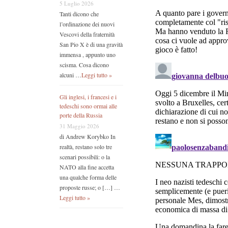
5 Luglio 2026
Tanti dicono che
l’ordinazione dei nuovi
Vescovi della fraternità
San Pio X è di una gravità
immensa , appunto uno
scisma. Cosa dicono
alcuni …
Leggi tutto »
Gli inglesi, i francesi e i
tedeschi sono ormai alle
porte della Russia
31 Maggio 2026
di Andrew Korybko In
realtà, restano solo tre
scenari possibili: o la
NATO alla fine accetta
una qualche forma delle
proposte russe; o […] …
Leggi tutto »