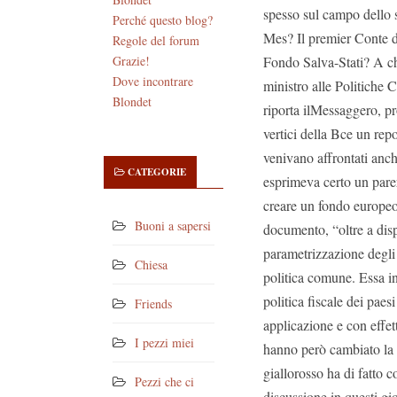
spesso sul campo dello s
Perché questo blog?
Mes? Il premier Conte d
Regole del forum
Fondo Salva-Stati? A chi
Grazie!
Dove incontrare
ministro alle Politiche 
Blondet
riporta ilMessaggero, pr
vertici della Bce un rep
venivano affrontati anch
CATEGORIE
esprimeva certo un parer
creare un fondo europeo 
Buoni a sapersi
documento, “oltre a dispo
parametrizzazione degli 
Chiesa
politica comune. Essa ino
politica fiscale dei pae
Friends
applicazione e con effet
I pezzi miei
hanno però cambiato la 
giallorosso ha di fatto 
Pezzi che ci
discussione in questi gi