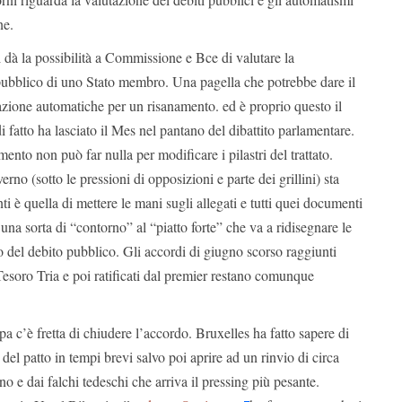
ne.
i dà la possibilità a Commissione e Bce di valutare la
 pubblico di uno Stato membro. Una pagella che potrebbe dare il
azione automatiche per un risanamento. ed è proprio questo il
i fatto ha lasciato il Mes nel pantano del dibattito parlamentare.
ento non può far nulla per modificare i pilastri del trattato.
rno (sotto le pressioni di opposizioni e parte dei grillini) sta
i è quella di mettere le mani sugli allegati e tutti quei documenti
una sorta di “contorno” al “piatto forte” che va a ridisegnare le
o del debito pubblico. Gli accordi di giugno scorso raggiunti
 Tesoro Tria e poi ratificati dal premier restano comunque
a c’è fretta di chiudere l’accordo. Bruxelles ha fatto sapere di
del patto in tempi brevi salvo poi aprire ad un rinvio di circa
o e dai falchi tedeschi che arriva il pressing più pesante.