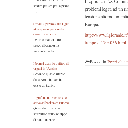
Il mondo ha iniziato a
Proprio ieri l’ex Commis
sentire parlare per la prima
problemi legati ad un rin
…
tensione attorno un tratt
Europa.
Covid, Speranza alla Cgil:
«Campagna per quarta
http://www.ilgiornale.it
dose di vaccino»
“E’ in corso un altro
trappole-1794036.html
pezzo di campagna”
vaccinale contro …
Posted in
Pezzi che c
Neonati uccisi e traffico di
organi in Ucraina
Secondo quanto riferito
dalla BBC, in Ucraina
esiste un traffico …
Il grafene nel siero c’è, e
serve ad hackerare l’uomo
Qui sotto un articolo
scientifico sullo sviluppo
di nano-antenne – …