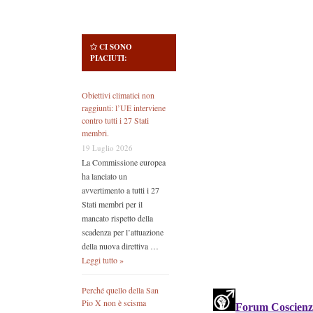
CI SONO
PIACIUTI:
Obiettivi climatici non
raggiunti: l’UE interviene
contro tutti i 27 Stati
membri.
19 Luglio 2026
La Commissione europea
ha lanciato un
avvertimento a tutti i 27
Stati membri per il
mancato rispetto della
scadenza per l’attuazione
della nuova direttiva …
Leggi tutto »
Perché quello della San
Pio X non è scisma