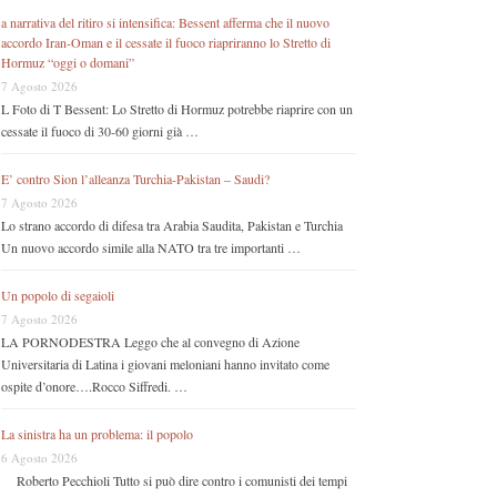
a narrativa del ritiro si intensifica: Bessent afferma che il nuovo
accordo Iran-Oman e il cessate il fuoco riapriranno lo Stretto di
Hormuz “oggi o domani”
7 Agosto 2026
L Foto di T Bessent: Lo Stretto di Hormuz potrebbe riaprire con un
cessate il fuoco di 30-60 giorni già …
E’ contro Sion l’alleanza Turchia-Pakistan – Saudi?
7 Agosto 2026
Lo strano accordo di difesa tra Arabia Saudita, Pakistan e Turchia
Un nuovo accordo simile alla NATO tra tre importanti …
Un popolo di segaioli
7 Agosto 2026
LA PORNODESTRA Leggo che al convegno di Azione
Universitaria di Latina i giovani meloniani hanno invitato come
ospite d’onore….Rocco Siffredi. …
La sinistra ha un problema: il popolo
6 Agosto 2026
Roberto Pecchioli Tutto si può dire contro i comunisti dei tempi