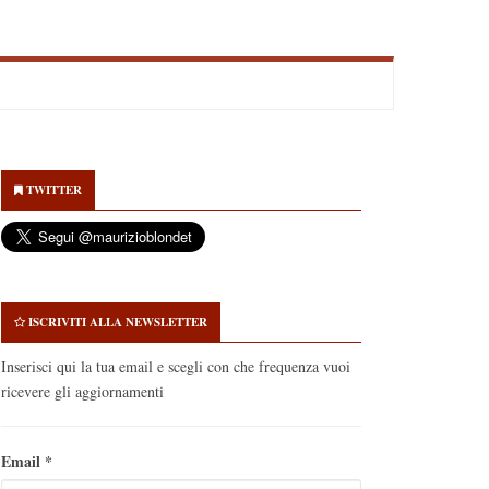
econdary
idebar
TWITTER
ISCRIVITI ALLA NEWSLETTER
Inserisci qui la tua email e scegli con che frequenza vuoi
ricevere gli aggiornamenti
Email
*