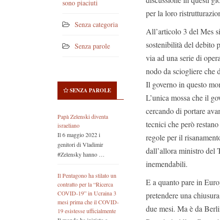
sono piaciuti
per la loro ristrutturazio
Senza categoria
All’articolo 3 del Mes s
sostenibilità del debito
Senza parole
via ad una serie di oper
nodo da sciogliere che d
Il governo in questo mom
SENZA PAROLE
L’unica mossa che il gove
cercando di portare avant
Papà Zelenski diventa
tecnici che però restano 
israeliano
Il 6 maggio 2022 i
regole per il risanament
genitori di Vladimir
dall’allora ministro del
#Zelensky hanno …
inemendabili.
Il Pentagono ha stilato un
E a quanto pare in Europ
contratto per la “Ricerca
COVID-19” in Ucraina 3
pretendere una chiusura 
mesi prima che il COVID-
due mesi. Ma è da Berlin
19 esistesse ufficialmente