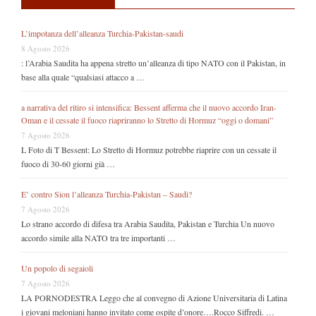
L’impotanza dell’alleanza Turchia-Pakistan-saudi
8 Agosto 2026
: l’Arabia Saudita ha appena stretto un’alleanza di tipo NATO con il Pakistan, in
base alla quale “qualsiasi attacco a …
a narrativa del ritiro si intensifica: Bessent afferma che il nuovo accordo Iran-
Oman e il cessate il fuoco riapriranno lo Stretto di Hormuz “oggi o domani”
7 Agosto 2026
L Foto di T Bessent: Lo Stretto di Hormuz potrebbe riaprire con un cessate il
fuoco di 30-60 giorni già …
E’ contro Sion l’alleanza Turchia-Pakistan – Saudi?
7 Agosto 2026
Lo strano accordo di difesa tra Arabia Saudita, Pakistan e Turchia Un nuovo
accordo simile alla NATO tra tre importanti …
Un popolo di segaioli
7 Agosto 2026
LA PORNODESTRA Leggo che al convegno di Azione Universitaria di Latina
i giovani meloniani hanno invitato come ospite d’onore….Rocco Siffredi. …