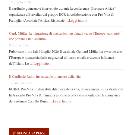
16 Luglio 2026
Il cardinale guineano è intervenuto durante la conferenza “Europa e Africa”
organizzata a Bruxelles dal gruppo ECR in collaborazione con Pro Vita &
Famiglia «Ascoltate l’Africa. Rispettate …
Leggi tutto »
Card. Müller: la migrazione di massa dei musulmani verso l’Europa «non può
che portare a uno scontro»
9 Luglio 2026
Pubblicato 1 ora fail 9 Luglio 2026 Il cardinale Gerhard Müller ha avvertito che
l’Europa è minacciata dalle migrazioni di massa e dalla crescente influenza
dell’Islam. Lo …
Leggi tutto »
Il Cardinale Ruini, instancabile difensore della vita
17 Giugno 2026
RUINI. Pro Vita: instancabile difensore della vita, proseguiremo sulla strada che
ha tracciato Pro Vita & Famiglia esprime profondo cordoglio per la scomparsa
del cardinale Camillo Ruini, …
Leggi tutto »
BUONI A SAPERSI