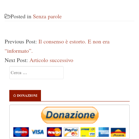
Posted in
Senza parole
Previous Post:
Il consenso è estorto. E non era
“informato”.
Next Post:
Articolo successivo
Primary
Ricerca
Sidebar
per:
DONAZIONI