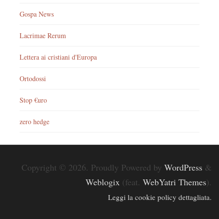
Gospa News
Lacrimae Rerum
Lettera ai cristiani d'Europa
Ortodossi
Stop €uro
zero hedge
Copyright © 2026. Proudly Powered by
WordPress
&
Weblogix
(feat.
WebYatri Themes
).
Leggi la cookie policy dettagliata.