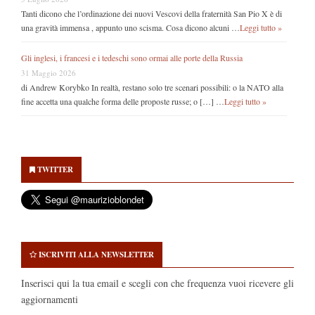
Tanti dicono che l’ordinazione dei nuovi Vescovi della fraternità San Pio X è di
una gravità immensa , appunto uno scisma. Cosa dicono alcuni …
Leggi tutto »
Gli inglesi, i francesi e i tedeschi sono ormai alle porte della Russia
31 Maggio 2026
di Andrew Korybko In realtà, restano solo tre scenari possibili: o la NATO alla
fine accetta una qualche forma delle proposte russe; o […] …
Leggi tutto »
Secondary
Sidebar
TWITTER
ISCRIVITI ALLA NEWSLETTER
Inserisci qui la tua email e scegli con che frequenza vuoi ricevere gli
aggiornamenti