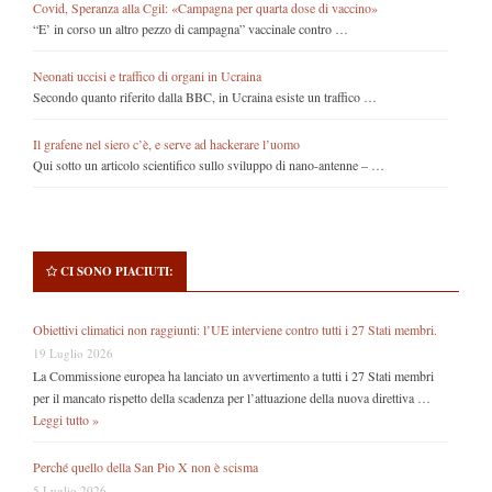
Covid, Speranza alla Cgil: «Campagna per quarta dose di vaccino»
“E’ in corso un altro pezzo di campagna” vaccinale contro …
Neonati uccisi e traffico di organi in Ucraina
Secondo quanto riferito dalla BBC, in Ucraina esiste un traffico …
Il grafene nel siero c’è, e serve ad hackerare l’uomo
Qui sotto un articolo scientifico sullo sviluppo di nano-antenne – …
CI SONO PIACIUTI:
Obiettivi climatici non raggiunti: l’UE interviene contro tutti i 27 Stati membri.
19 Luglio 2026
La Commissione europea ha lanciato un avvertimento a tutti i 27 Stati membri
per il mancato rispetto della scadenza per l’attuazione della nuova direttiva …
Leggi tutto »
Perché quello della San Pio X non è scisma
5 Luglio 2026