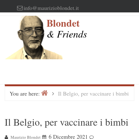
Skip
info@maurizioblondet.it
to
Blondet
content
& Friends
Home
>
You are here:
Il Belgio, per vaccinare i bimbi
Il Belgio, per vaccinare i bimbi
6 Dicembre 2021
Maurizio Blondet