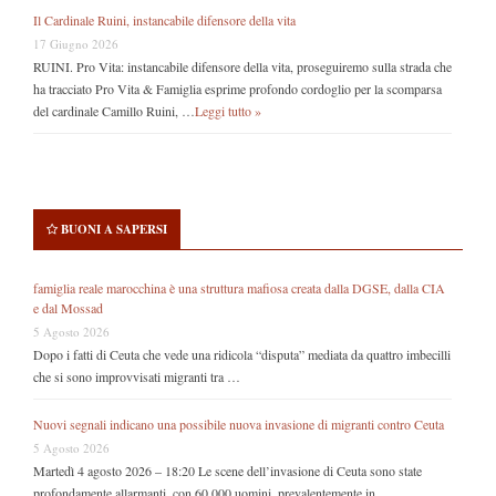
Il Cardinale Ruini, instancabile difensore della vita
17 Giugno 2026
RUINI. Pro Vita: instancabile difensore della vita, proseguiremo sulla strada che
ha tracciato Pro Vita & Famiglia esprime profondo cordoglio per la scomparsa
del cardinale Camillo Ruini, …
Leggi tutto »
BUONI A SAPERSI
famiglia reale marocchina è una struttura mafiosa creata dalla DGSE, dalla CIA
e dal Mossad
5 Agosto 2026
Dopo i fatti di Ceuta che vede una ridicola “disputa” mediata da quattro imbecilli
che si sono improvvisati migranti tra …
Nuovi segnali indicano una possibile nuova invasione di migranti contro Ceuta
5 Agosto 2026
Martedì 4 agosto 2026 – 18:20 Le scene dell’invasione di Ceuta sono state
profondamente allarmanti, con 60.000 uomini, prevalentemente in …