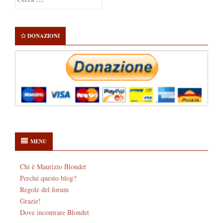
Sidebar
per:
DONAZIONI
MENU
Chi è Maurizio Blondet
Perché questo blog?
Regole del forum
Grazie!
Dove incontrare Blondet