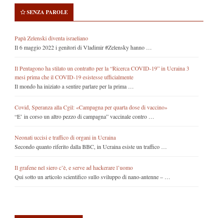
SENZA PAROLE
Papà Zelenski diventa israeliano
Il 6 maggio 2022 i genitori di Vladimir #Zelensky hanno …
Il Pentagono ha stilato un contratto per la “Ricerca COVID-19” in Ucraina 3
mesi prima che il COVID-19 esistesse ufficialmente
Il mondo ha iniziato a sentire parlare per la prima …
Covid, Speranza alla Cgil: «Campagna per quarta dose di vaccino»
“E’ in corso un altro pezzo di campagna” vaccinale contro …
Neonati uccisi e traffico di organi in Ucraina
Secondo quanto riferito dalla BBC, in Ucraina esiste un traffico …
Il grafene nel siero c’è, e serve ad hackerare l’uomo
Qui sotto un articolo scientifico sullo sviluppo di nano-antenne – …