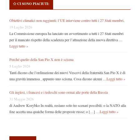
CI SONO PIACIUTI:
Obiettivi climatici non raggiunti: l’UE interviene contro tutti i 27 Stati membri.
19 Luglio 2026
La Commissione europea ha lanciato un avvertimento a tutti i 27 Stati membri
per il mancato rispetto della scadenza per l’attuazione della nuova direttiva …
Leggi tutto »
Perché quello della San Pio X non è scisma
5 Luglio 2026
Tanti dicono che l’ordinazione dei nuovi Vescovi della fraternità San Pio X è di
una gravità immensa , appunto uno scisma. Cosa dicono alcuni …
Leggi tutto »
Gli inglesi, i francesi e i tedeschi sono ormai alle porte della Russia
31 Maggio 2026
di Andrew Korybko In realtà, restano solo tre scenari possibili: o la NATO alla
fine accetta una qualche forma delle proposte russe; o […] …
Leggi tutto »
Secondary