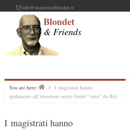
Skip
info@maurizioblondet.it
to
Blondet
content
& Friends
Home
>
You are here:
I magistrati hanno
spalancato all’invasione senza limiti “vista” da Rol
I magistrati hanno