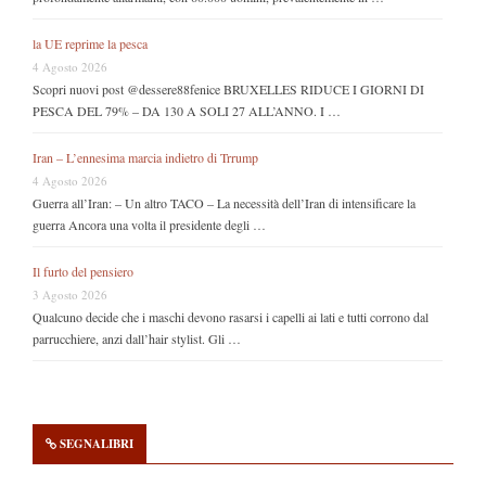
la UE reprime la pesca
4 Agosto 2026
Scopri nuovi post @dessere88fenice BRUXELLES RIDUCE I GIORNI DI
PESCA DEL 79% – DA 130 A SOLI 27 ALL’ANNO. I …
Iran – L’ennesima marcia indietro di Trrump
4 Agosto 2026
Guerra all’Iran: – Un altro TACO – La necessità dell’Iran di intensificare la
guerra Ancora una volta il presidente degli …
Il furto del pensiero
3 Agosto 2026
Qualcuno decide che i maschi devono rasarsi i capelli ai lati e tutti corrono dal
parrucchiere, anzi dall’hair stylist. Gli …
SEGNALIBRI