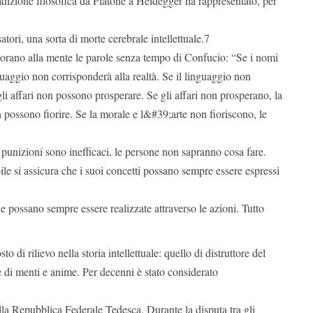
radizione filosofica da Platone a Heidegger ha rappresentato, per
satori, una sorta di morte cerebrale intellettuale.7
fiorano alla mente le parole senza tempo di Confucio: “Se i nomi
nguaggio non corrisponderà alla realtà. Se il linguaggio non
gli affari non possono prosperare. Se gli affari non prosperano, la
possono fiorire. Se la morale e l&#39;arte non fioriscono, le
e punizioni sono inefficaci, le persone non sapranno cosa fare.
ile si assicura che i suoi concetti possano sempre essere espressi
le possano sempre essere realizzate attraverso le azioni. Tutto
di rilievo nella storia intellettuale: quello di distruttore del
e di menti e anime. Per decenni è stato considerato
ella Repubblica Federale Tedesca. Durante la disputa tra gli