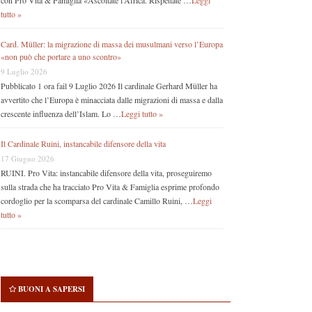
con Pro Vita & Famiglia «Ascoltate l’Africa. Rispettate …
Leggi
tutto »
Card. Müller: la migrazione di massa dei musulmani verso l’Europa
«non può che portare a uno scontro»
9 Luglio 2026
Pubblicato 1 ora fail 9 Luglio 2026 Il cardinale Gerhard Müller ha
avvertito che l’Europa è minacciata dalle migrazioni di massa e dalla
crescente influenza dell’Islam. Lo …
Leggi tutto »
Il Cardinale Ruini, instancabile difensore della vita
17 Giugno 2026
RUINI. Pro Vita: instancabile difensore della vita, proseguiremo
sulla strada che ha tracciato Pro Vita & Famiglia esprime profondo
cordoglio per la scomparsa del cardinale Camillo Ruini, …
Leggi
tutto »
BUONI A SAPERSI