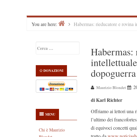
Home
>
You are here:
Habermas: rieducatore e rovina i
Primary
Ricerca
Habermas: r
Sidebar
per:
intellettua
dopoguerra
DONAZIONI
2
Maurizio Blondet
di Karl Richter
Offriamo ai lettori una 
MENU
l’ultimo dei francofortes
di equivoci concetti qual
Chi è Maurizio
tratto da
www.noticiasho
Blondet