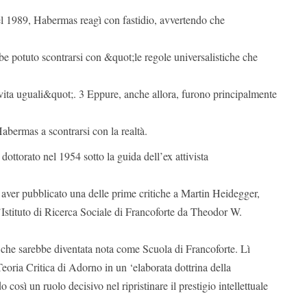
el 1989, Habermas reagì con fastidio, avvertendo che
e potuto scontrarsi con &quot;le regole universalistiche che
di vita uguali&quot;. 3 Eppure, anche allora, furono principalmente
Habermas a scontrarsi con la realtà.
dottorato nel 1954 sotto la guida dell’ex attivista
aver pubblicato una delle prime critiche a Martin Heidegger,
’Istituto di Ricerca Sociale di Francoforte da Theodor W.
a che sarebbe diventata nota come Scuola di Francoforte. Lì
Teoria Critica di Adorno in un ‘elaborata dottrina della
osì un ruolo decisivo nel ripristinare il prestigio intellettuale