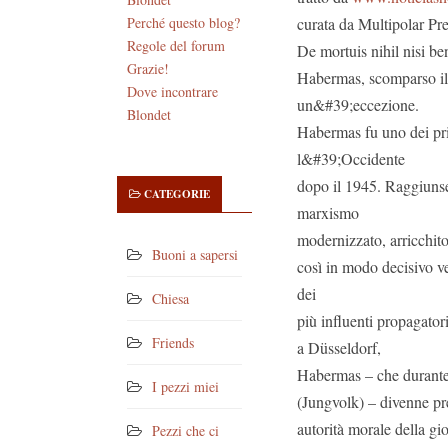
curata da Multipolar Pre
Perché questo blog?
Regole del forum
De mortuis nihil nisi be
Grazie!
Habermas, scomparso il 
Dove incontrare
un&#39;eccezione.
Blondet
Habermas fu uno dei pri
l&#39;Occidente
dopo il 1945. Raggiunse 
CATEGORIE
marxismo
modernizzato, arricchito
Buoni a sapersi
così in modo decisivo v
dei
Chiesa
più influenti propagato
Friends
a Düsseldorf,
Habermas – che durante 
I pezzi miei
(Jungvolk) – divenne pr
autorità morale della g
Pezzi che ci