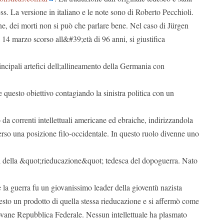
ss. La versione in italiano e le note sono di Roberto Pecchioli.
ne, dei morti non si può che parlare bene. Nel caso di Jürgen
14 marzo scorso all&#39;età di 96 anni, si giustifica
ncipali artefici dell;allineamento della Germania con
questo obiettivo contagiando la sinistra politica con un
 da correnti intellettuali americane ed ebraiche, indirizzandola
erso una posizione filo-occidentale. In questo ruolo divenne uno
ri della &quot;rieducazione&quot; tedesca del dopoguerra. Nato
la guerra fu un giovanissimo leader della gioventù nazista
esto un prodotto di quella stessa rieducazione e si affermò come
iovane Repubblica Federale. Nessun intellettuale ha plasmato