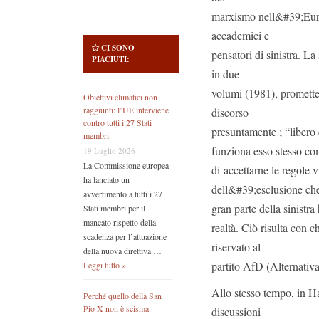
marxismo nell&#39;Euro
accademici e
CI SONO
pensatori di sinistra. 
PIACIUTI:
in due
volumi (1981), promette
Obiettivi climatici non
raggiunti: l’UE interviene
discorso
contro tutti i 27 Stati
presuntamente ; “libero 
membri.
funziona esso stesso co
19 Luglio 2026
La Commissione europea
di accettarne le regole 
ha lanciato un
dell&#39;esclusione ch
avvertimento a tutti i 27
gran parte della sinistr
Stati membri per il
mancato rispetto della
realtà. Ciò risulta con 
scadenza per l’attuazione
riservato al
della nuova direttiva …
partito AfD (Alternativ
Leggi tutto »
Allo stesso tempo, in H
Perché quello della San
Pio X non è scisma
discussioni