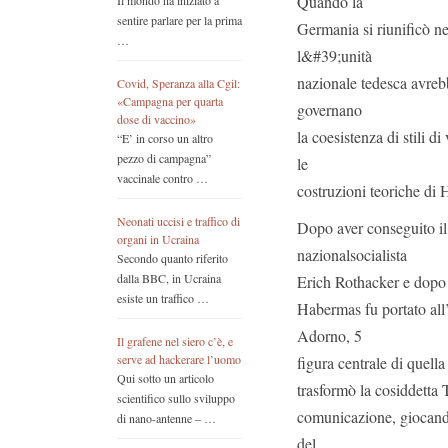
Quando la
Il mondo ha iniziato a
sentire parlare per la prima
Germania si riunificò n
…
l&#39;unità
nazionale tedesca avrebb
Covid, Speranza alla Cgil:
«Campagna per quarta
governano
dose di vaccino»
la coesistenza di stili 
“E’ in corso un altro
pezzo di campagna”
le
vaccinale contro …
costruzioni teoriche di 
Neonati uccisi e traffico di
Dopo aver conseguito il 
organi in Ucraina
nazionalsocialista
Secondo quanto riferito
dalla BBC, in Ucraina
Erich Rothacker e dopo 
esiste un traffico …
Habermas fu portato all
Adorno, 5
Il grafene nel siero c’è, e
serve ad hackerare l’uomo
figura centrale di quell
Qui sotto un articolo
trasformò la cosiddetta 
scientifico sullo sviluppo
comunicazione, giocando c
di nano-antenne – …
del