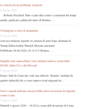
La sinistra ha un problema: il popolo
6 Agosto 2026
Roberto Pecchioli Tutto si può dire contro i comunisti dei tempi
andati, quelli pre-caduta del muro di Berlino, …
l Pentagono a corto di armamenti
6 Agosto 2026
convoca riunione urgente su carenza di armi dopo chiamata di
Trump EditorAmbar Warrick Mercato azionario
Pubblicato 06.08.2026, 03:14 0 © Reuters. …
famiglia reale marocchina è una struttura mafiosa creata dalla
DGSE, dalla CIA e dal Mossad
5 Agosto 2026
Dopo i fatti di Ceuta che vede una ridicola “disputa” mediata da
quattro imbecilli che si sono improvvisati migranti tra …
Nuovi segnali indicano una possibile nuova invasione di migranti
contro Ceuta
5 Agosto 2026
Martedì 4 agosto 2026 – 18:20 Le scene dell’invasione di Ceuta