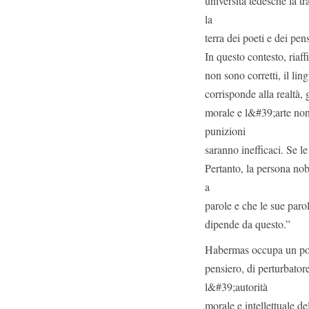
università tedesche la t
la
terra dei poeti e dei pen
In questo contesto, riaf
non sono corretti, il li
corrisponde alla realtà, 
morale e l&#39;arte non 
punizioni
saranno inefficaci. Se l
Pertanto, la persona nob
a
parole e che le sue paro
dipende da questo.”
Habermas occupa un posto 
pensiero, di perturbator
l&#39;autorità
morale e intellettuale d