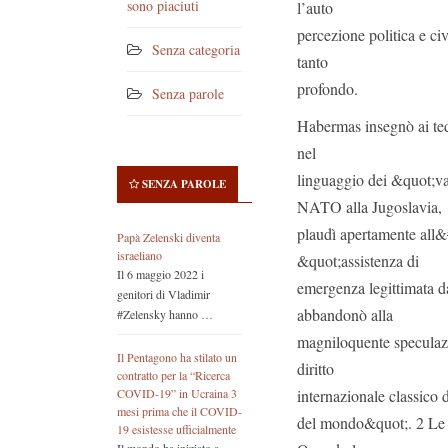
sono piaciuti
l’auto
percezione politica e ci
Senza categoria
tanto
profondo.
Senza parole
Habermas insegnò ai tede
nel
linguaggio dei &quot;va
SENZA PAROLE
NATO alla Jugoslavia,
plaudì apertamente all&
Papà Zelenski diventa
israeliano
&quot;assistenza di
Il 6 maggio 2022 i
emergenza legittimata da
genitori di Vladimir
abbandonò alla
#Zelensky hanno …
magniloquente speculaz
Il Pentagono ha stilato un
diritto
contratto per la “Ricerca
internazionale classico d
COVID-19” in Ucraina 3
mesi prima che il COVID-
del mondo&quot;. 2 Le 
19 esistesse ufficialmente