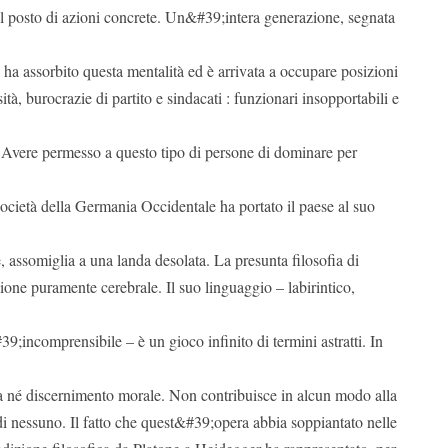
il posto di azioni concrete. Un&#39;intera generazione, segnata
ha assorbito questa mentalità ed è arrivata a occupare posizioni
sità, burocrazie di partito e sindacati : funzionari insopportabili e
. Avere permesso a questo tipo di persone di dominare per
società della Germania Occidentale ha portato il paese al suo
e, assomiglia a una landa desolata. La presunta filosofia di
one puramente cerebrale. Il suo linguaggio – labirintico,
39;incomprensibile – è un gioco infinito di termini astratti. In
 né discernimento morale. Non contribuisce in alcun modo alla
i nessuno. Il fatto che quest&#39;opera abbia soppiantato nelle