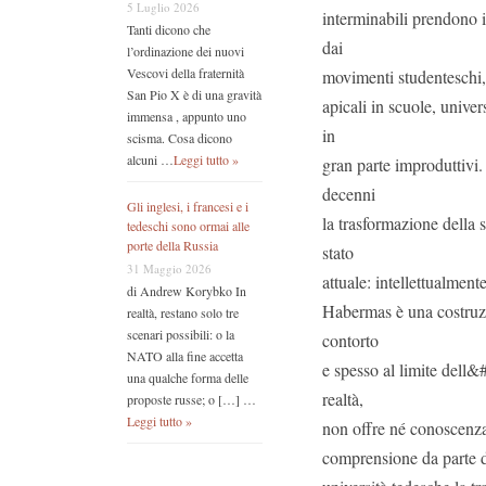
5 Luglio 2026
interminabili prendono 
Tanti dicono che
dai
l’ordinazione dei nuovi
Vescovi della fraternità
movimenti studenteschi, 
San Pio X è di una gravità
apicali in scuole, univer
immensa , appunto uno
in
scisma. Cosa dicono
alcuni …
Leggi tutto »
gran parte improduttivi
decenni
Gli inglesi, i francesi e i
la trasformazione della 
tedeschi sono ormai alle
porte della Russia
stato
31 Maggio 2026
attuale: intellettualment
di Andrew Korybko In
Habermas è una costruzi
realtà, restano solo tre
scenari possibili: o la
contorto
NATO alla fine accetta
e spesso al limite dell&#
una qualche forma delle
realtà,
proposte russe; o […] …
Leggi tutto »
non offre né conoscenza
comprensione da parte d