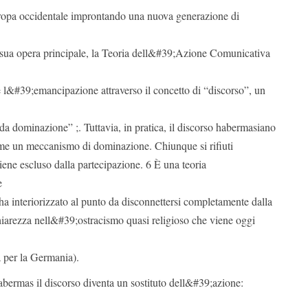
pa occidentale improntando una nuova generazione di
La sua opera principale, la Teoria dell&#39;Azione Comunicativa
 l&#39;emancipazione attraverso il concetto di “discorso”, un
da dominazione” ;. Tuttavia, in pratica, il discorso habermasiano
me un meccanismo di dominazione. Chiunque si rifiuti
viene escluso dalla partecipazione. 6 È una teoria
e
a ha interiorizzato al punto da disconnettersi completamente dalla
chiarezza nell&#39;ostracismo quasi religioso che viene oggi
a per la Germania).
abermas il discorso diventa un sostituto dell&#39;azione: