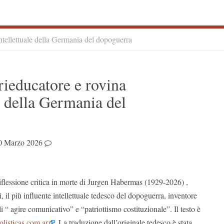
ntellettuale della Germania del dopoguerra
S
ieducatore e rovina
S
le della Germania del
0 Marzo 2026
riflessione critica in morte di Jurgen Habermas (1929-2026) ,
i, il più influente intellettuale tedesco del dopoguerra, inventore
i “ agire comunicativo” e “patriottismo costituzionale”. Il testo è
listicas.com.ar
. La traduzione dall’originale tedesco è stata