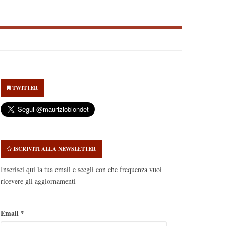
econdary
idebar
TWITTER
ISCRIVITI ALLA NEWSLETTER
Inserisci qui la tua email e scegli con che frequenza vuoi
ricevere gli aggiornamenti
Email
*