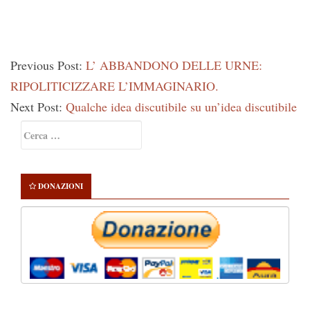
Previous Post:
L’ ABBANDONO DELLE URNE:
RIPOLITICIZZARE L’IMMAGINARIO.
Next Post:
Qualche idea discutibile su un’idea discutibile
Primary
Ricerca
Sidebar
per:
DONAZIONI