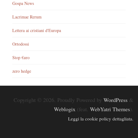
Gospa News
Lacrimae Rerum
Lettera ai cristiani d'Europa
Ortodossi
Stop €uro
zero hedge
Copyright © 2026. Proudly Powered by
WordPress
&
Weblogix
(feat.
WebYatri Themes
).
Leggi la cookie policy dettagliata.