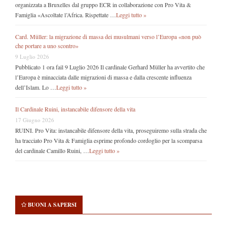
organizzata a Bruxelles dal gruppo ECR in collaborazione con Pro Vita &
Famiglia «Ascoltate l’Africa. Rispettate …
Leggi tutto »
Card. Müller: la migrazione di massa dei musulmani verso l’Europa «non può
che portare a uno scontro»
9 Luglio 2026
Pubblicato 1 ora fail 9 Luglio 2026 Il cardinale Gerhard Müller ha avvertito che
l’Europa è minacciata dalle migrazioni di massa e dalla crescente influenza
dell’Islam. Lo …
Leggi tutto »
Il Cardinale Ruini, instancabile difensore della vita
17 Giugno 2026
RUINI. Pro Vita: instancabile difensore della vita, proseguiremo sulla strada che
ha tracciato Pro Vita & Famiglia esprime profondo cordoglio per la scomparsa
del cardinale Camillo Ruini, …
Leggi tutto »
BUONI A SAPERSI