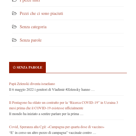
Pezzi che ci sono piaciuti
Senza categoria
Senza parole
SENZA PAROLE
Papà Zelenski diventa israeliano
Il 6 maggio 2022 i genitori di Vladimir #Zelensky hanno …
Il Pentagono ha stilato un contratto per la “Ricerca COVID-19” in Ucraina 3
mesi prima che il COVID-19 esistesse ufficialmente
Il mondo ha iniziato a sentire parlare per la prima …
Covid, Speranza alla Cgil: «Campagna per quarta dose di vaccino»
“E’ in corso un altro pezzo di campagna” vaccinale contro …