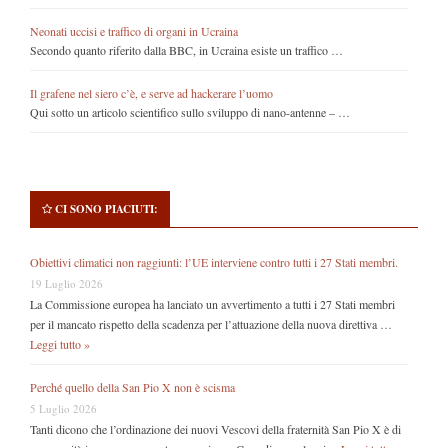
Neonati uccisi e traffico di organi in Ucraina
Secondo quanto riferito dalla BBC, in Ucraina esiste un traffico …
Il grafene nel siero c’è, e serve ad hackerare l’uomo
Qui sotto un articolo scientifico sullo sviluppo di nano-antenne – …
CI SONO PIACIUTI:
Obiettivi climatici non raggiunti: l’UE interviene contro tutti i 27 Stati membri.
19 Luglio 2026
La Commissione europea ha lanciato un avvertimento a tutti i 27 Stati membri
per il mancato rispetto della scadenza per l’attuazione della nuova direttiva …
Leggi tutto »
Perché quello della San Pio X non è scisma
5 Luglio 2026
Tanti dicono che l’ordinazione dei nuovi Vescovi della fraternità San Pio X è di