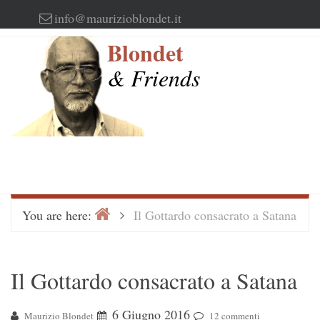
Skip
info@maurizioblondet.it
to
Blondet
content
& Friends
Home
>
You are here:
Il Gottardo consacrato a Satana
Il Gottardo consacrato a Satana
6 Giugno 2016
Maurizio Blondet
12 commenti