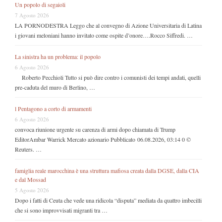
Un popolo di segaioli
7 Agosto 2026
LA PORNODESTRA Leggo che al convegno di Azione Universitaria di Latina
i giovani meloniani hanno invitato come ospite d’onore….Rocco Siffredi. …
La sinistra ha un problema: il popolo
6 Agosto 2026
Roberto Pecchioli Tutto si può dire contro i comunisti dei tempi andati, quelli
pre-caduta del muro di Berlino, …
l Pentagono a corto di armamenti
6 Agosto 2026
convoca riunione urgente su carenza di armi dopo chiamata di Trump
EditorAmbar Warrick Mercato azionario Pubblicato 06.08.2026, 03:14 0 ©
Reuters. …
famiglia reale marocchina è una struttura mafiosa creata dalla DGSE, dalla CIA
e dal Mossad
5 Agosto 2026
Dopo i fatti di Ceuta che vede una ridicola “disputa” mediata da quattro imbecilli
che si sono improvvisati migranti tra …