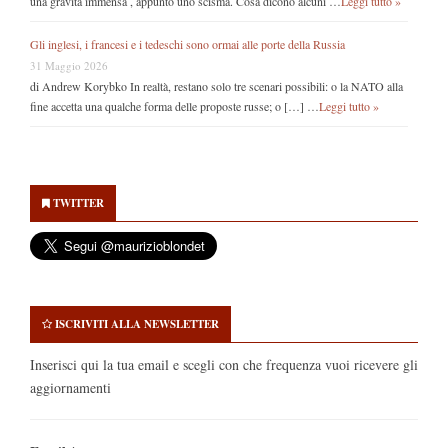
una gravità immensa , appunto uno scisma. Cosa dicono alcuni …
Leggi tutto »
Gli inglesi, i francesi e i tedeschi sono ormai alle porte della Russia
31 Maggio 2026
di Andrew Korybko In realtà, restano solo tre scenari possibili: o la NATO alla
fine accetta una qualche forma delle proposte russe; o […] …
Leggi tutto »
Secondary
Sidebar
TWITTER
ISCRIVITI ALLA NEWSLETTER
Inserisci qui la tua email e scegli con che frequenza vuoi ricevere gli
aggiornamenti