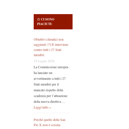
CI SONO
PIACIUTI:
Obiettivi climatici non
raggiunti: l’UE interviene
contro tutti i 27 Stati
membri.
19 Luglio 2026
La Commissione europea
ha lanciato un
avvertimento a tutti i 27
Stati membri per il
mancato rispetto della
scadenza per l’attuazione
della nuova direttiva …
Leggi tutto »
Perché quello della San
Pio X non è scisma