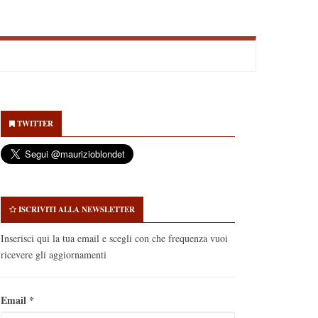
econdary
idebar
TWITTER
ISCRIVITI ALLA NEWSLETTER
Inserisci qui la tua email e scegli con che frequenza vuoi
ricevere gli aggiornamenti
Email
*