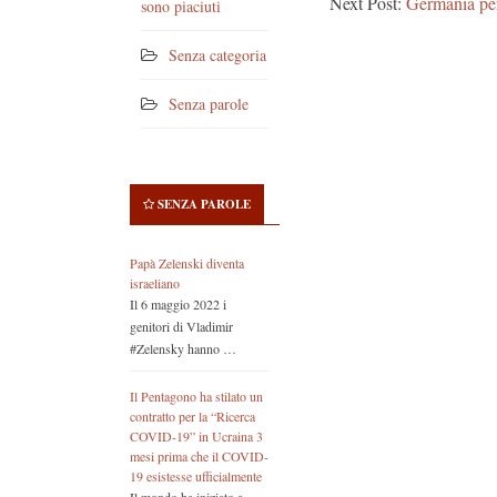
Next Post:
Germania per
sono piaciuti
Senza categoria
Senza parole
SENZA PAROLE
Papà Zelenski diventa
israeliano
Il 6 maggio 2022 i
genitori di Vladimir
#Zelensky hanno …
Il Pentagono ha stilato un
contratto per la “Ricerca
COVID-19” in Ucraina 3
mesi prima che il COVID-
19 esistesse ufficialmente