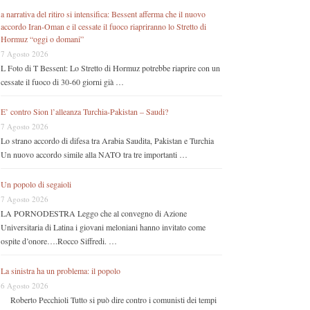
a narrativa del ritiro si intensifica: Bessent afferma che il nuovo
accordo Iran-Oman e il cessate il fuoco riapriranno lo Stretto di
Hormuz “oggi o domani”
7 Agosto 2026
L Foto di T Bessent: Lo Stretto di Hormuz potrebbe riaprire con un
cessate il fuoco di 30-60 giorni già …
E’ contro Sion l’alleanza Turchia-Pakistan – Saudi?
7 Agosto 2026
Lo strano accordo di difesa tra Arabia Saudita, Pakistan e Turchia
Un nuovo accordo simile alla NATO tra tre importanti …
Un popolo di segaioli
7 Agosto 2026
LA PORNODESTRA Leggo che al convegno di Azione
Universitaria di Latina i giovani meloniani hanno invitato come
ospite d’onore….Rocco Siffredi. …
La sinistra ha un problema: il popolo
6 Agosto 2026
Roberto Pecchioli Tutto si può dire contro i comunisti dei tempi