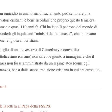
 un omicidio in una forma di sacramento può sembrare una
valori cristiani, è bene ricordare che proprio questo tema era
amente quasi 110 anni fa. Chi ha letto Il padrone del mondo di
rderà gli inquietanti “ministri dell’eutanasia”, che ponevano
one religiosa anticristiana.
figlio di un arcivescovo di Canterbury e convertito
attolicesimo romano) non sarebbe giunto a immaginare che il
asia non fosse amministrato da un regime ateo (come egli
zo), bensì dalla stessa tradizione cristiana in cui era cresciuto.
ersi
della lettera al Papa della FSSPX