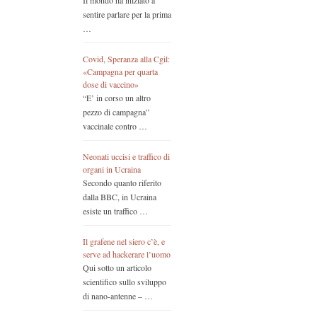
Il mondo ha iniziato a
sentire parlare per la prima
…
Covid, Speranza alla Cgil:
«Campagna per quarta
dose di vaccino»
“E’ in corso un altro
pezzo di campagna”
vaccinale contro …
Neonati uccisi e traffico di
organi in Ucraina
Secondo quanto riferito
dalla BBC, in Ucraina
esiste un traffico …
Il grafene nel siero c’è, e
serve ad hackerare l’uomo
Qui sotto un articolo
scientifico sullo sviluppo
di nano-antenne – …