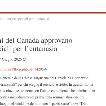
o liturgie speciali per l’eutanasia
S
ni del Canada approvano
S
ciali per l’eutanasia
7 Giugno 2026
orino.
net/Blog.php?id=14295
 Generale della Chiesa Anglicana del Canada ha autorizzato
sperimentali” per chi sceglie il suicidio assistito. In questo rito, si
 assoluzione, unzione con l’olio e comunione, che culminano in
recitata immediatamente prima della somministrazione del
l luogo del suicidio è definito uno “spazio sacro” dove “Dio