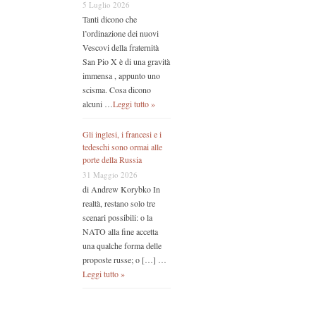
5 Luglio 2026
Tanti dicono che
l’ordinazione dei nuovi
Vescovi della fraternità
San Pio X è di una gravità
immensa , appunto uno
scisma. Cosa dicono
alcuni …
Leggi tutto »
Gli inglesi, i francesi e i
tedeschi sono ormai alle
porte della Russia
31 Maggio 2026
di Andrew Korybko In
realtà, restano solo tre
scenari possibili: o la
NATO alla fine accetta
una qualche forma delle
proposte russe; o […] …
Leggi tutto »