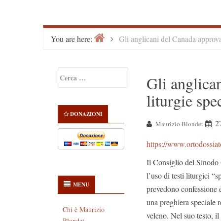
Home
>
You are here:
Gli anglicani del Canada approvan
Primary
Ricerca
Gli anglica
Sidebar
per:
liturgie spe
DONAZIONI
2
Maurizio Blondet
https://www.ortodossiat
Il Consiglio del Sinodo
l’uso di testi liturgici “
MENU
prevedono confessione e
una preghiera speciale 
Chi è Maurizio
veleno. Nel suo testo, i
Blondet