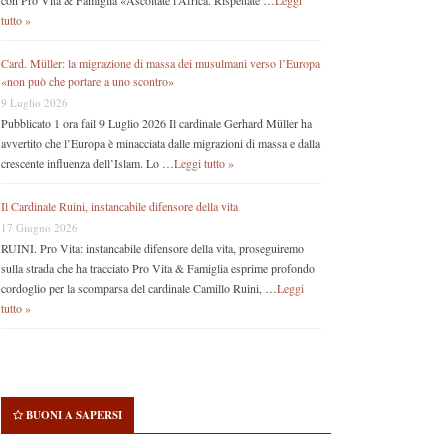
con Pro Vita & Famiglia «Ascoltate l’Africa. Rispettate …
Leggi
tutto »
Card. Müller: la migrazione di massa dei musulmani verso l’Europa
«non può che portare a uno scontro»
9 Luglio 2026
Pubblicato 1 ora fail 9 Luglio 2026 Il cardinale Gerhard Müller ha
avvertito che l’Europa è minacciata dalle migrazioni di massa e dalla
crescente influenza dell’Islam. Lo …
Leggi tutto »
Il Cardinale Ruini, instancabile difensore della vita
17 Giugno 2026
RUINI. Pro Vita: instancabile difensore della vita, proseguiremo
sulla strada che ha tracciato Pro Vita & Famiglia esprime profondo
cordoglio per la scomparsa del cardinale Camillo Ruini, …
Leggi
tutto »
BUONI A SAPERSI