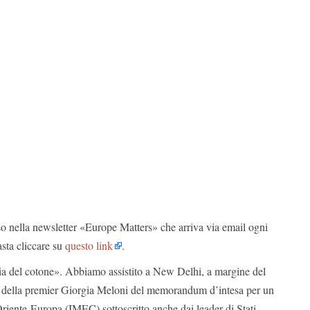
so nella newsletter «Europe Matters» che arriva via email ogni
asta cliccare su
questo link
.
ia del cotone». Abbiamo assistito a New Delhi, a margine del
e della premier Giorgia Meloni del memorandum d’intesa per un
riente-Europa (IMEC) sottoscritto anche dai leader di Stati