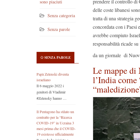
prendere il controllo di
sono piaciuti
delle coste libanesi sono
Senza categoria
tratta di una strategia 
concordata con i Paesi e
Senza parole
avrebbe compiuto Israele
responsabilità ricade su 
da un giornale di Nuov
SENZA PAROLE
Le mappe di
Papà Zelenski diventa
l’India come 
israeliano
“maledizione
Il 6 maggio 2022 i
genitori di Vladimir
#Zelensky hanno …
Il Pentagono ha stilato un
contratto per la “Ricerca
COVID-19” in Ucraina 3
mesi prima che il COVID-
19 esistesse ufficialmente