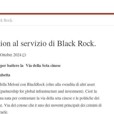
ack Rock.
S
Sion al servizio di Black Rock.
S
 Ottobre 2024
er battere la Via della Seta cinese
mbetta
della Meloni con BlackRock (oltre alla svendita di altri asset
I (partnership for global infrastructure and investment). Cioè la
a nata per contrastare la via della seta cinese e le politiche dei
 Via del cotone che è uno dei moventi principali dei crimini di
raele.