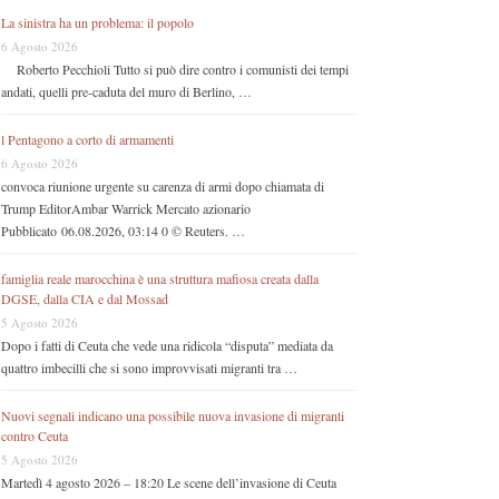
La sinistra ha un problema: il popolo
6 Agosto 2026
Roberto Pecchioli Tutto si può dire contro i comunisti dei tempi
andati, quelli pre-caduta del muro di Berlino, …
l Pentagono a corto di armamenti
6 Agosto 2026
convoca riunione urgente su carenza di armi dopo chiamata di
Trump EditorAmbar Warrick Mercato azionario
Pubblicato 06.08.2026, 03:14 0 © Reuters. …
famiglia reale marocchina è una struttura mafiosa creata dalla
DGSE, dalla CIA e dal Mossad
5 Agosto 2026
Dopo i fatti di Ceuta che vede una ridicola “disputa” mediata da
quattro imbecilli che si sono improvvisati migranti tra …
Nuovi segnali indicano una possibile nuova invasione di migranti
contro Ceuta
5 Agosto 2026
Martedì 4 agosto 2026 – 18:20 Le scene dell’invasione di Ceuta