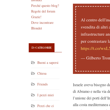
Perché questo blog?
Regole del forum
Grazie!
Al centro dell'i
Dove incontrare
svendita di altri 
Blondet
infrastructure a
per contrastare l
https://t.co/wx
CATEGORIE
— Gilberto Tro
Buoni a sapersi
Chiesa
Friends
Israele aveva bisogno de
di Abramo e nella via de
I pezzi miei
l’unione dei porti dell’I
alla costa mediterranea 
Pezzi che ci