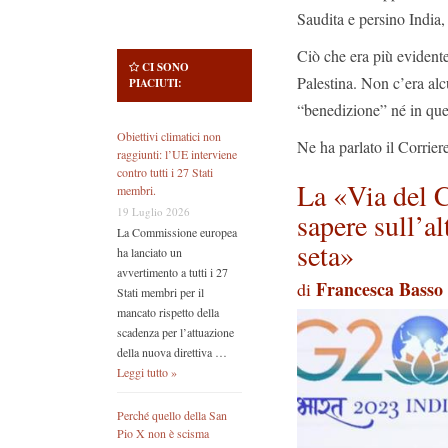
Saudita e persino India
Ciò che era più evident
CI SONO
Palestina. Non c’era alc
PIACIUTI:
“benedizione” né in que
Obiettivi climatici non
Ne ha parlato il Corrier
raggiunti: l’UE interviene
contro tutti i 27 Stati
La «Via del C
membri.
19 Luglio 2026
sapere sull’al
La Commissione europea
seta»
ha lanciato un
avvertimento a tutti i 27
Francesca Basso
di
Stati membri per il
mancato rispetto della
scadenza per l’attuazione
della nuova direttiva …
Leggi tutto »
Perché quello della San
Pio X non è scisma