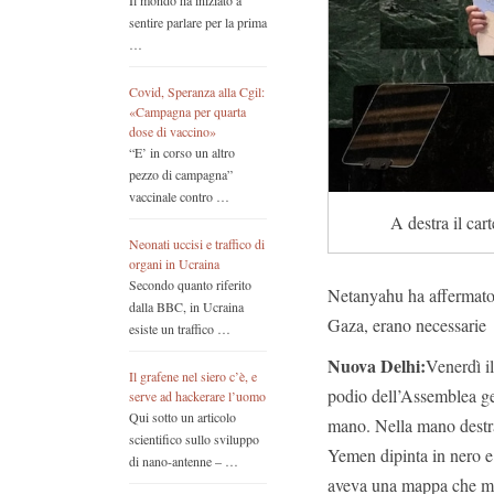
Il mondo ha iniziato a
sentire parlare per la prima
…
Covid, Speranza alla Cgil:
«Campagna per quarta
dose di vaccino»
“E’ in corso un altro
pezzo di campagna”
vaccinale contro …
A destra il car
Neonati uccisi e traffico di
organi in Ucraina
Secondo quanto riferito
Netanyahu ha affermato c
dalla BBC, in Ucraina
Gaza, erano necessarie
esiste un traffico …
Nuova Delhi:
Venerdì i
Il grafene nel siero c’è, e
podio dell’Assemblea g
serve ad hackerare l’uomo
Qui sotto un articolo
mano. Nella mano destra
scientifico sullo sviluppo
Yemen dipinta in nero e
di nano-antenne – …
aveva una mappa che mos