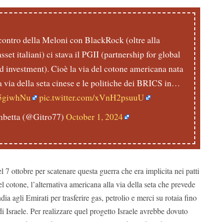
ncontro della Meloni con BlackRock (oltre alla
asset italiani) ci stava il PGII (partnership for global
nd investment). Cioè la via del cotone americana nata
a via della seta cinese e le politiche dei BRICS in…
L5giwhNu
pic.twitter.com/xVnH2psuuU
mbetta (@Gitro77)
October 1, 2024
l 7 ottobre per scatenare questa guerra che era implicita nei patti
l cotone, l’alternativa americana alla via della seta che prevede
ndia agli Emirati per trasferire gas, petrolio e merci su rotaia fino
di Israele. Per realizzare quel progetto Israele avrebbe dovuto