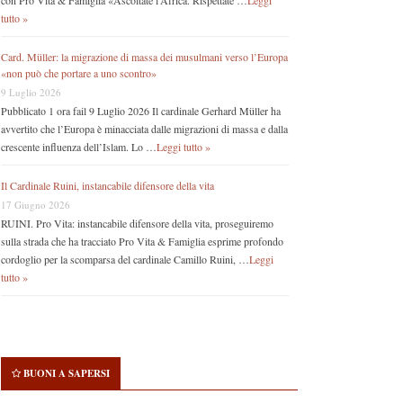
con Pro Vita & Famiglia «Ascoltate l’Africa. Rispettate …
Leggi
tutto »
Card. Müller: la migrazione di massa dei musulmani verso l’Europa
«non può che portare a uno scontro»
9 Luglio 2026
Pubblicato 1 ora fail 9 Luglio 2026 Il cardinale Gerhard Müller ha
avvertito che l’Europa è minacciata dalle migrazioni di massa e dalla
crescente influenza dell’Islam. Lo …
Leggi tutto »
Il Cardinale Ruini, instancabile difensore della vita
17 Giugno 2026
RUINI. Pro Vita: instancabile difensore della vita, proseguiremo
sulla strada che ha tracciato Pro Vita & Famiglia esprime profondo
cordoglio per la scomparsa del cardinale Camillo Ruini, …
Leggi
tutto »
BUONI A SAPERSI