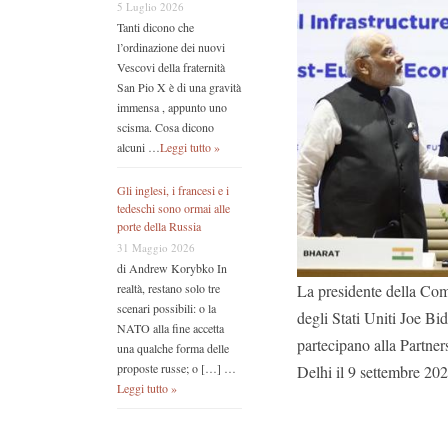
5 Luglio 2026
Tanti dicono che
l’ordinazione dei nuovi
Vescovi della fraternità
San Pio X è di una gravità
immensa , appunto uno
scisma. Cosa dicono
alcuni …
Leggi tutto »
Gli inglesi, i francesi e i
tedeschi sono ormai alle
porte della Russia
31 Maggio 2026
di Andrew Korybko In
realtà, restano solo tre
La presidente della Com
scenari possibili: o la
degli Stati Uniti Joe Bi
NATO alla fine accetta
partecipano alla Partne
una qualche forma delle
proposte russe; o […] …
Delhi il 9 settembre 20
Leggi tutto »