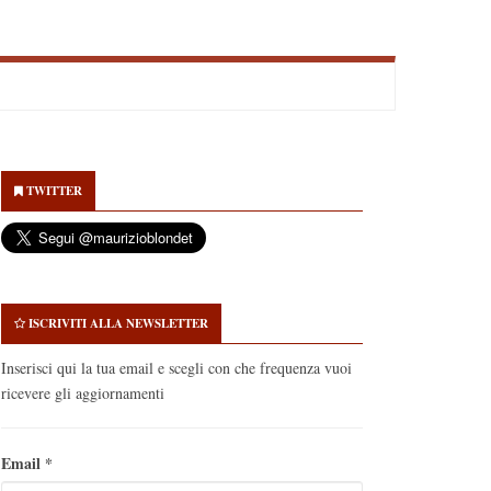
econdary
idebar
TWITTER
ISCRIVITI ALLA NEWSLETTER
Inserisci qui la tua email e scegli con che frequenza vuoi
ricevere gli aggiornamenti
Email
*