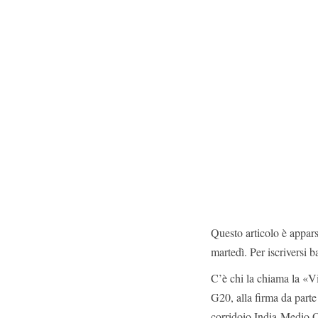
Questo articolo è appar
martedì. Per iscriversi b
C’è chi la chiama la «V
G20, alla firma da part
corridoio India-Medio O