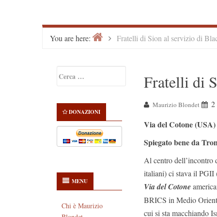
Home
>
You are here:
Fratelli di Sion al servizio di Bl
Primary
Ricerca
Fratelli di 
Sidebar
per:
2
Maurizio Blondet
DONAZIONI
Via del Cotone (USA) p
Spiegato bene da Tro
Al centro dell’incontro 
italiani) ci stava il PGI
MENU
Via del Cotone
american
BRICS in Medio Oriente.
Chi è Maurizio
cui si sta macchiando Is
Blondet