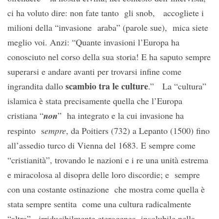
ci ha voluto dire: non fate tanto gli snob, accogliete i
milioni della “invasione araba” (parole sue), mica siete
meglio voi. Anzi: “Quante invasioni l’Europa ha
conosciuto nel corso della sua storia! E ha saputo sempre
superarsi e andare avanti per trovarsi infine come
scambio tra le culture
ingrandita dallo
.” La “cultura”
islamica è stata precisamente quella che l’Europa
cristiana “
non
” ha integrato e la cui invasione ha
respinto s
empre
, da Poitiers (732) a Lepanto (1500) fino
all’assedio turco di Vienna del 1683. E sempre come
“cristianità”, trovando le nazioni e i re una unità estrema
e miracolosa al disopra delle loro discordie; e sempre
con una costante ostinazione che mostra come quella è
stata sempre sentita come una cultura radicalmente
“altra”, irriducibilmente eterogenea, insolubile nella