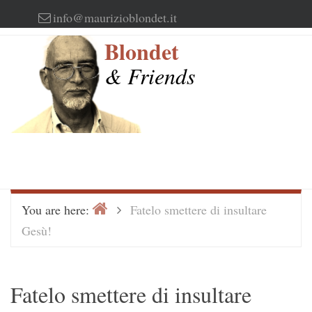
Skip
info@maurizioblondet.it
to
Blondet
content
& Friends
Home
>
You are here:
Fatelo smettere di insultare
Gesù!
Fatelo smettere di insultare