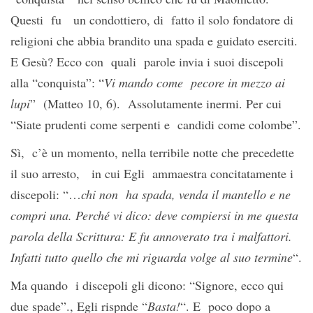
Questi fu un condottiero, di fatto il solo fondatore di
religioni che abbia brandito una spada e guidato eserciti.
E Gesù? Ecco con quali parole invia i suoi discepoli
alla “conquista”: “
Vi mando come pecore in mezzo ai
lupi
” (Matteo 10, 6). Assolutamente inermi. Per cui
“Siate prudenti come serpenti e candidi come colombe”.
Sì, c’è un momento, nella terribile notte che precedette
il suo arresto, in cui Egli ammaestra concitatamente i
discepoli: “…
chi non
ha spada, venda il mantello e ne
compri una. Perché vi dico: deve compiersi in me questa
parola della Scrittura: E fu annoverato tra i malfattori.
Infatti tutto quello che mi riguarda volge al suo termine
“.
Ma quando i discepoli gli dicono: “Signore, ecco qui
due spade”., Egli rispnde “
Basta!
“. E poco dopo a