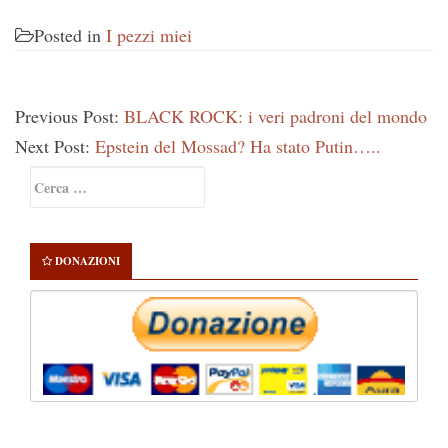
Posted in
I pezzi miei
Previous Post:
BLACK ROCK: i veri padroni del mondo
Next Post:
Epstein del Mossad? Ha stato Putin…..
Primary
Ricerca
Sidebar
per:
DONAZIONI