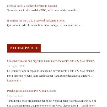
Neonati uccisi e traffico di organi in Ucraina
Secondo quanto riferito dalla BBC, in Ucraina esiste un traffico …
Il grafene nel siero c’è, e serve ad hackerare l’uomo
Qui sotto un articolo scientifico sullo sviluppo di nano-antenne – …
CI SONO PIACIUTI:
Obiettivi climatici non raggiunti: l’UE interviene contro tutti i 27 Stati membri.
19 Luglio 2026
La Commissione europea ha lanciato un avvertimento a tutti i 27 Stati membri
per il mancato rispetto della scadenza per l’attuazione della nuova direttiva …
Leggi tutto »
Perché quello della San Pio X non è scisma
5 Luglio 2026
Tanti dicono che l’ordinazione dei nuovi Vescovi della fraternità San Pio X è di
una gravità immensa , appunto uno scisma. Cosa dicono alcuni …
Leggi tutto »