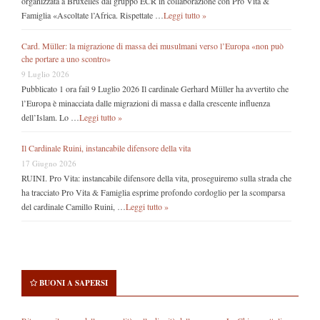
organizzata a Bruxelles dal gruppo ECR in collaborazione con Pro Vita &
Famiglia «Ascoltate l’Africa. Rispettate …
Leggi tutto »
Card. Müller: la migrazione di massa dei musulmani verso l’Europa «non può
che portare a uno scontro»
9 Luglio 2026
Pubblicato 1 ora fail 9 Luglio 2026 Il cardinale Gerhard Müller ha avvertito che
l’Europa è minacciata dalle migrazioni di massa e dalla crescente influenza
dell’Islam. Lo …
Leggi tutto »
Il Cardinale Ruini, instancabile difensore della vita
17 Giugno 2026
RUINI. Pro Vita: instancabile difensore della vita, proseguiremo sulla strada che
ha tracciato Pro Vita & Famiglia esprime profondo cordoglio per la scomparsa
del cardinale Camillo Ruini, …
Leggi tutto »
BUONI A SAPERSI