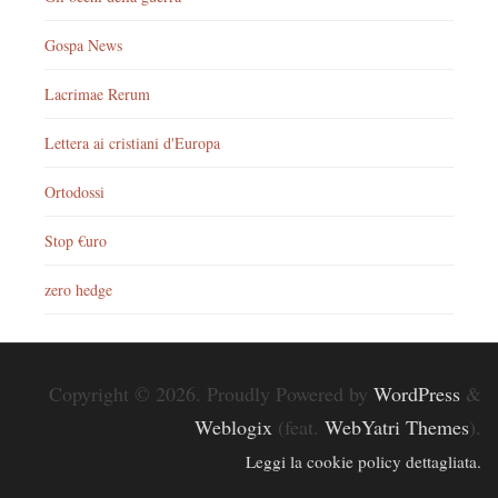
Gospa News
Lacrimae Rerum
Lettera ai cristiani d'Europa
Ortodossi
Stop €uro
zero hedge
Copyright © 2026. Proudly Powered by
WordPress
&
Weblogix
(feat.
WebYatri Themes
).
Leggi la cookie policy dettagliata.