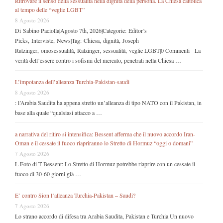
Ritrovare il senso della sessualità nella dignità della persona. La Chiesa cattolica
al tempo delle “veglie LGBT”
8 Agosto 2026
Di Sabino Paciolla|Agosto 7th, 2026|Categorie: Editor’s
Picks, Interviste, News|Tag: Chiesa, dignità, Joseph
Ratzinger, omosessualità, Ratzinger, sessualità, veglie LGBT|0 Commenti La
verità dell’essere contro i sofismi del mercato, penetrati nella Chiesa …
L’impotanza dell’alleanza Turchia-Pakistan-saudi
8 Agosto 2026
: l’Arabia Saudita ha appena stretto un’alleanza di tipo NATO con il Pakistan, in
base alla quale “qualsiasi attacco a …
a narrativa del ritiro si intensifica: Bessent afferma che il nuovo accordo Iran-
Oman e il cessate il fuoco riapriranno lo Stretto di Hormuz “oggi o domani”
7 Agosto 2026
L Foto di T Bessent: Lo Stretto di Hormuz potrebbe riaprire con un cessate il
fuoco di 30-60 giorni già …
E’ contro Sion l’alleanza Turchia-Pakistan – Saudi?
7 Agosto 2026
Lo strano accordo di difesa tra Arabia Saudita, Pakistan e Turchia Un nuovo