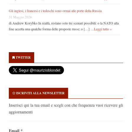
Gli inglesi, i francesi e i tedeschi sono ormai alle porte della Russia
31 Maggio 2026
di Andrew Korybko In realtà, restano solo tre scenari possibili: o la NATO alla
fine accetta una qualche forma delle proposte russe; o […] …
Leggi tutto »
Secondary
Sidebar
TWITTER
ISCRIVITI ALLA NEWSLETTER
Inserisci qui la tua email e scegli con che frequenza vuoi ricevere gli
aggiornamenti
Email
*