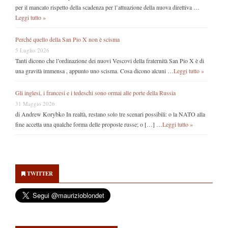
per il mancato rispetto della scadenza per l’attuazione della nuova direttiva …
Leggi tutto »
Perché quello della San Pio X non è scisma
5 Luglio 2026
Tanti dicono che l’ordinazione dei nuovi Vescovi della fraternità San Pio X è di
una gravità immensa , appunto uno scisma. Cosa dicono alcuni …
Leggi tutto »
Gli inglesi, i francesi e i tedeschi sono ormai alle porte della Russia
31 Maggio 2026
di Andrew Korybko In realtà, restano solo tre scenari possibili: o la NATO alla
fine accetta una qualche forma delle proposte russe; o […] …
Leggi tutto »
Secondary
Sidebar
TWITTER