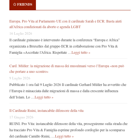
FRIENDS
Europa. Pro Vita al Parlamento UE con il cardinale Sarah e ECR: Basta aiuti
all’Africa condizionati da aborto e agenda LGBT
16 Luglio 2026
Il cardinale guineano è intervenuto durante la conferenza “Europa e Africa”
organizzata a Bruxelles dal gruppo ECR in collaborazione con Pro Vita &
Famiglia «Ascoltate l’Africa. Rispettate …
Leggi tutto »
Card. Müller: la migrazione di massa dei musulmani verso l’Europa «non può
che portare a uno scontro»
9 Luglio 2026
Pubblicato 1 ora fail 9 Luglio 2026 Il cardinale Gerhard Müller ha avvertito che
l’Europa è minacciata dalle migrazioni di massa e dalla crescente influenza
dell’Islam. Lo …
Leggi tutto »
Il Cardinale Ruini, instancabile difensore della vita
17 Giugno 2026
RUINI. Pro Vita: instancabile difensore della vita, proseguiremo sulla strada che
ha tracciato Pro Vita & Famiglia esprime profondo cordoglio per la scomparsa
del cardinale Camillo Ruini, …
Leggi tutto »