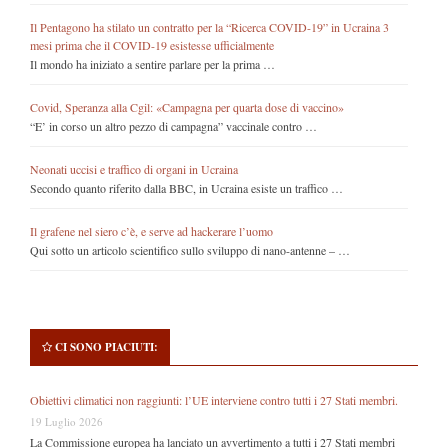
Il Pentagono ha stilato un contratto per la “Ricerca COVID-19” in Ucraina 3
mesi prima che il COVID-19 esistesse ufficialmente
Il mondo ha iniziato a sentire parlare per la prima …
Covid, Speranza alla Cgil: «Campagna per quarta dose di vaccino»
“E’ in corso un altro pezzo di campagna” vaccinale contro …
Neonati uccisi e traffico di organi in Ucraina
Secondo quanto riferito dalla BBC, in Ucraina esiste un traffico …
Il grafene nel siero c’è, e serve ad hackerare l’uomo
Qui sotto un articolo scientifico sullo sviluppo di nano-antenne – …
CI SONO PIACIUTI:
Obiettivi climatici non raggiunti: l’UE interviene contro tutti i 27 Stati membri.
19 Luglio 2026
La Commissione europea ha lanciato un avvertimento a tutti i 27 Stati membri