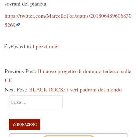
sovrani del pianeta.
https://twitter.com/MarcelloFoa/status/201806489606830
5269
Posted in
I pezzi miei
Previous Post:
Il nuovo progetto di dominio tedesco sulla
UE
Next Post:
BLACK ROCK: i veri padroni del mondo
Primary
Ricerca
Sidebar
per:
DONAZIONI