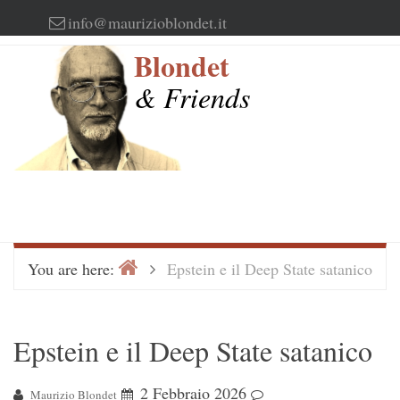
Skip
info@maurizioblondet.it
to
Blondet
content
& Friends
Home
>
You are here:
Epstein e il Deep State satanico
Epstein e il Deep State satanico
2 Febbraio 2026
Maurizio Blondet