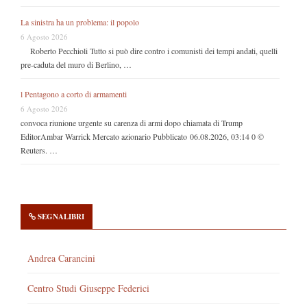
La sinistra ha un problema: il popolo
6 Agosto 2026
Roberto Pecchioli Tutto si può dire contro i comunisti dei tempi andati, quelli
pre-caduta del muro di Berlino, …
l Pentagono a corto di armamenti
6 Agosto 2026
convoca riunione urgente su carenza di armi dopo chiamata di Trump
EditorAmbar Warrick Mercato azionario Pubblicato 06.08.2026, 03:14 0 ©
Reuters. …
SEGNALIBRI
Andrea Carancini
Centro Studi Giuseppe Federici