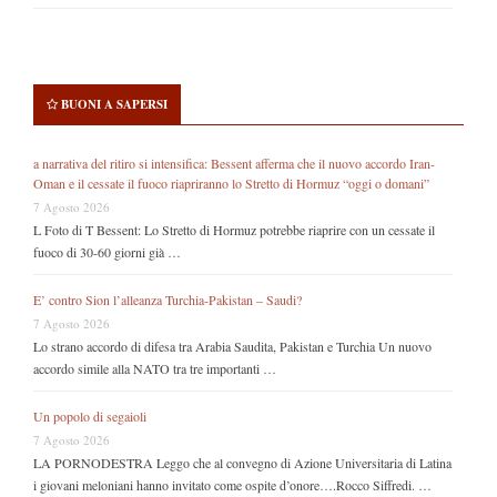
BUONI A SAPERSI
a narrativa del ritiro si intensifica: Bessent afferma che il nuovo accordo Iran-
Oman e il cessate il fuoco riapriranno lo Stretto di Hormuz “oggi o domani”
7 Agosto 2026
L Foto di T Bessent: Lo Stretto di Hormuz potrebbe riaprire con un cessate il
fuoco di 30-60 giorni già …
E’ contro Sion l’alleanza Turchia-Pakistan – Saudi?
7 Agosto 2026
Lo strano accordo di difesa tra Arabia Saudita, Pakistan e Turchia Un nuovo
accordo simile alla NATO tra tre importanti …
Un popolo di segaioli
7 Agosto 2026
LA PORNODESTRA Leggo che al convegno di Azione Universitaria di Latina
i giovani meloniani hanno invitato come ospite d’onore….Rocco Siffredi. …