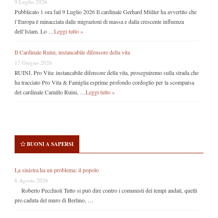
9 Luglio 2026
Pubblicato 1 ora fail 9 Luglio 2026 Il cardinale Gerhard Müller ha avvertito che
l’Europa è minacciata dalle migrazioni di massa e dalla crescente influenza
dell’Islam. Lo …
Leggi tutto »
Il Cardinale Ruini, instancabile difensore della vita
17 Giugno 2026
RUINI. Pro Vita: instancabile difensore della vita, proseguiremo sulla strada che
ha tracciato Pro Vita & Famiglia esprime profondo cordoglio per la scomparsa
del cardinale Camillo Ruini, …
Leggi tutto »
BUONI A SAPERSI
La sinistra ha un problema: il popolo
6 Agosto 2026
Roberto Pecchioli Tutto si può dire contro i comunisti dei tempi andati, quelli
pre-caduta del muro di Berlino, …