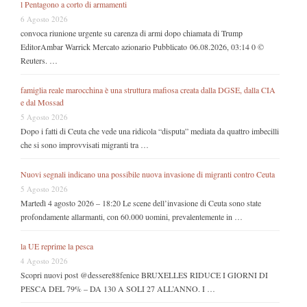
l Pentagono a corto di armamenti
6 Agosto 2026
convoca riunione urgente su carenza di armi dopo chiamata di Trump
EditorAmbar Warrick Mercato azionario Pubblicato 06.08.2026, 03:14 0 ©
Reuters. …
famiglia reale marocchina è una struttura mafiosa creata dalla DGSE, dalla CIA
e dal Mossad
5 Agosto 2026
Dopo i fatti di Ceuta che vede una ridicola “disputa” mediata da quattro imbecilli
che si sono improvvisati migranti tra …
Nuovi segnali indicano una possibile nuova invasione di migranti contro Ceuta
5 Agosto 2026
Martedì 4 agosto 2026 – 18:20 Le scene dell’invasione di Ceuta sono state
profondamente allarmanti, con 60.000 uomini, prevalentemente in …
la UE reprime la pesca
4 Agosto 2026
Scopri nuovi post @dessere88fenice BRUXELLES RIDUCE I GIORNI DI
PESCA DEL 79% – DA 130 A SOLI 27 ALL’ANNO. I …