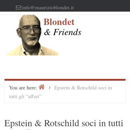
Skip
info@maurizioblondet.it
to
Blondet
content
& Friends
Home
>
You are here:
Epstein & Rotschild soci in
tutti gli “affari”
Epstein & Rotschild soci in tutti