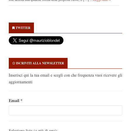
Secondary
Sidebar
TWITTER
ISCRIVITI ALLA NEWSLETTER
Inserisci qui la tua email e scegli con che frequenza vuoi ricevere gli
aggiornamenti
Email
*
Seleziona lista (o più di una):