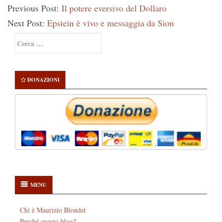
Previous Post:
Il potere eversivo del Dollaro
Next Post:
Epstein è vivo e messaggia da Sion
Primary
Ricerca
Sidebar
per:
DONAZIONI
MENU
Chi è Maurizio Blondet
Perché questo blog?