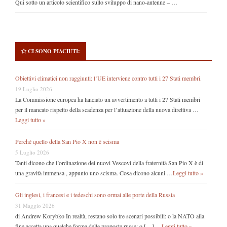
Qui sotto un articolo scientifico sullo sviluppo di nano-antenne – …
CI SONO PIACIUTI:
Obiettivi climatici non raggiunti: l’UE interviene contro tutti i 27 Stati membri.
19 Luglio 2026
La Commissione europea ha lanciato un avvertimento a tutti i 27 Stati membri
per il mancato rispetto della scadenza per l’attuazione della nuova direttiva …
Leggi tutto »
Perché quello della San Pio X non è scisma
5 Luglio 2026
Tanti dicono che l’ordinazione dei nuovi Vescovi della fraternità San Pio X è di
una gravità immensa , appunto uno scisma. Cosa dicono alcuni …
Leggi tutto »
Gli inglesi, i francesi e i tedeschi sono ormai alle porte della Russia
31 Maggio 2026
di Andrew Korybko In realtà, restano solo tre scenari possibili: o la NATO alla
fine accetta una qualche forma delle proposte russe; o […] …
Leggi tutto »