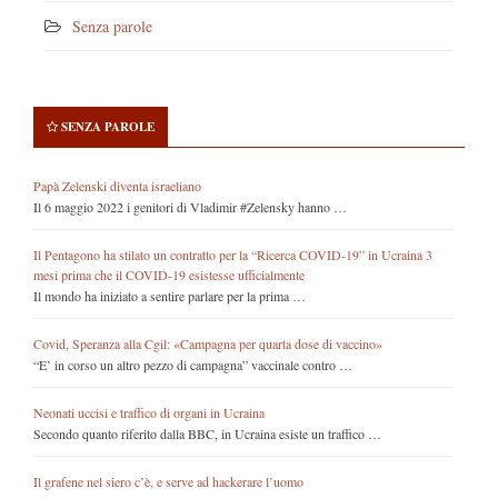
Senza parole
SENZA PAROLE
Papà Zelenski diventa israeliano
Il 6 maggio 2022 i genitori di Vladimir #Zelensky hanno …
Il Pentagono ha stilato un contratto per la “Ricerca COVID-19” in Ucraina 3
mesi prima che il COVID-19 esistesse ufficialmente
Il mondo ha iniziato a sentire parlare per la prima …
Covid, Speranza alla Cgil: «Campagna per quarta dose di vaccino»
“E’ in corso un altro pezzo di campagna” vaccinale contro …
Neonati uccisi e traffico di organi in Ucraina
Secondo quanto riferito dalla BBC, in Ucraina esiste un traffico …
Il grafene nel siero c’è, e serve ad hackerare l’uomo