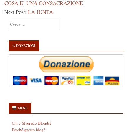
COSA E’ UNA CONSACRAZIONE
Next Post:
LA JUNTA
Primary
Ricerca
Sidebar
per:
DONAZIONI
MENU
Chi è Maurizio Blondet
Perché questo blog?