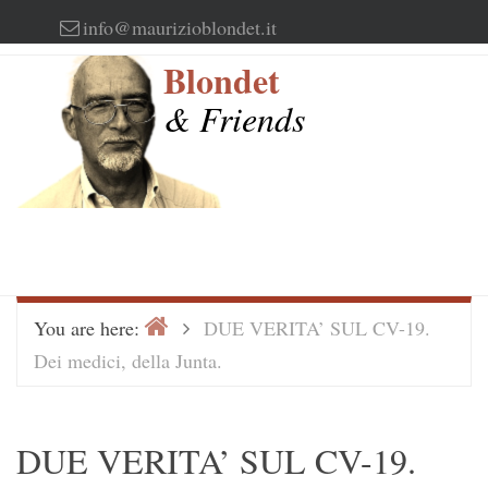
Skip
info@maurizioblondet.it
to
Blondet
content
& Friends
Home
>
You are here:
DUE VERITA’ SUL CV-19.
Dei medici, della Junta.
DUE VERITA’ SUL CV-19.