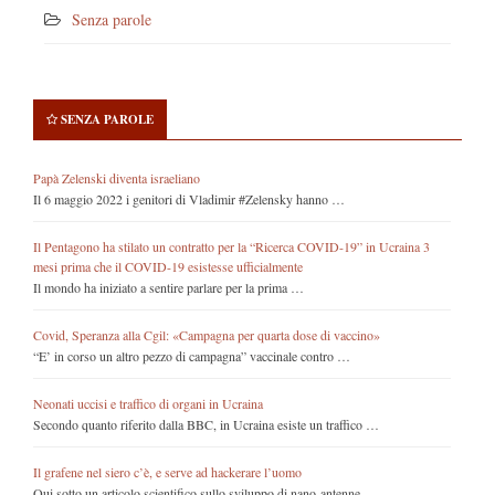
Senza parole
SENZA PAROLE
Papà Zelenski diventa israeliano
Il 6 maggio 2022 i genitori di Vladimir #Zelensky hanno …
Il Pentagono ha stilato un contratto per la “Ricerca COVID-19” in Ucraina 3
mesi prima che il COVID-19 esistesse ufficialmente
Il mondo ha iniziato a sentire parlare per la prima …
Covid, Speranza alla Cgil: «Campagna per quarta dose di vaccino»
“E’ in corso un altro pezzo di campagna” vaccinale contro …
Neonati uccisi e traffico di organi in Ucraina
Secondo quanto riferito dalla BBC, in Ucraina esiste un traffico …
Il grafene nel siero c’è, e serve ad hackerare l’uomo
Qui sotto un articolo scientifico sullo sviluppo di nano-antenne – …