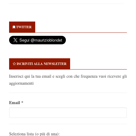
Secondary
Sidebar
TWITTER
ISCRIVITI ALLA NEWSLETTER
Inserisci qui la tua email e scegli con che frequenza vuoi ricevere gli
aggiornamenti
Email
*
Seleziona lista (o più di una):