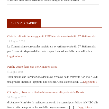
CI SONO PIACIUTI:
Obiettivi climatici non raggiunti: l’UE interviene contro tutti i 27 Stati membri.
19 Luglio 2026
La Commissione europea ha lanciato un avvertimento a tutti i 27 Stati membri
per il mancato rispetto della scadenza per l’attuazione della nuova direttiva …
Leggi tutto »
Perché quello della San Pio X non è scisma
5 Luglio 2026
Tanti dicono che l’ordinazione dei nuovi Vescovi della fraternità San Pio X è di
una gravità immensa , appunto uno scisma. Cosa dicono alcuni …
Leggi tutto »
Gli inglesi, i francesi e i tedeschi sono ormai alle porte della Russia
31 Maggio 2026
di Andrew Korybko In realtà, restano solo tre scenari possibili: o la NATO alla
fine accetta una qualche forma delle proposte russe; o […] …
Leggi tutto »