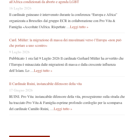
all’Africa condizionati da aborto e agenda LGBT
16 Luglio 2026
Il cardinale guineano è intervenuto durante la conferenza “Europa e Africa”
organizzata a Bruxelles dal gruppo ECR in collaborazione con Pro Vita &
Famiglia «Ascoltate l’Africa. Rispettate …
Leggi tutto »
Card. Müller: la migrazione di massa dei musulmani verso l’Europa «non può
che portare a uno scontro»
9 Luglio 2026
Pubblicato 1 ora fail 9 Luglio 2026 Il cardinale Gerhard Müller ha avvertito che
l’Europa è minacciata dalle migrazioni di massa e dalla crescente influenza
dell’Islam. Lo …
Leggi tutto »
Il Cardinale Ruini, instancabile difensore della vita
17 Giugno 2026
RUINI. Pro Vita: instancabile difensore della vita, proseguiremo sulla strada che
ha tracciato Pro Vita & Famiglia esprime profondo cordoglio per la scomparsa
del cardinale Camillo Ruini, …
Leggi tutto »