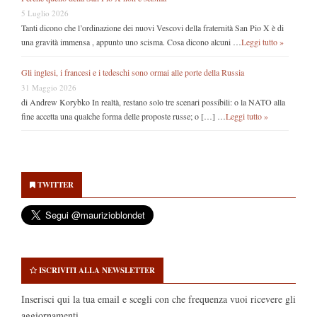
5 Luglio 2026
Tanti dicono che l’ordinazione dei nuovi Vescovi della fraternità San Pio X è di
una gravità immensa , appunto uno scisma. Cosa dicono alcuni …
Leggi tutto »
Gli inglesi, i francesi e i tedeschi sono ormai alle porte della Russia
31 Maggio 2026
di Andrew Korybko In realtà, restano solo tre scenari possibili: o la NATO alla
fine accetta una qualche forma delle proposte russe; o […] …
Leggi tutto »
Secondary
Sidebar
TWITTER
ISCRIVITI ALLA NEWSLETTER
Inserisci qui la tua email e scegli con che frequenza vuoi ricevere gli
aggiornamenti