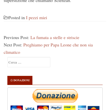
superstizione che chiamano Scienzah.
Posted in
I pezzi miei
Previous Post:
La fumata a stelle e striscie
Next Post:
Preghiamo per Papa Leone che non sia
climatico
Primary
Ricerca
Sidebar
per:
DONAZIONI