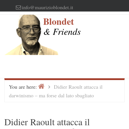
Skip
info@maurizioblondet.it
to
Blondet
content
& Friends
Home
>
You are here:
Didier Raoult attacca il
darwinismo – ma forse dal lato sbagliato
Didier Raoult attacca il