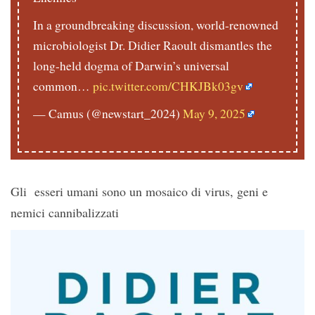
In a groundbreaking discussion, world-renowned
microbiologist Dr. Didier Raoult dismantles the
long-held dogma of Darwin’s universal
common…
pic.twitter.com/CHKJBk03gv
— Camus (@newstart_2024)
May 9, 2025
Gli esseri umani sono un mosaico di virus, geni e
nemici cannibalizzati