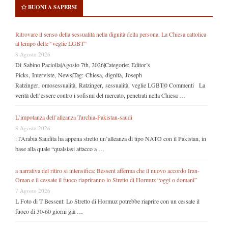
BUONI A SAPERSI
Ritrovare il senso della sessualità nella dignità della persona. La Chiesa cattolica
al tempo delle “veglie LGBT”
8 Agosto 2026
Di Sabino Paciolla|Agosto 7th, 2026|Categorie: Editor’s
Picks, Interviste, News|Tag: Chiesa, dignità, Joseph
Ratzinger, omosessualità, Ratzinger, sessualità, veglie LGBT|0 Commenti La
verità dell’essere contro i sofismi del mercato, penetrati nella Chiesa …
L’impotanza dell’alleanza Turchia-Pakistan-saudi
8 Agosto 2026
: l’Arabia Saudita ha appena stretto un’alleanza di tipo NATO con il Pakistan, in
base alla quale “qualsiasi attacco a …
a narrativa del ritiro si intensifica: Bessent afferma che il nuovo accordo Iran-
Oman e il cessate il fuoco riapriranno lo Stretto di Hormuz “oggi o domani”
7 Agosto 2026
L Foto di T Bessent: Lo Stretto di Hormuz potrebbe riaprire con un cessate il
fuoco di 30-60 giorni già …