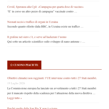
Covid, Speranza alla Cgil: «Campagna per quarta dose di vaccino»
“E’ in corso un altro pezzo di campagna” vaccinale contro …
Neonati uccisi e traffico di organi in Ucraina
Secondo quanto riferito dalla BBC, in Ucraina esiste un traffico …
Il grafene nel siero c’è, e serve ad hackerare l’uomo
Qui sotto un articolo scientifico sullo sviluppo di nano-antenne – …
CI SONO PIACIUTI:
Obiettivi climatici non raggiunti: l’UE interviene contro tutti i 27 Stati membri.
19 Luglio 2026
La Commissione europea ha lanciato un avvertimento a tutti i 27 Stati membri
per il mancato rispetto della scadenza per l’attuazione della nuova direttiva …
Leggi tutto »
Perché quello della San Pio X non è scisma