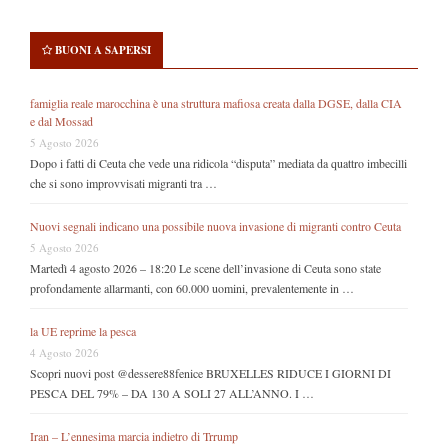
BUONI A SAPERSI
famiglia reale marocchina è una struttura mafiosa creata dalla DGSE, dalla CIA
e dal Mossad
5 Agosto 2026
Dopo i fatti di Ceuta che vede una ridicola “disputa” mediata da quattro imbecilli
che si sono improvvisati migranti tra …
Nuovi segnali indicano una possibile nuova invasione di migranti contro Ceuta
5 Agosto 2026
Martedì 4 agosto 2026 – 18:20 Le scene dell’invasione di Ceuta sono state
profondamente allarmanti, con 60.000 uomini, prevalentemente in …
la UE reprime la pesca
4 Agosto 2026
Scopri nuovi post @dessere88fenice BRUXELLES RIDUCE I GIORNI DI
PESCA DEL 79% – DA 130 A SOLI 27 ALL’ANNO. I …
Iran – L’ennesima marcia indietro di Trrump