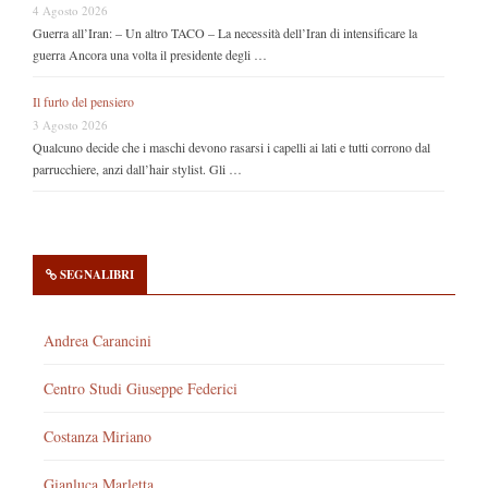
4 Agosto 2026
Guerra all’Iran: – Un altro TACO – La necessità dell’Iran di intensificare la
guerra Ancora una volta il presidente degli …
Il furto del pensiero
3 Agosto 2026
Qualcuno decide che i maschi devono rasarsi i capelli ai lati e tutti corrono dal
parrucchiere, anzi dall’hair stylist. Gli …
SEGNALIBRI
Andrea Carancini
Centro Studi Giuseppe Federici
Costanza Miriano
Gianluca Marletta