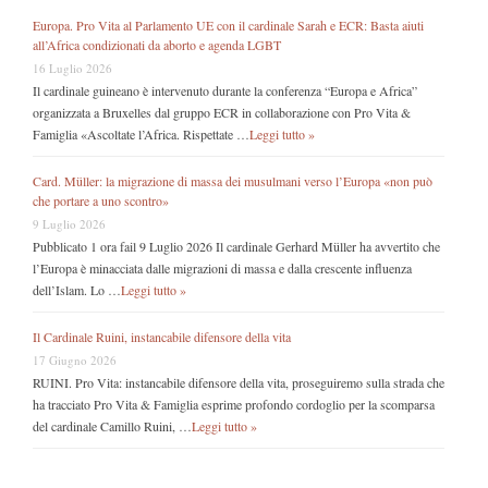
Europa. Pro Vita al Parlamento UE con il cardinale Sarah e ECR: Basta aiuti
all’Africa condizionati da aborto e agenda LGBT
16 Luglio 2026
Il cardinale guineano è intervenuto durante la conferenza “Europa e Africa”
organizzata a Bruxelles dal gruppo ECR in collaborazione con Pro Vita &
Famiglia «Ascoltate l’Africa. Rispettate …
Leggi tutto »
Card. Müller: la migrazione di massa dei musulmani verso l’Europa «non può
che portare a uno scontro»
9 Luglio 2026
Pubblicato 1 ora fail 9 Luglio 2026 Il cardinale Gerhard Müller ha avvertito che
l’Europa è minacciata dalle migrazioni di massa e dalla crescente influenza
dell’Islam. Lo …
Leggi tutto »
Il Cardinale Ruini, instancabile difensore della vita
17 Giugno 2026
RUINI. Pro Vita: instancabile difensore della vita, proseguiremo sulla strada che
ha tracciato Pro Vita & Famiglia esprime profondo cordoglio per la scomparsa
del cardinale Camillo Ruini, …
Leggi tutto »