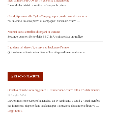
mesi prima che il COVID-19 esistesse ufficialmente
Il mondo ha iniziato a sentire parlare per la prima …
Covid, Speranza alla Cgil: «Campagna per quarta dose di vaccino»
“E’ in corso un altro pezzo di campagna” vaccinale contro …
Neonati uccisi e traffico di organi in Ucraina
Secondo quanto riferito dalla BBC, in Ucraina esiste un traffico …
Il grafene nel siero c’è, e serve ad hackerare l’uomo
Qui sotto un articolo scientifico sullo sviluppo di nano-antenne – …
CI SONO PIACIUTI:
Obiettivi climatici non raggiunti: l’UE interviene contro tutti i 27 Stati membri.
19 Luglio 2026
La Commissione europea ha lanciato un avvertimento a tutti i 27 Stati membri
per il mancato rispetto della scadenza per l’attuazione della nuova direttiva …
Leggi tutto »