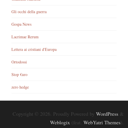
Gli occhi della guerra
Gospa News
Lacrimae Rerum
Lettera ai cristiani d'Europa
Ortodossi
Stop €uro
zero hedge
Copyright © 2026. Proudly Powered by
WordPress
&
Weblogix
(feat.
WebYatri Themes
).