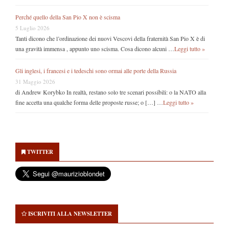
Perché quello della San Pio X non è scisma
5 Luglio 2026
Tanti dicono che l’ordinazione dei nuovi Vescovi della fraternità San Pio X è di
una gravità immensa , appunto uno scisma. Cosa dicono alcuni …
Leggi tutto »
Gli inglesi, i francesi e i tedeschi sono ormai alle porte della Russia
31 Maggio 2026
di Andrew Korybko In realtà, restano solo tre scenari possibili: o la NATO alla
fine accetta una qualche forma delle proposte russe; o […] …
Leggi tutto »
Secondary
Sidebar
TWITTER
ISCRIVITI ALLA NEWSLETTER