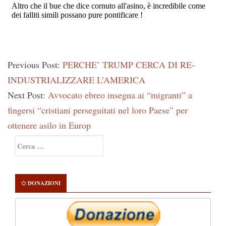
Previous Post:
PERCHE’ TRUMP CERCA DI RE-
INDUSTRIALIZZARE L’AMERICA
Next Post:
Avvocato ebreo insegna ai “migranti” a
fingersi “cristiani perseguitati nel loro Paese” per
ottenere asilo in Europ
Primary
Ricerca
Sidebar
per:
DONAZIONI