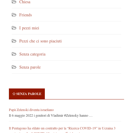
Chiesa
Friends
I pezzi miei
Pezzi che ci sono piaciuti
Senza categoria
Senza parole
SENZA PAROLE
Papà Zelenski diventa israeliano
Il 6 maggio 2022 i genitori di Vladimir #Zelensky hanno …
Il Pentagono ha stilato un contratto per la “Ricerca COVID-19” in Ucraina 3