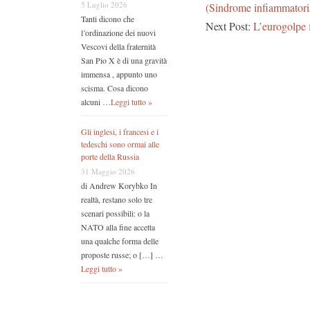
5 Luglio 2026
(Sindrome infiammatoria
Tanti dicono che
Next Post:
L’eurogolpe f
l’ordinazione dei nuovi
Vescovi della fraternità
San Pio X è di una gravità
immensa , appunto uno
scisma. Cosa dicono
alcuni …
Leggi tutto »
Gli inglesi, i francesi e i
tedeschi sono ormai alle
porte della Russia
31 Maggio 2026
di Andrew Korybko In
realtà, restano solo tre
scenari possibili: o la
NATO alla fine accetta
una qualche forma delle
proposte russe; o […] …
Leggi tutto »