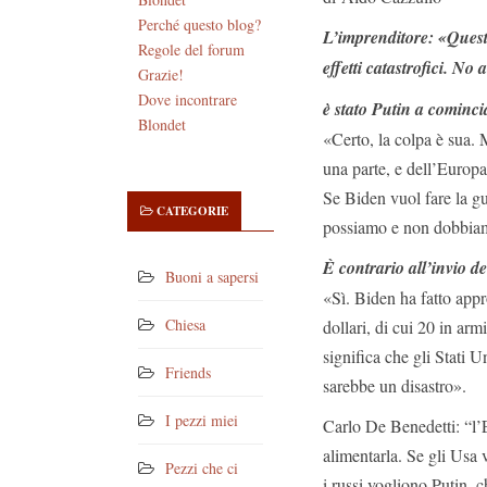
Perché questo blog?
L’imprenditore: «Quest
Regole del forum
effetti catastrofici. No
Grazie!
Dove incontrare
è stato Putin a cominci
Blondet
«Certo, la colpa è sua. 
una parte, e dell’Europa 
Se Biden vuol fare la gu
CATEGORIE
possiamo e non dobbiam
È contrario all’invio d
Buoni a sapersi
«Sì. Biden ha fatto appr
Chiesa
dollari, di cui 20 in ar
significa che gli Stati 
Friends
sarebbe un disastro».
I pezzi miei
Carlo De Benedetti: “l’
alimentarla. Se gli Usa 
Pezzi che ci
i russi vogliono Putin,