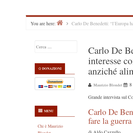
Home
>
You are here:
Carlo De Benedetti: “l’Europa ha 
Primary
Ricerca
Carlo De Be
Sidebar
per:
interesse c
anziché alim
DONAZIONI
8
Maurizio Blondet
Grande intervista sul Co
Carlo De Bene
MENU
fare la guerr
Chi è Maurizio
di Aldo Cazzullo
Blondet