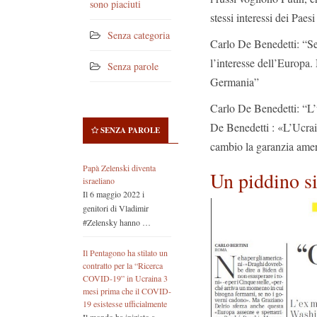
sono piaciuti
stessi interessi dei Paes
Senza categoria
Carlo De Benedetti: “Se 
l’interesse dell’Europa
Senza parole
Germania”
Carlo De Benedetti: “L
De Benedetti : «L’Ucrain
SENZA PAROLE
cambio la garanzia ameri
Papà Zelenski diventa
Un piddino si
israeliano
Il 6 maggio 2022 i
genitori di Vladimir
#Zelensky hanno …
Il Pentagono ha stilato un
contratto per la “Ricerca
COVID-19” in Ucraina 3
mesi prima che il COVID-
19 esistesse ufficialmente