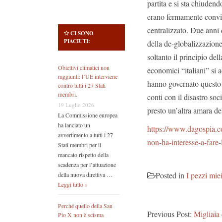
partita e si sta chiuden
erano fermamente convi
centralizzato. Due anni 
CI SONO
PIACIUTI:
della de-globalizzazione
soltanto il principio de
Obiettivi climatici non
economici “italiani” si 
raggiunti: l’UE interviene
hanno governato questo P
contro tutti i 27 Stati
membri.
conti con il disastro so
19 Luglio 2026
presto un’altra amara de
La Commissione europea
ha lanciato un
https://www.dagospia.co
avvertimento a tutti i 27
non-ha-interesse-a-fare
Stati membri per il
mancato rispetto della
scadenza per l’attuazione
Posted in
I pezzi mie
della nuova direttiva …
Leggi tutto »
Perché quello della San
Previous Post:
Migliaia
Pio X non è scisma