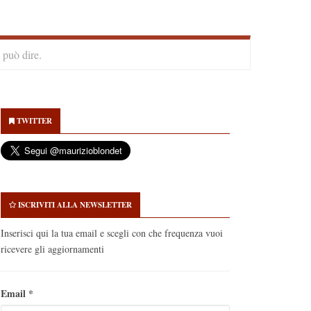
 può dire.
econdary
idebar
TWITTER
ISCRIVITI ALLA NEWSLETTER
Inserisci qui la tua email e scegli con che frequenza vuoi
ricevere gli aggiornamenti
Email
*