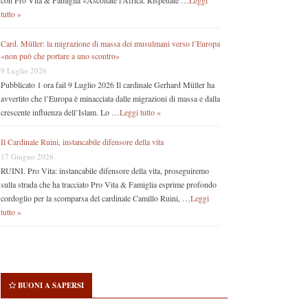
con Pro Vita & Famiglia «Ascoltate l’Africa. Rispettate …
Leggi
tutto »
Card. Müller: la migrazione di massa dei musulmani verso l’Europa
«non può che portare a uno scontro»
9 Luglio 2026
Pubblicato 1 ora fail 9 Luglio 2026 Il cardinale Gerhard Müller ha
avvertito che l’Europa è minacciata dalle migrazioni di massa e dalla
crescente influenza dell’Islam. Lo …
Leggi tutto »
Il Cardinale Ruini, instancabile difensore della vita
17 Giugno 2026
RUINI. Pro Vita: instancabile difensore della vita, proseguiremo
sulla strada che ha tracciato Pro Vita & Famiglia esprime profondo
cordoglio per la scomparsa del cardinale Camillo Ruini, …
Leggi
tutto »
BUONI A SAPERSI