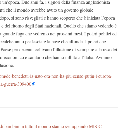
do un’epoca. Due anni fa, i signori della finanza anglosionista
nti che il mondo avrebbe avuto un governo globale
dopo, si sono risvegliati e hanno scoperto che è iniziata l’epoca
 e del ritorno degli Stati nazionali. Quello che stiamo vedendo è
lla grande fuga che vedremo nei prossimi mesi. I poteri politici ed
accalcheranno per lasciare la nave che affonda. I poteri che
aese per decenni coltivano l’illusione di scampare alla resa dei
cio-economico e sanitario che hanno inflitto all’Italia. Avranno
lusione.
m/de-benedetti-la-nato-ora-non-ha-piu-senso-putin-l-europa-
-la-guerra-309400
i
 di bambini in tutto il mondo stanno sviluppando MIS-C