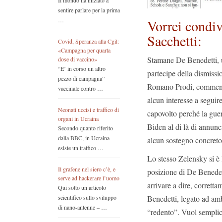
Il mondo ha iniziato a
sentire parlare per la prima
…
Vorrei condiv
Sacchetti:
Covid, Speranza alla Cgil:
«Campagna per quarta
Stamane De Benedetti, un
dose di vaccino»
“E’ in corso un altro
partecipe della dismissi
pezzo di campagna”
Romano Prodi, commenta
vaccinale contro …
alcun interesse a seguire
Neonati uccisi e traffico di
capovolto perché la guer
organi in Ucraina
Biden al di là di annunc
Secondo quanto riferito
dalla BBC, in Ucraina
alcun sostegno concreto 
esiste un traffico …
Lo stesso Zelensky si è 
Il grafene nel siero c’è, e
posizione di De Benedett
serve ad hackerare l’uomo
arrivare a dire, corret
Qui sotto un articolo
Benedetti, legato ad amb
scientifico sullo sviluppo
di nano-antenne – …
“redento”. Vuol semplic