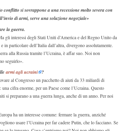
o conflitto si sovrappone a una recessione molto severa con
 all’invio di armi, serve una soluzione negoziale»
are la guerra.
Ma gli interessi degli Stati Uniti d’America e del Regno Unito da
e in particolare dell’Italia dall’altra, divergono assolutamente.
erra alla Russia tramite l’Ucraina, è affar suo. Noi non
o seguirlo».
elle
armi agli ucraini
?
ovare al Congresso un pacchetto di aiuti da 33 miliardi di
mi: una cifra enorme, per un Paese come l’Ucraina. Questo
Uniti si preparano a una guerra lunga, anche di un anno. Per noi
Europa ha un interesse comune: fermare la guerra, anziché
vogliono usare l’Ucraina per far cadere Putin, che lo facciano. Se
 che se lo tengano. Cosa c’entriamo noi? Noi non abbiamo gli