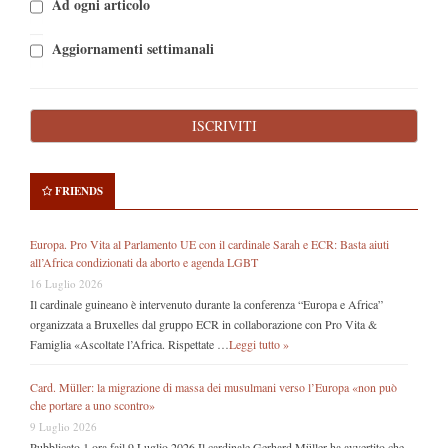
Ad ogni articolo
Aggiornamenti settimanali
FRIENDS
Europa. Pro Vita al Parlamento UE con il cardinale Sarah e ECR: Basta aiuti
all’Africa condizionati da aborto e agenda LGBT
16 Luglio 2026
Il cardinale guineano è intervenuto durante la conferenza “Europa e Africa”
organizzata a Bruxelles dal gruppo ECR in collaborazione con Pro Vita &
Famiglia «Ascoltate l’Africa. Rispettate …
Leggi tutto »
Card. Müller: la migrazione di massa dei musulmani verso l’Europa «non può
che portare a uno scontro»
9 Luglio 2026
Pubblicato 1 ora fail 9 Luglio 2026 Il cardinale Gerhard Müller ha avvertito che