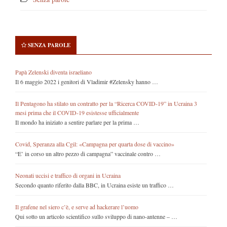
SENZA PAROLE
Papà Zelenski diventa israeliano
Il 6 maggio 2022 i genitori di Vladimir #Zelensky hanno …
Il Pentagono ha stilato un contratto per la “Ricerca COVID-19” in Ucraina 3
mesi prima che il COVID-19 esistesse ufficialmente
Il mondo ha iniziato a sentire parlare per la prima …
Covid, Speranza alla Cgil: «Campagna per quarta dose di vaccino»
“E’ in corso un altro pezzo di campagna” vaccinale contro …
Neonati uccisi e traffico di organi in Ucraina
Secondo quanto riferito dalla BBC, in Ucraina esiste un traffico …
Il grafene nel siero c’è, e serve ad hackerare l’uomo
Qui sotto un articolo scientifico sullo sviluppo di nano-antenne – …