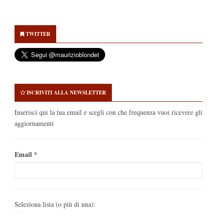
Secondary
Sidebar
TWITTER
ISCRIVITI ALLA NEWSLETTER
Inserisci qui la tua email e scegli con che frequenza vuoi ricevere gli
aggiornamenti
Email
*
Seleziona lista (o più di una):