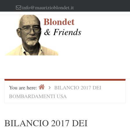
Skip
info@maurizioblondet.it
to
Blondet
content
& Friends
Home
>
You are here:
BILANCIO 2017 DEI
BOMBARDAMENTI USA
BILANCIO 2017 DEI