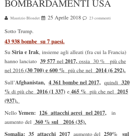
BOMBARDAMENTI USA
25 Aprile 2018
Maurizio Blondet
23 commenti
Sotto Trump.
43 938 bombe su 7 paesi.
Siria e Irak
Su
, insieme agli alleati (fra cui la Francia)
39 577
2017,
hanno lanciato
nel
ossia 30 % più che
(30 700) e 600 %
2014 (6 292).
nel
2016
più che nel
Afghanistan,
4 361 bombe nel 2017,
320
Sull’
quindi
%
2016 (1 337)
465 %
2015
di più che
e
più che nel
(937).
Yemen:
126 attacchi aerei nel 2017,
Nello
in
360 % sul 2016 (35).
aumento del
Somalia:
35 attacchi 2017
250% sul
aumento del