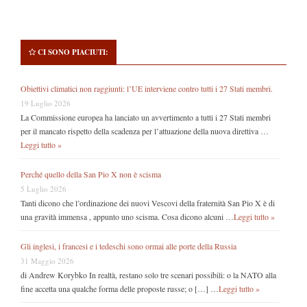
CI SONO PIACIUTI:
Obiettivi climatici non raggiunti: l’UE interviene contro tutti i 27 Stati membri.
19 Luglio 2026
La Commissione europea ha lanciato un avvertimento a tutti i 27 Stati membri
per il mancato rispetto della scadenza per l’attuazione della nuova direttiva …
Leggi tutto »
Perché quello della San Pio X non è scisma
5 Luglio 2026
Tanti dicono che l’ordinazione dei nuovi Vescovi della fraternità San Pio X è di
una gravità immensa , appunto uno scisma. Cosa dicono alcuni …
Leggi tutto »
Gli inglesi, i francesi e i tedeschi sono ormai alle porte della Russia
31 Maggio 2026
di Andrew Korybko In realtà, restano solo tre scenari possibili: o la NATO alla
fine accetta una qualche forma delle proposte russe; o […] …
Leggi tutto »