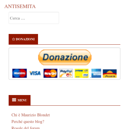
ANTISEMITA
Primary
Ricerca
Sidebar
per:
DONAZIONI
MENU
Chi è Maurizio Blondet
Perché questo blog?
Regole del forum