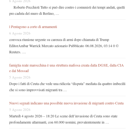
6 Agosto 2026
Roberto Pecchioli Tutto si può dire contro i comunisti dei tempi andati, quelli
pre-caduta del muro di Berlino, …
l Pentagono a corto di armamenti
6 Agosto 2026
convoca riunione urgente su carenza di armi dopo chiamata di Trump
EditorAmbar Warrick Mercato azionario Pubblicato 06.08.2026, 03:14 0 ©
Reuters. …
famiglia reale marocchina è una struttura mafiosa creata dalla DGSE, dalla CIA
e dal Mossad
5 Agosto 2026
Dopo i fatti di Ceuta che vede una ridicola “disputa” mediata da quattro imbecilli
che si sono improvvisati migranti tra …
Nuovi segnali indicano una possibile nuova invasione di migranti contro Ceuta
5 Agosto 2026
Martedì 4 agosto 2026 – 18:20 Le scene dell’invasione di Ceuta sono state
profondamente allarmanti, con 60.000 uomini, prevalentemente in …