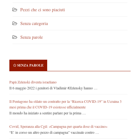
Pezzi che ci sono piaciuti
Senza categoria
Senza parole
SENZA PAROLE
Papà Zelenski diventa israeliano
Il 6 maggio 2022 i genitori di Vladimir #Zelensky hanno …
Il Pentagono ha stilato un contratto per la “Ricerca COVID-19” in Ucraina 3
mesi prima che il COVID-19 esistesse ufficialmente
Il mondo ha iniziato a sentire parlare per la prima …
Covid, Speranza alla Cgil: «Campagna per quarta dose di vaccino»
“E’ in corso un altro pezzo di campagna” vaccinale contro …