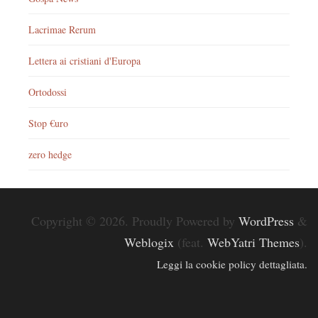
Lacrimae Rerum
Lettera ai cristiani d'Europa
Ortodossi
Stop €uro
zero hedge
Copyright © 2026. Proudly Powered by
WordPress
&
Weblogix
(feat.
WebYatri Themes
).
Leggi la cookie policy dettagliata.