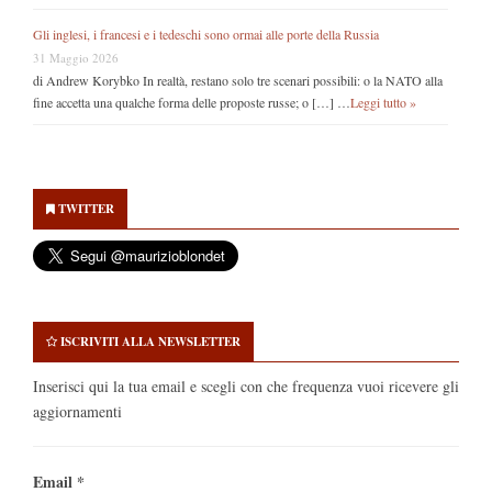
Gli inglesi, i francesi e i tedeschi sono ormai alle porte della Russia
31 Maggio 2026
di Andrew Korybko In realtà, restano solo tre scenari possibili: o la NATO alla
fine accetta una qualche forma delle proposte russe; o […] …
Leggi tutto »
Secondary
Sidebar
TWITTER
ISCRIVITI ALLA NEWSLETTER
Inserisci qui la tua email e scegli con che frequenza vuoi ricevere gli
aggiornamenti
Email
*