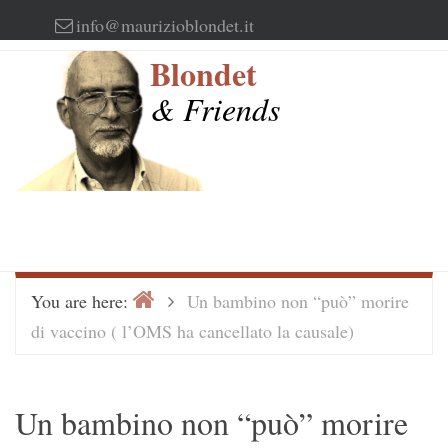
Skip
info@maurizioblondet.it
to
Blondet
content
& Friends
Home
>
You are here:
Un bambino non “può” morire
di vaccino ( l’OMS ha cancellato la causale)
Un bambino non “può” morire