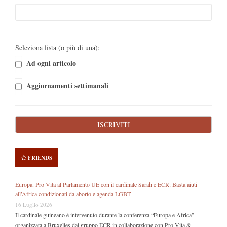
Seleziona lista (o più di una):
Ad ogni articolo
Aggiornamenti settimanali
FRIENDS
Europa. Pro Vita al Parlamento UE con il cardinale Sarah e ECR: Basta aiuti
all’Africa condizionati da aborto e agenda LGBT
16 Luglio 2026
Il cardinale guineano è intervenuto durante la conferenza “Europa e Africa”
organizzata a Bruxelles dal gruppo ECR in collaborazione con Pro Vita &