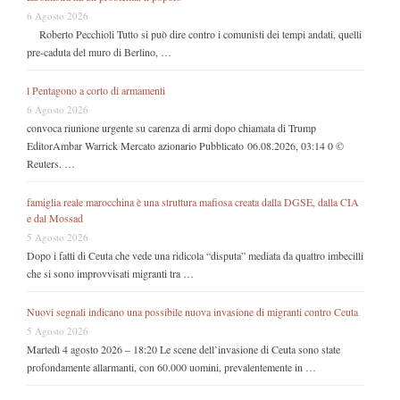
6 Agosto 2026
Roberto Pecchioli Tutto si può dire contro i comunisti dei tempi andati, quelli
pre-caduta del muro di Berlino, …
l Pentagono a corto di armamenti
6 Agosto 2026
convoca riunione urgente su carenza di armi dopo chiamata di Trump
EditorAmbar Warrick Mercato azionario Pubblicato 06.08.2026, 03:14 0 ©
Reuters. …
famiglia reale marocchina è una struttura mafiosa creata dalla DGSE, dalla CIA
e dal Mossad
5 Agosto 2026
Dopo i fatti di Ceuta che vede una ridicola “disputa” mediata da quattro imbecilli
che si sono improvvisati migranti tra …
Nuovi segnali indicano una possibile nuova invasione di migranti contro Ceuta
5 Agosto 2026
Martedì 4 agosto 2026 – 18:20 Le scene dell’invasione di Ceuta sono state
profondamente allarmanti, con 60.000 uomini, prevalentemente in …