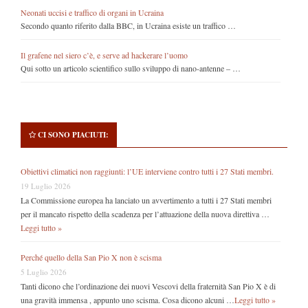
Neonati uccisi e traffico di organi in Ucraina
Secondo quanto riferito dalla BBC, in Ucraina esiste un traffico …
Il grafene nel siero c’è, e serve ad hackerare l’uomo
Qui sotto un articolo scientifico sullo sviluppo di nano-antenne – …
CI SONO PIACIUTI:
Obiettivi climatici non raggiunti: l’UE interviene contro tutti i 27 Stati membri.
19 Luglio 2026
La Commissione europea ha lanciato un avvertimento a tutti i 27 Stati membri
per il mancato rispetto della scadenza per l’attuazione della nuova direttiva …
Leggi tutto »
Perché quello della San Pio X non è scisma
5 Luglio 2026
Tanti dicono che l’ordinazione dei nuovi Vescovi della fraternità San Pio X è di
una gravità immensa , appunto uno scisma. Cosa dicono alcuni …
Leggi tutto »