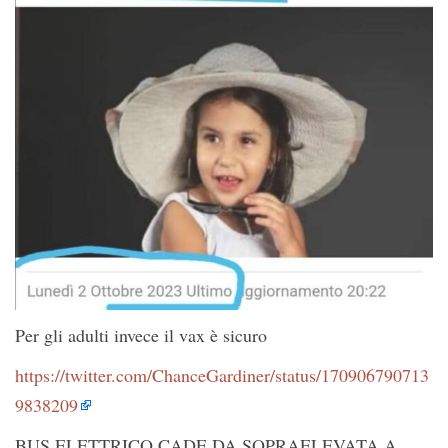
Per gli adulti invece il vax è sicuro
https://twitter.com/ChanceGardiner/status/170906790713
9838209
BUS ELETTRICO CADE DA SOPRAELEVATA A