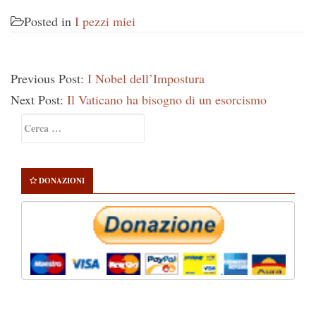
Posted in
I pezzi miei
Previous Post:
I Nobel dell’Impostura
Next Post:
Il Vaticano ha bisogno di un esorcismo
Primary
Ricerca
Sidebar
per:
DONAZIONI