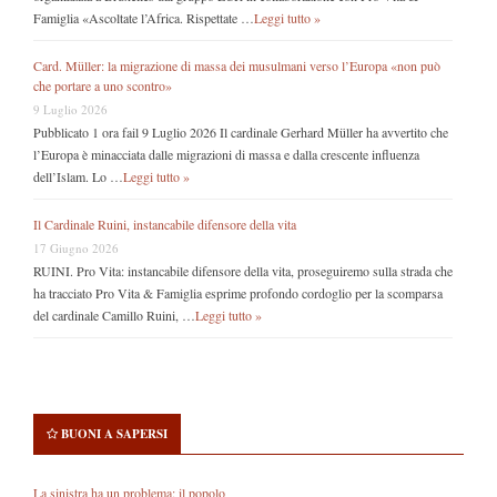
Famiglia «Ascoltate l’Africa. Rispettate …
Leggi tutto »
Card. Müller: la migrazione di massa dei musulmani verso l’Europa «non può
che portare a uno scontro»
9 Luglio 2026
Pubblicato 1 ora fail 9 Luglio 2026 Il cardinale Gerhard Müller ha avvertito che
l’Europa è minacciata dalle migrazioni di massa e dalla crescente influenza
dell’Islam. Lo …
Leggi tutto »
Il Cardinale Ruini, instancabile difensore della vita
17 Giugno 2026
RUINI. Pro Vita: instancabile difensore della vita, proseguiremo sulla strada che
ha tracciato Pro Vita & Famiglia esprime profondo cordoglio per la scomparsa
del cardinale Camillo Ruini, …
Leggi tutto »
BUONI A SAPERSI
La sinistra ha un problema: il popolo