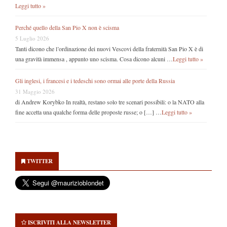
Leggi tutto »
Perché quello della San Pio X non è scisma
5 Luglio 2026
Tanti dicono che l’ordinazione dei nuovi Vescovi della fraternità San Pio X è di
una gravità immensa , appunto uno scisma. Cosa dicono alcuni …
Leggi tutto »
Gli inglesi, i francesi e i tedeschi sono ormai alle porte della Russia
31 Maggio 2026
di Andrew Korybko In realtà, restano solo tre scenari possibili: o la NATO alla
fine accetta una qualche forma delle proposte russe; o […] …
Leggi tutto »
Secondary
Sidebar
TWITTER
ISCRIVITI ALLA NEWSLETTER