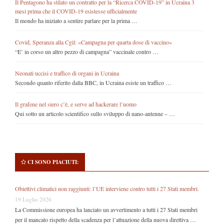
Il Pentagono ha stilato un contratto per la “Ricerca COVID-19” in Ucraina 3
mesi prima che il COVID-19 esistesse ufficialmente
Il mondo ha iniziato a sentire parlare per la prima …
Covid, Speranza alla Cgil: «Campagna per quarta dose di vaccino»
“E’ in corso un altro pezzo di campagna” vaccinale contro …
Neonati uccisi e traffico di organi in Ucraina
Secondo quanto riferito dalla BBC, in Ucraina esiste un traffico …
Il grafene nel siero c’è, e serve ad hackerare l’uomo
Qui sotto un articolo scientifico sullo sviluppo di nano-antenne – …
CI SONO PIACIUTI:
Obiettivi climatici non raggiunti: l’UE interviene contro tutti i 27 Stati membri.
19 Luglio 2026
La Commissione europea ha lanciato un avvertimento a tutti i 27 Stati membri
per il mancato rispetto della scadenza per l’attuazione della nuova direttiva …