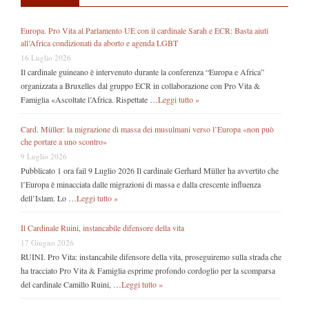
Europa. Pro Vita al Parlamento UE con il cardinale Sarah e ECR: Basta aiuti
all’Africa condizionati da aborto e agenda LGBT
16 Luglio 2026
Il cardinale guineano è intervenuto durante la conferenza “Europa e Africa”
organizzata a Bruxelles dal gruppo ECR in collaborazione con Pro Vita &
Famiglia «Ascoltate l’Africa. Rispettate …
Leggi tutto »
Card. Müller: la migrazione di massa dei musulmani verso l’Europa «non può
che portare a uno scontro»
9 Luglio 2026
Pubblicato 1 ora fail 9 Luglio 2026 Il cardinale Gerhard Müller ha avvertito che
l’Europa è minacciata dalle migrazioni di massa e dalla crescente influenza
dell’Islam. Lo …
Leggi tutto »
Il Cardinale Ruini, instancabile difensore della vita
17 Giugno 2026
RUINI. Pro Vita: instancabile difensore della vita, proseguiremo sulla strada che
ha tracciato Pro Vita & Famiglia esprime profondo cordoglio per la scomparsa
del cardinale Camillo Ruini, …
Leggi tutto »