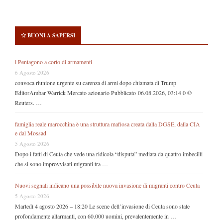
BUONI A SAPERSI
l Pentagono a corto di armamenti
6 Agosto 2026
convoca riunione urgente su carenza di armi dopo chiamata di Trump
EditorAmbar Warrick Mercato azionario Pubblicato 06.08.2026, 03:14 0 ©
Reuters. …
famiglia reale marocchina è una struttura mafiosa creata dalla DGSE, dalla CIA
e dal Mossad
5 Agosto 2026
Dopo i fatti di Ceuta che vede una ridicola “disputa” mediata da quattro imbecilli
che si sono improvvisati migranti tra …
Nuovi segnali indicano una possibile nuova invasione di migranti contro Ceuta
5 Agosto 2026
Martedì 4 agosto 2026 – 18:20 Le scene dell’invasione di Ceuta sono state
profondamente allarmanti, con 60.000 uomini, prevalentemente in …