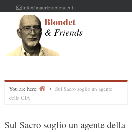
Skip
info@maurizioblondet.it
to
Blondet
content
& Friends
Home
>
You are here:
Sul Sacro soglio un agente
della CIA
Sul Sacro soglio un agente della