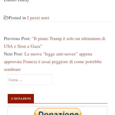
Posted in
I pezzi miei
Previous Post:
“Il piano Trump è solo un ultimatum di
USA e Sion a Gaza”
Next Post:
La nuova “legge anti-novax” appena
approvata Francia è assai peggiore di come potrebbe
sembrare
Primary
Ricerca
Sidebar
per:
DONAZIONI