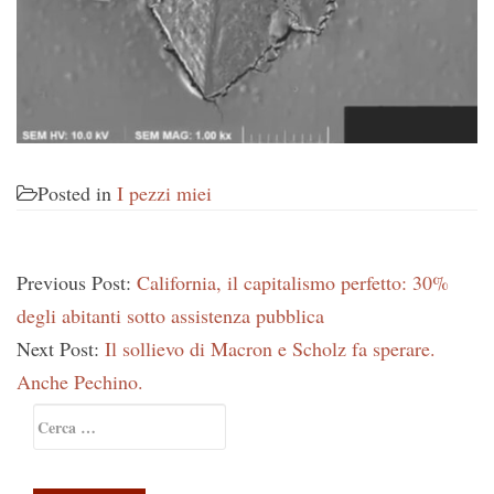
Posted in
I pezzi miei
Previous Post:
California, il capitalismo perfetto: 30%
degli abitanti sotto assistenza pubblica
Next Post:
Il sollievo di Macron e Scholz fa sperare.
Anche Pechino.
Primary
Ricerca
Sidebar
per: