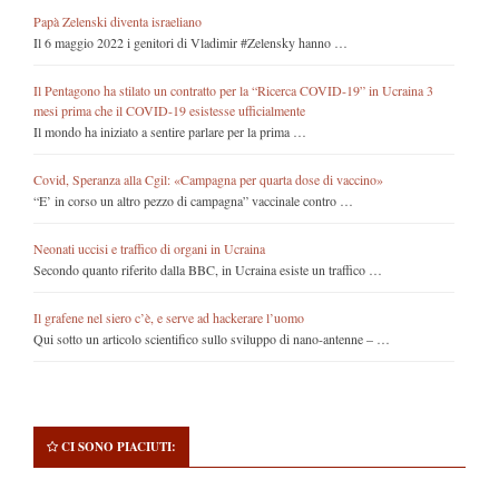
Papà Zelenski diventa israeliano
Il 6 maggio 2022 i genitori di Vladimir #Zelensky hanno …
Il Pentagono ha stilato un contratto per la “Ricerca COVID-19” in Ucraina 3
mesi prima che il COVID-19 esistesse ufficialmente
Il mondo ha iniziato a sentire parlare per la prima …
Covid, Speranza alla Cgil: «Campagna per quarta dose di vaccino»
“E’ in corso un altro pezzo di campagna” vaccinale contro …
Neonati uccisi e traffico di organi in Ucraina
Secondo quanto riferito dalla BBC, in Ucraina esiste un traffico …
Il grafene nel siero c’è, e serve ad hackerare l’uomo
Qui sotto un articolo scientifico sullo sviluppo di nano-antenne – …
CI SONO PIACIUTI: