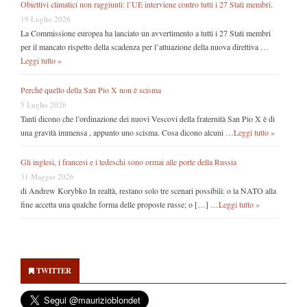
Obiettivi climatici non raggiunti: l’UE interviene contro tutti i 27 Stati membri.
19 Luglio 2026
La Commissione europea ha lanciato un avvertimento a tutti i 27 Stati membri
per il mancato rispetto della scadenza per l’attuazione della nuova direttiva …
Leggi tutto »
Perché quello della San Pio X non è scisma
5 Luglio 2026
Tanti dicono che l’ordinazione dei nuovi Vescovi della fraternità San Pio X è di
una gravità immensa , appunto uno scisma. Cosa dicono alcuni …
Leggi tutto »
Gli inglesi, i francesi e i tedeschi sono ormai alle porte della Russia
31 Maggio 2026
di Andrew Korybko In realtà, restano solo tre scenari possibili: o la NATO alla
fine accetta una qualche forma delle proposte russe; o […] …
Leggi tutto »
Secondary
Sidebar
TWITTER