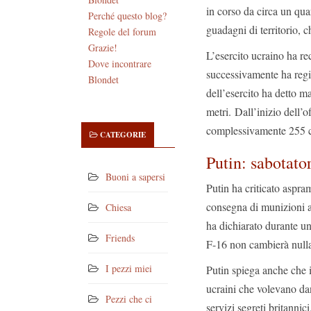
in corso da circa un qua
Perché questo blog?
guadagni di territorio, 
Regole del forum
Grazie!
L’esercito ucraino ha re
Dove incontrare
successivamente ha regis
Blondet
dell’esercito ha detto m
metri. Dall’inizio dell’o
complessivamente 255 ch
CATEGORIE
Putin: sabotato
Buoni a sapersi
Putin ha criticato aspra
consegna di munizioni a 
Chiesa
ha dichiarato durante u
Friends
F-16 non cambierà nulla,
I pezzi miei
Putin spiega anche che i 
ucraini che volevano dann
Pezzi che ci
servizi segreti britanni