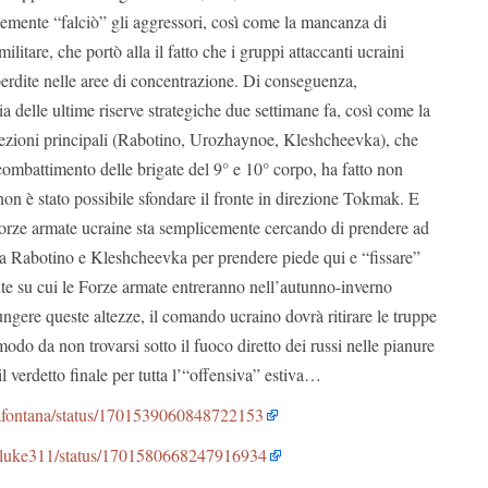
cemente “falciò” gli aggressori, così come la mancanza di
ilitare, che portò alla il fatto che i gruppi attaccanti ucraini
perdite nelle aree di concentrazione. Di conseguenza,
ia delle ultime riserve strategiche due settimane fa, così come la
rezioni principali (Rabotino, Urozhaynoe, Kleshcheevka), che
combattimento delle brigate del 9° e 10° corpo, ha fatto non
non è stato possibile sfondare il fronte in direzione Tokmak. E
orze armate ucraine sta semplicemente cercando di prendere ad
pra Rabotino e Kleshcheevka per prendere piede qui e “fissare”
nte su cui le Forze armate entreranno nell’autunno-inverno
gere queste altezze, il comando ucraino dovrà ritirare le truppe
modo da non trovarsi sotto il fuoco diretto dei russi nelle pianure
 il verdetto finale per tutta l’“offensiva” estiva…
xiafontana/status/1701539060848722153
kyluke311/status/1701580668247916934