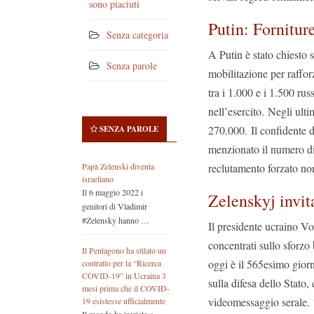
sono piaciuti
Putin: Forniture
Senza categoria
A Putin è stato chiesto 
Senza parole
mobilitazione per raffor
tra i 1.000 e i 1.500 rus
nell’esercito. Negli ulti
270.000. Il confidente 
SENZA PAROLE
menzionato il numero di
reclutamento forzato no
Papà Zelenski diventa
israeliano
Il 6 maggio 2022 i
Zelenskyj invit
genitori di Vladimir
#Zelensky hanno …
Il presidente ucraino V
concentrati sullo sforzo
Il Pentagono ha stilato un
oggi è il 565esimo gior
contratto per la “Ricerca
COVID-19” in Ucraina 3
sulla difesa dello Stato
mesi prima che il COVID-
videomessaggio serale. 
19 esistesse ufficialmente