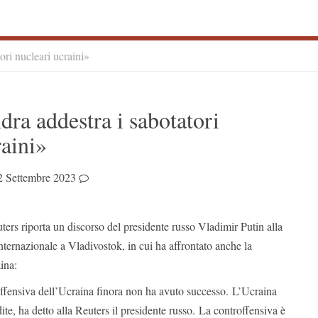
ori nucleari ucraini»
S
dra addestra i sabotatori
S
raini»
2 Settembre 2023
ers riporta un discorso del presidente russo Vladimir Putin alla
ternazionale a Vladivostok, in cui ha affrontato anche la
ina:
ffensiva dell’Ucraina finora non ha avuto successo. L’Ucraina
ite, ha detto alla Reuters il presidente russo. La controffensiva è