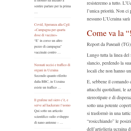
Il mondo ha iniziato a
resisteremo a tutto. L’Uc
sentire parlare per la prima
l’unica priorità. Non c
…
nessuno L’Ucraina sarà 
Covid, Speranza alla Cgil:
Come va la “
«Campagna per quarta
dose di vaccino»
“E’ in corso un altro
Report da Рамзай (TG)
pezzo di campagna”
vaccinale contro …
Lungo tutta la linea del
slancio, perdendo la sua
Neonati uccisi e traffico di
locali che non hanno u
organi in Ucraina
Secondo quanto riferito
E, sebbene il comando de
dalla BBC, in Ucraina
esiste un traffico …
attacchi quotidiani, le 
stereotipate e di dispera
Il grafene nel siero c’è, e
sotto una potente copertu
serve ad hackerare l’uomo
Qui sotto un articolo
si trasformò in una tatti
scientifico sullo sviluppo
“rosicchiando” le posizio
di nano-antenne – …
dell’artiglieria ucraina 