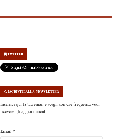
econdary
idebar
TWITTER
ISCRIVITI ALLA NEWSLETTER
Inserisci qui la tua email e scegli con che frequenza vuoi
ricevere gli aggiornamenti
Email
*