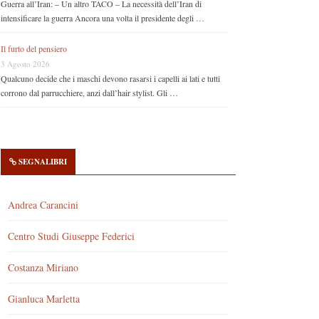
Guerra all’Iran: – Un altro TACO – La necessità dell’Iran di
intensificare la guerra Ancora una volta il presidente degli …
Il furto del pensiero
3 Agosto 2026
Qualcuno decide che i maschi devono rasarsi i capelli ai lati e tutti
corrono dal parrucchiere, anzi dall’hair stylist. Gli …
SEGNALIBRI
Andrea Carancini
Centro Studi Giuseppe Federici
Costanza Miriano
Gianluca Marletta