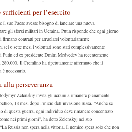
 sufficienti per l’esercito
se il suo Paese avesse bisogno di lanciare una nuova
zare gli sforzi militari in Ucraina. Putin risponde che ogni giorno
si firmano contratti per arruolarsi volontariamente
mi sei o sette mesi i volontari sono stati complessivamente
di Putin ed ex presidente Dmitri Medvedev ha recentemente
 280.000. Il Cremlino ha ripetutamente affermato che il
n è necessario.
a alla perseveranza
olodymyr Zelenskiy invita gli ucraini a rimanere pienamente
 bellico, 18 mesi dopo l’inizio dell’invasione russa. “Anche se
no di questa guerra, ogni individuo deve rimanere concentrato
, come nei primi giorni”, ha detto Zelenskyj nel suo
“La Russia non spera nella vittoria. Il nemico spera solo che non