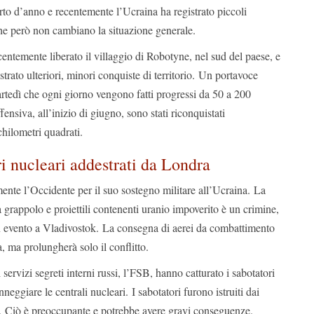
rto d’anno e recentemente l’Ucraina ha registrato piccoli
che però non cambiano la situazione generale.
centemente liberato il villaggio di Robotyne, nel sud del paese, e
trato ulteriori, minori conquiste di territorio. Un portavoce
artedì che ogni giorno vengono fatti progressi da 50 a 200
ffensiva, all’inizio di giugno, sono stati riconquistati
ilometri quadrati.
ri nucleari addestrati da Londra
mente l’Occidente per il suo sostegno militare all’Ucraina. La
grappolo e proiettili contenenti uranio impoverito è un crimine,
n evento a Vladivostok. La consegna di aerei da combattimento
 ma prolungherà solo il conflitto.
servizi segreti interni russi, l’FSB, hanno catturato i sabotatori
eggiare le centrali nucleari. I sabotatori furono istruiti dai
ci. Ciò è preoccupante e potrebbe avere gravi conseguenze.