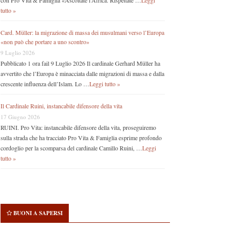
con Pro Vita & Famiglia «Ascoltate l’Africa. Rispettate …
Leggi
tutto »
Card. Müller: la migrazione di massa dei musulmani verso l’Europa
«non può che portare a uno scontro»
9 Luglio 2026
Pubblicato 1 ora fail 9 Luglio 2026 Il cardinale Gerhard Müller ha
avvertito che l’Europa è minacciata dalle migrazioni di massa e dalla
crescente influenza dell’Islam. Lo …
Leggi tutto »
Il Cardinale Ruini, instancabile difensore della vita
17 Giugno 2026
RUINI. Pro Vita: instancabile difensore della vita, proseguiremo
sulla strada che ha tracciato Pro Vita & Famiglia esprime profondo
cordoglio per la scomparsa del cardinale Camillo Ruini, …
Leggi
tutto »
BUONI A SAPERSI