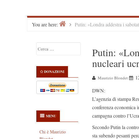
Home
>
You are here:
Putin: «Londra addestra i sabotat
Primary
Ricerca
Putin: «Lon
Sidebar
per:
nucleari uc
DONAZIONI
1
Maurizio Blondet
DWN:
L’agenzia di stampa Reut
conferenza economica in
campagna contro l’Ucra
MENU
Secondo Putin la contro
Chi è Maurizio
sta subendo pesanti perd
Blondet