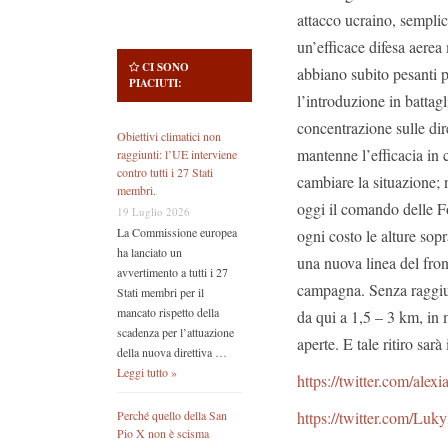
attacco ucraino, sempli
un’efficace difesa aerea m
CI SONO
abbiano subito pesanti 
PIACIUTI:
l’introduzione in battagl
concentrazione sulle di
Obiettivi climatici non
mantenne l’efficacia in 
raggiunti: l’UE interviene
contro tutti i 27 Stati
cambiare la situazione; 
membri.
oggi il comando delle F
19 Luglio 2026
La Commissione europea
ogni costo le alture so
ha lanciato un
una nuova linea del fro
avvertimento a tutti i 27
campagna. Senza raggiun
Stati membri per il
mancato rispetto della
da qui a 1,5 – 3 km, in 
scadenza per l’attuazione
aperte. E tale ritiro sarà
della nuova direttiva …
Leggi tutto »
https://twitter.com/ale
https://twitter.com/Lu
Perché quello della San
Pio X non è scisma