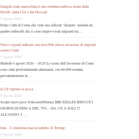
famiglia reale marocchina è una struttura mafiosa creata dalla
DGSE, dalla CIA e dal Mossad
5 Agosto 2026
Dopo i fatti di Ceuta che vede una ridicola “disputa” mediata da
quattro imbecilli che si sono improvvisati migranti tra …
Nuovi segnali indicano una possibile nuova invasione di migranti
contro Ceuta
5 Agosto 2026
Martedì 4 agosto 2026 – 18:20 Le scene dell’invasione di Ceuta
sono state profondamente allarmanti, con 60.000 uomini,
prevalentemente in …
la UE reprime la pesca
4 Agosto 2026
Scopri nuovi post @dessere88fenice BRUXELLES RIDUCE I
GIORNI DI PESCA DEL 79% – DA 130 A SOLI 27
ALL’ANNO. I …
Iran – L’ennesima marcia indietro di Trrump
4 Agosto 2026