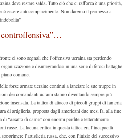
raina deve restare salda. Tutto ciò che ci rafforza è una priorità,
i può essere autocompiacimento. Non daremo il permesso a
indebolita”
!controffensiva”…
 fronte ci sono segnali che l’offensiva ucraina sta perdendo
 organizzazione e disintegrandosi in una serie di feroci battaglie
n piano comune.
lle forze armate ucraine continui a lanciare le sue truppe in
azioni dei comandanti ucraini stanno diventando sempre più
zione insensata. La tattica di attacco di piccoli gruppi di fanteria
ra di artiglieria, proposta dagli americani due mesi fa, alla fine
ca di “assalto di carne” con enormi perdite e letteralmente
ni russe. La lacuna critica in questa tattica era l’incapacità
di sopprimere l’artiglieria russa, che, con l’inizio del successivo