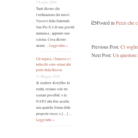
5 Luglio 2026
Tanti dicono che
l’ordinazione dei nuovi
Vescovi della fraternità
Posted in
Pezzi che c
San Pio X è di una gravità
immensa , appunto uno
scisma. Cosa dicono
alcuni …
Leggi tutto »
Previous Post:
Ci voglio
Next Post:
Un questore
Gli inglesi, i francesi e i
tedeschi sono ormai alle
porte della Russia
31 Maggio 2026
di Andrew Korybko In
realtà, restano solo tre
scenari possibili: o la
NATO alla fine accetta
una qualche forma delle
proposte russe; o […] …
Leggi tutto »