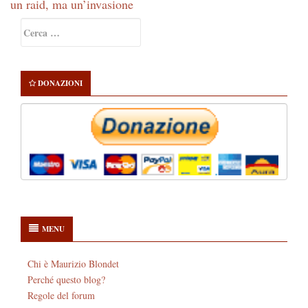
un raid, ma un’invasione
Primary
Ricerca
Sidebar
per:
DONAZIONI
MENU
Chi è Maurizio Blondet
Perché questo blog?
Regole del forum