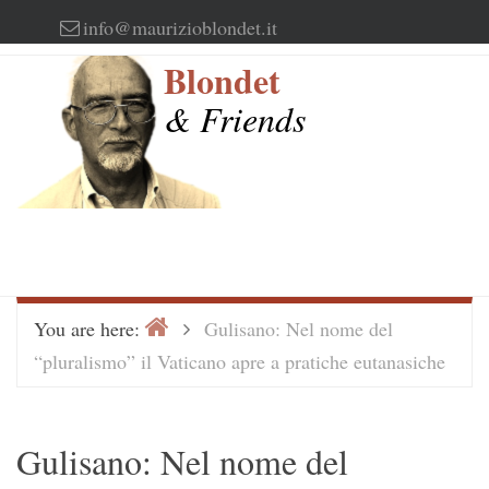
Skip
info@maurizioblondet.it
to
Blondet
content
& Friends
Home
>
You are here:
Gulisano: Nel nome del
“pluralismo” il Vaticano apre a pratiche eutanasiche
Gulisano: Nel nome del