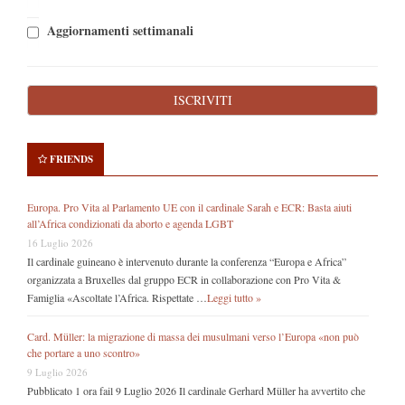
Aggiornamenti settimanali
FRIENDS
Europa. Pro Vita al Parlamento UE con il cardinale Sarah e ECR: Basta aiuti
all’Africa condizionati da aborto e agenda LGBT
16 Luglio 2026
Il cardinale guineano è intervenuto durante la conferenza “Europa e Africa”
organizzata a Bruxelles dal gruppo ECR in collaborazione con Pro Vita &
Famiglia «Ascoltate l’Africa. Rispettate …
Leggi tutto »
Card. Müller: la migrazione di massa dei musulmani verso l’Europa «non può
che portare a uno scontro»
9 Luglio 2026
Pubblicato 1 ora fail 9 Luglio 2026 Il cardinale Gerhard Müller ha avvertito che