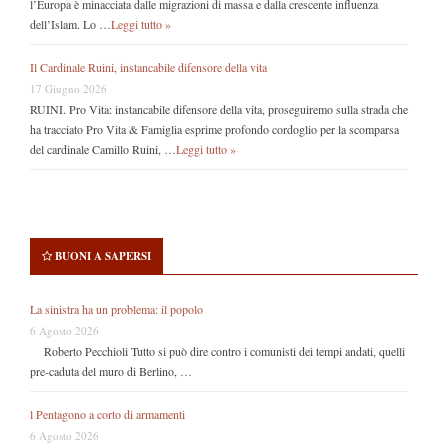
l’Europa è minacciata dalle migrazioni di massa e dalla crescente influenza
dell’Islam. Lo …
Leggi tutto »
Il Cardinale Ruini, instancabile difensore della vita
17 Giugno 2026
RUINI. Pro Vita: instancabile difensore della vita, proseguiremo sulla strada che
ha tracciato Pro Vita & Famiglia esprime profondo cordoglio per la scomparsa
del cardinale Camillo Ruini, …
Leggi tutto »
BUONI A SAPERSI
La sinistra ha un problema: il popolo
6 Agosto 2026
Roberto Pecchioli Tutto si può dire contro i comunisti dei tempi andati, quelli
pre-caduta del muro di Berlino, …
l Pentagono a corto di armamenti
6 Agosto 2026