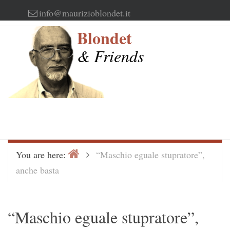
Skip
info@maurizioblondet.it
to
Blondet
content
& Friends
Home
>
You are here:
“Maschio eguale stupratore”,
anche basta
“Maschio eguale stupratore”,