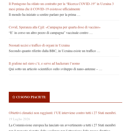
Il Pentagono ha stilato un contratto per la “Ricerca COVID-19” in Ucraina 3
mesi prima che il COVID-19 esistesse ufficialmente
Il mondo ha iniziato a sentire parlare per la prima …
Covid, Speranza alla Cgil: «Campagna per quarta dose di vaccino»
“E’ in corso un altro pezzo di campagna” vaccinale contro …
Neonati uccisi e traffico di organi in Ucraina
Secondo quanto riferito dalla BBC, in Ucraina esiste un traffico …
Il grafene nel siero c’è, e serve ad hackerare l’uomo
Qui sotto un articolo scientifico sullo sviluppo di nano-antenne – …
CI SONO PIACIUTI:
Obiettivi climatici non raggiunti: l’UE interviene contro tutti i 27 Stati membri.
19 Luglio 2026
La Commissione europea ha lanciato un avvertimento a tutti i 27 Stati membri
per il mancato rispetto della scadenza per l’attuazione della nuova direttiva …