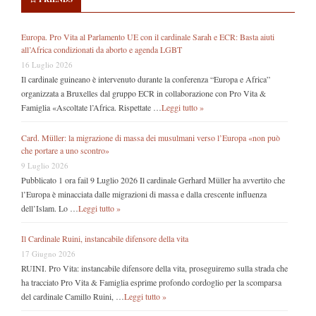
Europa. Pro Vita al Parlamento UE con il cardinale Sarah e ECR: Basta aiuti
all’Africa condizionati da aborto e agenda LGBT
16 Luglio 2026
Il cardinale guineano è intervenuto durante la conferenza “Europa e Africa”
organizzata a Bruxelles dal gruppo ECR in collaborazione con Pro Vita &
Famiglia «Ascoltate l’Africa. Rispettate …
Leggi tutto »
Card. Müller: la migrazione di massa dei musulmani verso l’Europa «non può
che portare a uno scontro»
9 Luglio 2026
Pubblicato 1 ora fail 9 Luglio 2026 Il cardinale Gerhard Müller ha avvertito che
l’Europa è minacciata dalle migrazioni di massa e dalla crescente influenza
dell’Islam. Lo …
Leggi tutto »
Il Cardinale Ruini, instancabile difensore della vita
17 Giugno 2026
RUINI. Pro Vita: instancabile difensore della vita, proseguiremo sulla strada che
ha tracciato Pro Vita & Famiglia esprime profondo cordoglio per la scomparsa
del cardinale Camillo Ruini, …
Leggi tutto »