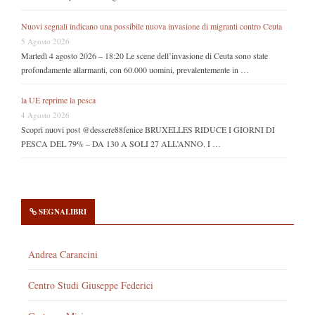
Nuovi segnali indicano una possibile nuova invasione di migranti contro Ceuta
5 Agosto 2026
Martedì 4 agosto 2026 – 18:20 Le scene dell’invasione di Ceuta sono state
profondamente allarmanti, con 60.000 uomini, prevalentemente in …
la UE reprime la pesca
4 Agosto 2026
Scopri nuovi post @dessere88fenice BRUXELLES RIDUCE I GIORNI DI
PESCA DEL 79% – DA 130 A SOLI 27 ALL’ANNO. I …
SEGNALIBRI
Andrea Carancini
Centro Studi Giuseppe Federici