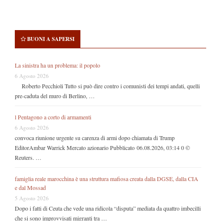
BUONI A SAPERSI
La sinistra ha un problema: il popolo
6 Agosto 2026
Roberto Pecchioli Tutto si può dire contro i comunisti dei tempi andati, quelli
pre-caduta del muro di Berlino, …
l Pentagono a corto di armamenti
6 Agosto 2026
convoca riunione urgente su carenza di armi dopo chiamata di Trump
EditorAmbar Warrick Mercato azionario Pubblicato 06.08.2026, 03:14 0 ©
Reuters. …
famiglia reale marocchina è una struttura mafiosa creata dalla DGSE, dalla CIA
e dal Mossad
5 Agosto 2026
Dopo i fatti di Ceuta che vede una ridicola “disputa” mediata da quattro imbecilli
che si sono improvvisati migranti tra …