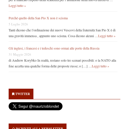
Leggi tutto »
Perché quello della San Pio X non è scisma
5 Luglio 2026
Tanti dicono che l’ordinazione dei nuovi Vescovi della fraternità San Pio X è di
una gravità immensa , appunto uno scisma. Cosa dicono alcuni …
Leggi tutto »
Gli inglesi, i francesi e i tedeschi sono ormai alle porte della Russia
31 Maggio 2026
di Andrew Korybko In realtà, restano solo tre scenari possibili: o la NATO alla
fine accetta una qualche forma delle proposte russe; o […] …
Leggi tutto »
Secondary
Sidebar
TWITTER
ISCRIVITI ALLA NEWSLETTER