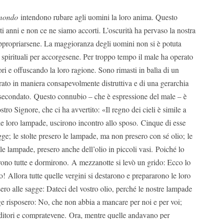
 mondo
intendono rubare agli uomini la loro anima. Questo
i anni e non ce ne siamo accorti. L’oscurità ha pervaso la nostra
 appropriarsene. La maggioranza degli uomini non si è potuta
 spirituali per accorgesene. Per troppo tempo il male ha operato
ori e offuscando la loro ragione. Sono rimasti in balìa di un
rato in maniera consapevolmente distruttiva e di una gerarchia
assecondato. Questo connubio – che è espressione del male – è
stro Signore, che ci ha avvertito: «Il regno dei cieli è simile a
 le loro lampade, uscirono incontro allo sposo. Cinque di esse
gge; le stolte presero le lampade, ma non presero con sé olio; le
le lampade, presero anche dell’olio in piccoli vasi. Poiché lo
rono tutte e dormirono. A mezzanotte si levò un grido: Ecco lo
o! Allora tutte quelle vergini si destarono e prepararono le loro
sero alle sagge: Dateci del vostro olio, perché le nostre lampade
e risposero: No, che non abbia a mancare per noi e per voi;
nditori e compratevene. Ora, mentre quelle andavano per