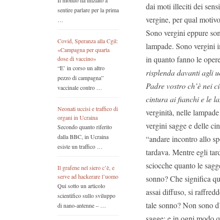
Il mondo ha iniziato a
dai moti illeciti dei se
sentire parlare per la prima
vergine, per qual motivo
…
Sono vergini eppure son
Covid, Speranza alla Cgil:
lampade. Sono vergini in
«Campagna per quarta
in quanto fanno le opere
dose di vaccino»
“E’ in corso un altro
risplenda davanti agli 
pezzo di campagna”
Padre vostro ch’è nei ci
vaccinale contro …
cintura ai fianchi e le 
Neonati uccisi e traffico di
verginità, nelle lampad
organi in Ucraina
vergini sagge e delle ci
Secondo quanto riferito
dalla BBC, in Ucraina
“andare incontro allo sp
esiste un traffico …
tardava. Mentre egli ta
sciocche quanto le sag
Il grafene nel siero c’è, e
serve ad hackerare l’uomo
sonno? Che significa que
Qui sotto un articolo
assai diffuso, si raffre
scientifico sullo sviluppo
tale sonno? Non sono d’a
di nano-antenne – …
sagge; e in ogni modo q