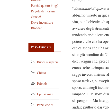
Perché questo blog?
I
dominatori di questo
Regole del forum
abbiamo vissuto in quest
Grazie!
vita, con l’obiettivo di
Dove incontrare
avvalere degli strumenti
Blondet
rendendo aridi i loro cu
potere civile che ha ope
ecclesiastica che l’ha 
CATEGORIE
stato già sconfitto da No
dieci vergini che, prese
Buoni a sapersi
erano stolte e cinque sa
Chiesa
sagge invece, insieme al
sposo tardava, si assopi
Friends
sposo, andategli incontr
lampade. E le stolte dis
I pezzi miei
si spengono. Ma le sagg
Pezzi che ci
andate piuttosto dai ve