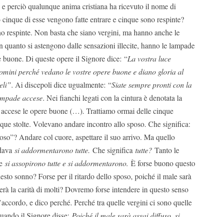
nsi e perciò qualunque anima cristiana ha ricevuto il nome di
 cinque di esse vengono fatte entrare e cinque sono respinte?
o respinte. Non basta che siano vergini, ma hanno anche le
 quanto si astengono dalle sensazioni illecite, hanno le lampade
 buone. Di queste opere il Signore dice: “
La vostra luce
uomini perché vedano le vostre opere buone e diano gloria al
eli”
. Ai discepoli dice ugualmente: “
Siate sempre pronti con la
lampade accese
. Nei fianchi legati con la cintura è denotata la
e accese le opere buone (…). Trattiamo ormai delle cinque
nque stolte. Volevano andare incontro allo sposo. Che significa:
oso”? Andare col cuore, aspettare il suo arrivo. Ma quello
rdava
si addormentarono tutte.
Che significa
tutte?
Tanto le
ge
si assopirono tutte e si addormentarono.
È forse buono questo
sto sonno? Forse per il ritardo dello sposo, poiché il male sarà
dderà la carità di molti? Dovremo forse intendere in questo senso
ccordo, e dico perché. Perché tra quelle vergini ci sono quelle
uando il Signore disse:
Poiché il male sarà assai diffuso, si