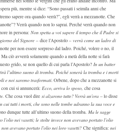
 immerse nel sonno le vergini che gli erano andate incontro. Ma
spera più, mentre si dice: “Sono passati i seimila anni che
remo sapere ora quando verrà?”, egli verrà a mezzanotte. Che
zanotte”? Verrà quando non lo saprai. Perché verrà quando non
gnore in persona:
Non spetta a voi sapere il tempo che il Padre si
 giorno del Signore
–
dice l’Apostolo –
verrà come un ladro di
notte per non essere sorpreso dal ladro. Poiché, volere o no, il
. Ma ciò avverrà solamente quando a metà della notte si farà
uesto grido, se non quello di cui parla l’Apostolo?
In un batter
tirà l’ultimo suono di tromba. Poiché sonerà la tromba e i morti
ili e noi saremo trasformati
. Orbene, dopo che a mezzanotte si
do con cui si annuncerà:
Ecco, arriva lo sposo,
che cosa
te.
Che cosa vuol dire
si alzarono tutte? Verrà un’ora
– lo disse
in cui tutti i morti, che sono nelle tombe udranno la sua voce e
rono dunque tutte all’ultimo suono della tromba.
Ma le sagge
 l’olio nei vasetti; le stolte invece non avevano portato l’olio
:
non avevano portato l’olio nei loro vasetti?
Che significa:
nei