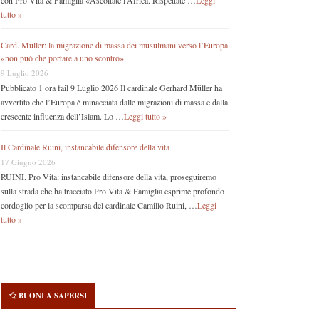
con Pro Vita & Famiglia «Ascoltate l’Africa. Rispettate …
Leggi
tutto »
Card. Müller: la migrazione di massa dei musulmani verso l’Europa
«non può che portare a uno scontro»
9 Luglio 2026
Pubblicato 1 ora fail 9 Luglio 2026 Il cardinale Gerhard Müller ha
avvertito che l’Europa è minacciata dalle migrazioni di massa e dalla
crescente influenza dell’Islam. Lo …
Leggi tutto »
Il Cardinale Ruini, instancabile difensore della vita
17 Giugno 2026
RUINI. Pro Vita: instancabile difensore della vita, proseguiremo
sulla strada che ha tracciato Pro Vita & Famiglia esprime profondo
cordoglio per la scomparsa del cardinale Camillo Ruini, …
Leggi
tutto »
BUONI A SAPERSI