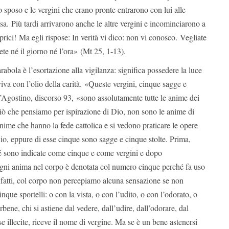
lo sposo e le vergini che erano pronte entrarono con lui alle
usa. Più tardi arrivarono anche le altre vergini e incominciarono a
prici! Ma egli rispose: In verità vi dico: non vi conosco. Vegliate
te né il giorno né l’ora» (Mt 25, 1-13).
abola è l’esortazione alla vigilanza: significa possedere la luce
viva con l’olio della carità. «Queste vergini, cinque sagge e
t’Agostino, discorso 93, «sono assolutamente tutte le anime dei
 ciò che pensiamo per ispirazione di Dio, non sono le anime di
anime che hanno la fede cattolica e si vedono praticare le opere
io, eppure di esse cinque sono sagge e cinque stolte. Prima,
 sono indicate come cinque e come vergini e dopo
Ogni anima nel corpo è denotata col numero cinque perché fa uso
infatti, col corpo non percepiamo alcuna sensazione se non
inque sportelli: o con la vista, o con l’udito, o con l’odorato, o
Orbene, chi si astiene dal vedere, dall’udire, dall’odorare, dal
e illecite, riceve il nome di vergine. Ma se è un bene astenersi