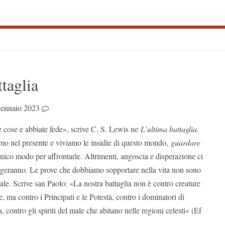
S
ttaglia
S
ennaio 2023
e cose e abbiate fede», scrive C. S. Lewis ne
L’ultima battaglia
.
iamo nel presente e viviamo le insidie di questo mondo,
guardare
nico modo per affrontarle. Altrimenti, angoscia e disperazione ci
olgeranno. Le prove che dobbiamo sopportare nella vita non sono
le. Scrive san Paolo: «La nostra battaglia non è contro creature
e, ma contro i Principati e le Potestà, contro i dominatori di
 contro gli spiriti del male che abitano nelle regioni celesti» (Ef