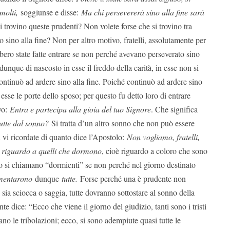
 molti,
soggiunse e disse:
Ma chi persevererà sino alla fine sarà
i trovino queste prudenti? Non volete forse che si trovino tra
 sino alla fine? Non per altro motivo, fratelli, assolutamente per
bero state fatte entrare se non perché avevano perseverato sino
dunque di nascosto in esse il freddo della carità, in esse non si
continuò ad ardere sino alla fine. Poiché continuò ad ardere sino
r esse le porte dello sposo; per questo fu detto loro di entrare
vo:
Entra e partecipa alla gioia del tuo Signore
. Che significa
utte dal sonno?
Si tratta d’un altro sonno che non può essere
 vi ricordate di quanto dice l’Apostolo:
Non vogliamo, fratelli,
a riguardo a quelli che dormono
, cioè riguardo a coloro che sono
o si chiamano “dormienti” se non perché nel giorno destinato
rmentarono
dunque
tutte.
Forse perché una è prudente non
ia sciocca o saggia, tutte dovranno sottostare al sonno della
te dice: “Ecco che viene il giorno del giudizio, tanti sono i tristi
cano le tribolazioni; ecco, si sono adempiute quasi tutte le