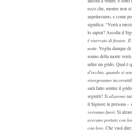
ancora a venire, e sono
ecco che, mentre non si 
aspettavamo, e come pot
significa: “Verrà a mez
lo saprai? Ascolta il Si
è riservato di fissare
.
Il
notte
. Veglia dunque di 
sonno della morte verrà
udire un grido. Qual è q
d’occhio, quando si sen
risorgeranno incorruttib
sarà fatto sentire il gri
seguirà?
Si alzarono tut
il Signore in persona –
verranno fuori
. Si alza
avevano portato con loro
con loro
. Che vuol dire