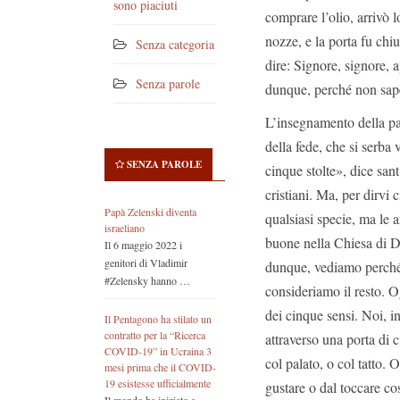
sono piaciuti
comprare l’olio, arrivò 
nozze, e la porta fu chi
Senza categoria
dire: Signore, signore, a
Senza parole
dunque, perché non sape
L’insegnamento della par
della fede, che si serba 
SENZA PAROLE
cinque stolte», dice san
cristiani. Ma, per dirvi
Papà Zelenski diventa
qualsiasi specie, ma le 
israeliano
buone nella Chiesa di D
Il 6 maggio 2022 i
genitori di Vladimir
dunque, vediamo perché
#Zelensky hanno …
consideriamo il resto. 
dei cinque sensi. Noi, 
Il Pentagono ha stilato un
contratto per la “Ricerca
attraverso una porta di c
COVID-19” in Ucraina 3
col palato, o col tatto. 
mesi prima che il COVID-
19 esistesse ufficialmente
gustare o dal toccare cos