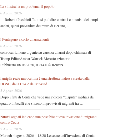
La sinistra ha un problema: il popolo
6 Agosto 2026
Roberto Pecchioli Tutto si può dire contro i comunisti dei tempi
andati, quelli pre-caduta del muro di Berlino, …
l Pentagono a corto di armamenti
6 Agosto 2026
convoca riunione urgente su carenza di armi dopo chiamata di
Trump EditorAmbar Warrick Mercato azionario
Pubblicato 06.08.2026, 03:14 0 © Reuters. …
famiglia reale marocchina è una struttura mafiosa creata dalla
DGSE, dalla CIA e dal Mossad
5 Agosto 2026
Dopo i fatti di Ceuta che vede una ridicola “disputa” mediata da
quattro imbecilli che si sono improvvisati migranti tra …
Nuovi segnali indicano una possibile nuova invasione di migranti
contro Ceuta
5 Agosto 2026
Martedì 4 agosto 2026 – 18:20 Le scene dell’invasione di Ceuta