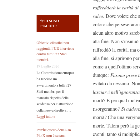
raffredderà la carità di
salvo
. Dove volete che s
CI SONO
coloro che perseverarono
PIACIUTI:
alcun altro motivo sareb
alla fine. Non s’insinuò 
Obiettivi climatici non
raggiunti: l’UE interviene
raffreddò la carità, ma 
contro tutti i 27 Stati
alla fine, si aprirono pe
membri.
come a quell’ottimo ser
19 Luglio 2026
La Commissione europea
dunque:
Furono prese t
ha lanciato un
evitato da nessuno. Non
avvertimento a tutti i 27
lasciarvi nell’ignoranz
Stati membri per il
mancato rispetto della
morti? E per qual motiv
scadenza per l’attuazione
risorgeranno?
Si addo
della nuova direttiva …
morrà? Che una vergine s
Leggi tutto »
morte. Talora però la gen
Perché quello della San
eventi, tanto si moltipli
Pio X non è scisma