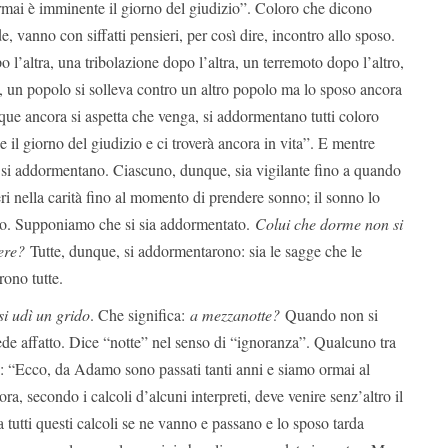
ormai è imminente il giorno del giudizio”. Coloro che dicono
e, vanno con siffatti pensieri, per così dire, incontro allo sposo.
l’altra, una tribolazione dopo l’altra, un terremoto dopo l’altro,
a, un popolo si solleva contro un altro popolo ma lo sposo ancora
e ancora si aspetta che venga, si addormentano tutti coloro
 il giorno del giudizio e ci troverà ancora in vita”. E mentre
si addormentano. Ciascuno, dunque, sia vigilante fino a quando
eri nella carità fino al momento di prendere sonno; il sonno lo
poso. Supponiamo che si sia addormentato.
Colui che dorme non si
ere?
Tutte, dunque, si addormentarono: sia le sagge che le
rono tutte.
si udì un grido
. Che significa:
a mezzanotte?
Quando non si
de affatto. Dice “notte” nel senso di “ignoranza”. Qualcuno tra
o: “Ecco, da Adamo sono passati tanti anni e siamo ormai al
ora, secondo i calcoli d’alcuni interpreti, deve venire senz’altro il
 tutti questi calcoli se ne vanno e passano e lo sposo tarda