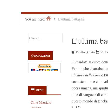
Home
>
You are here:
L’ultima battaglia
Primary
Ricerca
L’ultima ba
Sidebar
per:
29 G
Danilo Quinto
DONAZIONI
«Guardate al cuore dell
Per noi che ci arrabatt
al cuore delle cose
è l’u
sovrasteranno e ci trav
opera umana, ma spiritua
MENU
fatte di sangue e di carn
questo mondo di tenebra,
Chi è Maurizio
6, 12).
Blondet