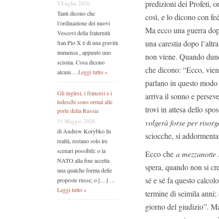
predizioni dei Profeti, 
5 Luglio 2026
Tanti dicono che
così, e lo dicono con fed
l’ordinazione dei nuovi
Ma ecco una guerra dopo 
Vescovi della fraternità
una carestia dopo l’altr
San Pio X è di una gravità
immensa , appunto uno
non viene. Quando dunqu
scisma. Cosa dicono
che dicono: “Ecco, viene
alcuni …
Leggi tutto »
parlano in questo modo 
Gli inglesi, i francesi e i
arriva il sonno e persev
tedeschi sono ormai alle
trovi in attesa dello s
porte della Russia
volgerà forse per risorg
31 Maggio 2026
di Andrew Korybko In
sciocche, si addormenta
realtà, restano solo tre
scenari possibili: o la
Ecco che
a mezzanotte 
NATO alla fine accetta
spera, quando non si cre
una qualche forma delle
sé e sé fa questo calcol
proposte russe; o […] …
Leggi tutto »
termine di seimila anni; 
giorno del giudizio”. Ma