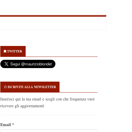
econdary
idebar
TWITTER
ISCRIVITI ALLA NEWSLETTER
Inserisci qui la tua email e scegli con che frequenza vuoi
ricevere gli aggiornamenti
Email
*