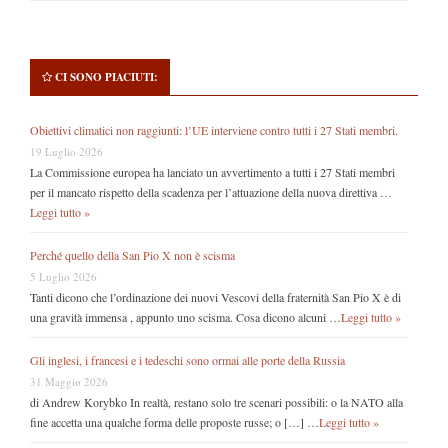
CI SONO PIACIUTI:
Obiettivi climatici non raggiunti: l’UE interviene contro tutti i 27 Stati membri.
19 Luglio 2026
La Commissione europea ha lanciato un avvertimento a tutti i 27 Stati membri
per il mancato rispetto della scadenza per l’attuazione della nuova direttiva …
Leggi tutto »
Perché quello della San Pio X non è scisma
5 Luglio 2026
Tanti dicono che l’ordinazione dei nuovi Vescovi della fraternità San Pio X è di
una gravità immensa , appunto uno scisma. Cosa dicono alcuni …
Leggi tutto »
Gli inglesi, i francesi e i tedeschi sono ormai alle porte della Russia
31 Maggio 2026
di Andrew Korybko In realtà, restano solo tre scenari possibili: o la NATO alla
fine accetta una qualche forma delle proposte russe; o […] …
Leggi tutto »