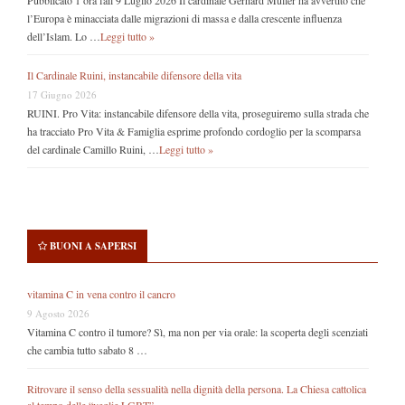
l’Europa è minacciata dalle migrazioni di massa e dalla crescente influenza
dell’Islam. Lo …
Leggi tutto »
Il Cardinale Ruini, instancabile difensore della vita
17 Giugno 2026
RUINI. Pro Vita: instancabile difensore della vita, proseguiremo sulla strada che
ha tracciato Pro Vita & Famiglia esprime profondo cordoglio per la scomparsa
del cardinale Camillo Ruini, …
Leggi tutto »
BUONI A SAPERSI
vitamina C in vena contro il cancro
9 Agosto 2026
Vitamina C contro il tumore? Sì, ma non per via orale: la scoperta degli scenziati
che cambia tutto sabato 8 …
Ritrovare il senso della sessualità nella dignità della persona. La Chiesa cattolica
al tempo delle “veglie LGBT”