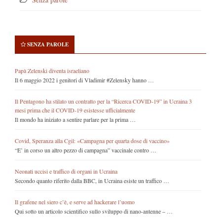
SENZA PAROLE
Papà Zelenski diventa israeliano
Il 6 maggio 2022 i genitori di Vladimir #Zelensky hanno …
Il Pentagono ha stilato un contratto per la “Ricerca COVID-19” in Ucraina 3
mesi prima che il COVID-19 esistesse ufficialmente
Il mondo ha iniziato a sentire parlare per la prima …
Covid, Speranza alla Cgil: «Campagna per quarta dose di vaccino»
“E’ in corso un altro pezzo di campagna” vaccinale contro …
Neonati uccisi e traffico di organi in Ucraina
Secondo quanto riferito dalla BBC, in Ucraina esiste un traffico …
Il grafene nel siero c’è, e serve ad hackerare l’uomo
Qui sotto un articolo scientifico sullo sviluppo di nano-antenne – …