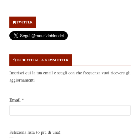
Secondary
Sidebar
TWITTER
ISCRIVITI ALLA NEWSLETTER
Inserisci qui la tua email e scegli con che frequenza vuoi ricevere gli
aggiornamenti
Email
*
Seleziona lista (o più di una):