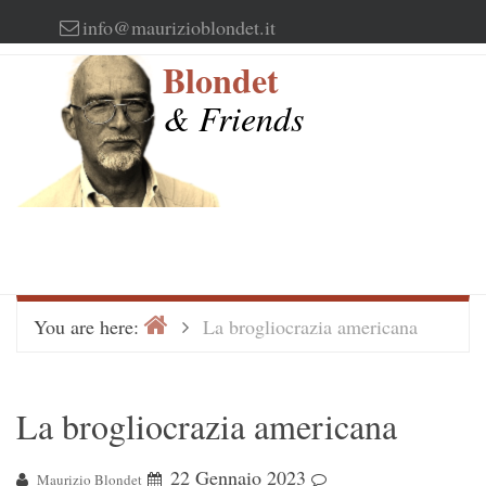
Skip
info@maurizioblondet.it
to
Blondet
content
& Friends
Home
>
You are here:
La brogliocrazia americana
La brogliocrazia americana
22 Gennaio 2023
Maurizio Blondet