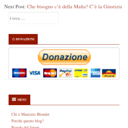
Next Post:
Che bisogno c’è della Mafia? C’è la Giustizia
Primary
Ricerca
Sidebar
per:
DONAZIONI
MENU
Chi è Maurizio Blondet
Perché questo blog?
Regole del forum