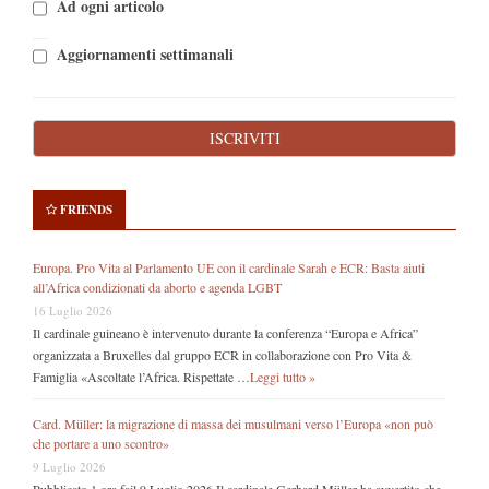
Ad ogni articolo
Aggiornamenti settimanali
FRIENDS
Europa. Pro Vita al Parlamento UE con il cardinale Sarah e ECR: Basta aiuti
all’Africa condizionati da aborto e agenda LGBT
16 Luglio 2026
Il cardinale guineano è intervenuto durante la conferenza “Europa e Africa”
organizzata a Bruxelles dal gruppo ECR in collaborazione con Pro Vita &
Famiglia «Ascoltate l’Africa. Rispettate …
Leggi tutto »
Card. Müller: la migrazione di massa dei musulmani verso l’Europa «non può
che portare a uno scontro»
9 Luglio 2026
Pubblicato 1 ora fail 9 Luglio 2026 Il cardinale Gerhard Müller ha avvertito che