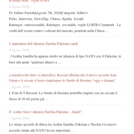
8 Agosto 2026
Di Sabino Paciolla|Agosto 7th, 2026|Categorie: Editor’s
Picks, Interviste, News|Tag: Chiesa, dignità, Joseph
Ratzinger, omosessualità, Ratzinger, sessualità, veglie LGBT|0 Commenti La
verità dell’essere contro i sofismi del mercato, penetrati nella Chiesa …
L’impotanza dell’alleanza Turchia-Pakistan-saudi
8 Agosto 2026
: l’Arabia Saudita ha appena stretto un’alleanza di tipo NATO con il Pakistan, in
base alla quale “qualsiasi attacco a …
a narrativa del ritiro si intensifica: Bessent afferma che il nuovo accordo Iran-
Oman e il cessate il fuoco riapriranno lo Stretto di Hormuz “oggi o domani”
7 Agosto 2026
L Foto di T Bessent: Lo Stretto di Hormuz potrebbe riaprire con un cessate il
fuoco di 30-60 giorni già …
E’ contro Sion l’alleanza Turchia-Pakistan – Saudi?
7 Agosto 2026
Lo strano accordo di difesa tra Arabia Saudita, Pakistan e Turchia Un nuovo
accordo simile alla NATO tra tre importanti …