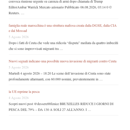
convoca riunione urgente su carenza di armi dopo chiamata di Trump
EditorAmbar Warrick Mercato azionario Pubblicato 06.08.2026, 03:14 0 ©
Reuters. …
famiglia reale marocchina è una struttura mafiosa creata dalla DGSE, dalla CIA
e dal Mossad
5 Agosto 2026
Dopo i fatti di Ceuta che vede una ridicola “disputa” mediata da quattro imbecilli
che si sono improvvisati migranti tra …
Nuovi segnali indicano una possibile nuova invasione di migranti contro Ceuta
5 Agosto 2026
Martedì 4 agosto 2026 – 18:20 Le scene dell’invasione di Ceuta sono state
profondamente allarmanti, con 60.000 uomini, prevalentemente in …
la UE reprime la pesca
4 Agosto 2026
Scopri nuovi post @dessere88fenice BRUXELLES RIDUCE I GIORNI DI
PESCA DEL 79% – DA 130 A SOLI 27 ALL’ANNO. I …