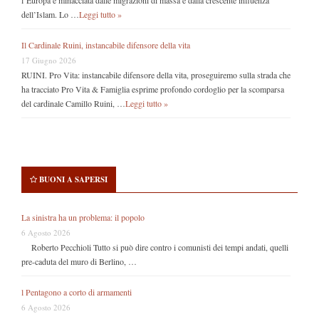
l’Europa è minacciata dalle migrazioni di massa e dalla crescente influenza
dell’Islam. Lo …
Leggi tutto »
Il Cardinale Ruini, instancabile difensore della vita
17 Giugno 2026
RUINI. Pro Vita: instancabile difensore della vita, proseguiremo sulla strada che
ha tracciato Pro Vita & Famiglia esprime profondo cordoglio per la scomparsa
del cardinale Camillo Ruini, …
Leggi tutto »
BUONI A SAPERSI
La sinistra ha un problema: il popolo
6 Agosto 2026
Roberto Pecchioli Tutto si può dire contro i comunisti dei tempi andati, quelli
pre-caduta del muro di Berlino, …
l Pentagono a corto di armamenti
6 Agosto 2026