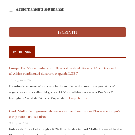
Aggiornamenti settimanali
FRIENDS
Europa. Pro Vita al Parlamento UE con il cardinale Sarah e ECR: Basta aiuti
all’Africa condizionati da aborto e agenda LGBT
16 Luglio 2026
Il cardinale guineano è intervenuto durante la conferenza “Europa e Africa”
organizzata a Bruxelles dal gruppo ECR in collaborazione con Pro Vita &
Famiglia «Ascoltate l’Africa. Rispettate …
Leggi tutto »
Card. Müller: la migrazione di massa dei musulmani verso l’Europa «non può
che portare a uno scontro»
9 Luglio 2026
Pubblicato 1 ora fail 9 Luglio 2026 Il cardinale Gerhard Müller ha avvertito che