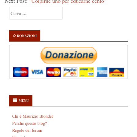
Next Post:
“Colpirne uno per educarne cento”
Primary
Ricerca
Sidebar
per:
DONAZIONI
MENU
Chi è Maurizio Blondet
Perché questo blog?
Regole del forum