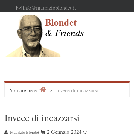
Skip
info@maurizioblondet.it
to
Blondet
content
& Friends
Home
>
You are here:
Invece di incazzarsi
Invece di incazzarsi
2 Gennaio 2024
Maurizio Blondet