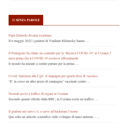
SENZA PAROLE
Papà Zelenski diventa israeliano
Il 6 maggio 2022 i genitori di Vladimir #Zelensky hanno …
Il Pentagono ha stilato un contratto per la “Ricerca COVID-19” in Ucraina 3
mesi prima che il COVID-19 esistesse ufficialmente
Il mondo ha iniziato a sentire parlare per la prima …
Covid, Speranza alla Cgil: «Campagna per quarta dose di vaccino»
“E’ in corso un altro pezzo di campagna” vaccinale contro …
Neonati uccisi e traffico di organi in Ucraina
Secondo quanto riferito dalla BBC, in Ucraina esiste un traffico …
Il grafene nel siero c’è, e serve ad hackerare l’uomo
Qui sotto un articolo scientifico sullo sviluppo di nano-antenne – …