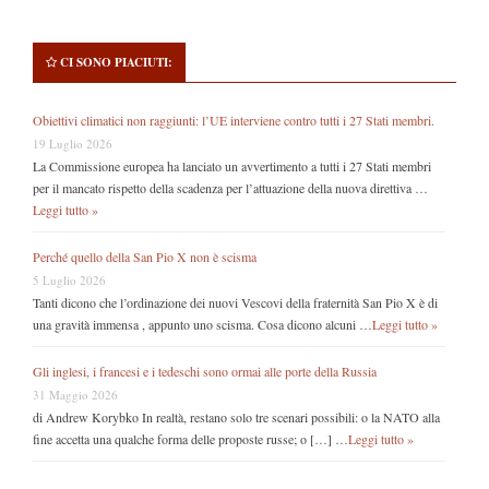
CI SONO PIACIUTI:
Obiettivi climatici non raggiunti: l’UE interviene contro tutti i 27 Stati membri.
19 Luglio 2026
La Commissione europea ha lanciato un avvertimento a tutti i 27 Stati membri
per il mancato rispetto della scadenza per l’attuazione della nuova direttiva …
Leggi tutto »
Perché quello della San Pio X non è scisma
5 Luglio 2026
Tanti dicono che l’ordinazione dei nuovi Vescovi della fraternità San Pio X è di
una gravità immensa , appunto uno scisma. Cosa dicono alcuni …
Leggi tutto »
Gli inglesi, i francesi e i tedeschi sono ormai alle porte della Russia
31 Maggio 2026
di Andrew Korybko In realtà, restano solo tre scenari possibili: o la NATO alla
fine accetta una qualche forma delle proposte russe; o […] …
Leggi tutto »