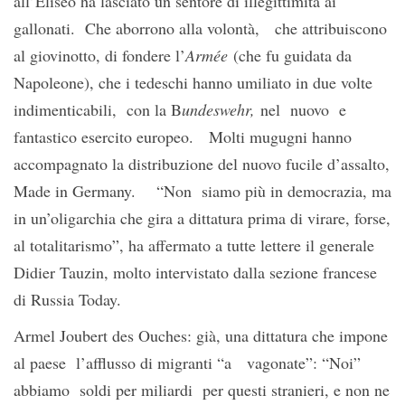
all’Eliseo ha lasciato un sentore di illegittimità ai
gallonati. Che aborrono alla volontà, che attribuiscono
al giovinotto, di fondere l’
Armée
(che fu guidata da
Napoleone), che i tedeschi hanno umiliato in due volte
indimenticabili, con la B
undeswehr,
nel nuovo e
fantastico esercito europeo. Molti mugugni hanno
accompagnato la distribuzione del nuovo fucile d’assalto,
Made in Germany. “Non siamo più in democrazia, ma
in un’oligarchia che gira a dittatura prima di virare, forse,
al totalitarismo”, ha affermato a tutte lettere il generale
Didier Tauzin, molto intervistato dalla sezione francese
di Russia Today.
Armel Joubert des Ouches: già, una dittatura che impone
al paese l’afflusso di migranti “a vagonate”: “Noi”
abbiamo soldi per miliardi per questi stranieri, e non ne