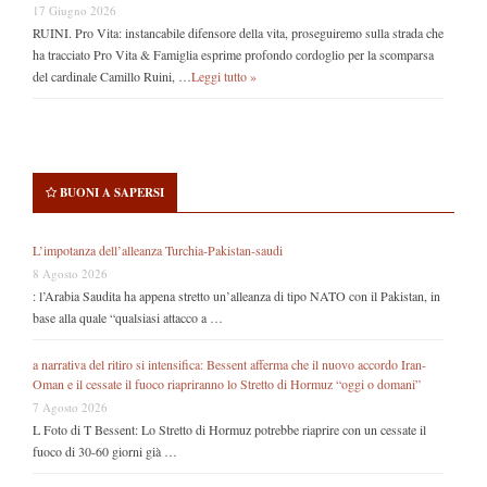
17 Giugno 2026
RUINI. Pro Vita: instancabile difensore della vita, proseguiremo sulla strada che
ha tracciato Pro Vita & Famiglia esprime profondo cordoglio per la scomparsa
del cardinale Camillo Ruini, …
Leggi tutto »
BUONI A SAPERSI
L’impotanza dell’alleanza Turchia-Pakistan-saudi
8 Agosto 2026
: l’Arabia Saudita ha appena stretto un’alleanza di tipo NATO con il Pakistan, in
base alla quale “qualsiasi attacco a …
a narrativa del ritiro si intensifica: Bessent afferma che il nuovo accordo Iran-
Oman e il cessate il fuoco riapriranno lo Stretto di Hormuz “oggi o domani”
7 Agosto 2026
L Foto di T Bessent: Lo Stretto di Hormuz potrebbe riaprire con un cessate il
fuoco di 30-60 giorni già …