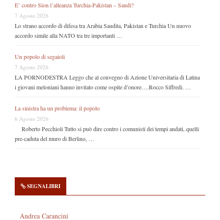
E’ contro Sion l’alleanza Turchia-Pakistan – Saudi?
7 Agosto 2026
Lo strano accordo di difesa tra Arabia Saudita, Pakistan e Turchia Un nuovo
accordo simile alla NATO tra tre importanti …
Un popolo di segaioli
7 Agosto 2026
LA PORNODESTRA Leggo che al convegno di Azione Universitaria di Latina
i giovani meloniani hanno invitato come ospite d’onore….Rocco Siffredi. …
La sinistra ha un problema: il popolo
6 Agosto 2026
Roberto Pecchioli Tutto si può dire contro i comunisti dei tempi andati, quelli
pre-caduta del muro di Berlino, …
SEGNALIBRI
Andrea Carancini