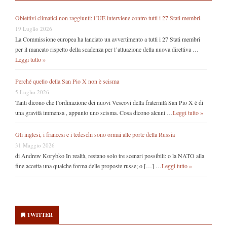
Obiettivi climatici non raggiunti: l’UE interviene contro tutti i 27 Stati membri.
19 Luglio 2026
La Commissione europea ha lanciato un avvertimento a tutti i 27 Stati membri
per il mancato rispetto della scadenza per l’attuazione della nuova direttiva …
Leggi tutto »
Perché quello della San Pio X non è scisma
5 Luglio 2026
Tanti dicono che l’ordinazione dei nuovi Vescovi della fraternità San Pio X è di
una gravità immensa , appunto uno scisma. Cosa dicono alcuni …
Leggi tutto »
Gli inglesi, i francesi e i tedeschi sono ormai alle porte della Russia
31 Maggio 2026
di Andrew Korybko In realtà, restano solo tre scenari possibili: o la NATO alla
fine accetta una qualche forma delle proposte russe; o […] …
Leggi tutto »
Secondary
Sidebar
TWITTER