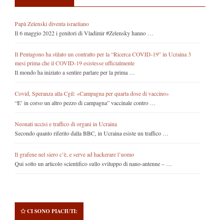
Papà Zelenski diventa israeliano
Il 6 maggio 2022 i genitori di Vladimir #Zelensky hanno …
Il Pentagono ha stilato un contratto per la “Ricerca COVID-19” in Ucraina 3
mesi prima che il COVID-19 esistesse ufficialmente
Il mondo ha iniziato a sentire parlare per la prima …
Covid, Speranza alla Cgil: «Campagna per quarta dose di vaccino»
“E’ in corso un altro pezzo di campagna” vaccinale contro …
Neonati uccisi e traffico di organi in Ucraina
Secondo quanto riferito dalla BBC, in Ucraina esiste un traffico …
Il grafene nel siero c’è, e serve ad hackerare l’uomo
Qui sotto un articolo scientifico sullo sviluppo di nano-antenne – …
CI SONO PIACIUTI: