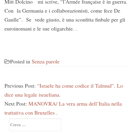
Mitt Dolcino mi scrive, “l’Armée française è in guerra.
Con la Germania e i collaborazionisti, come fece De
Gaulle”. Se vede giusto, è una sconfitta finbale per gli
euroinomani e le sue oligarchie. .
Posted in
Senza parole
Previous Post:
“Israele ha come codice il Talmud”. Lo
dice una legale israeliana.
Next Post:
MANOVRA/ La vera arma dell’Italia nella
trattativa con Bruxelles .
Primary
Ricerca
Sidebar
per: