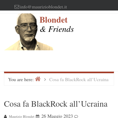
Skip
info@maurizioblondet.it
to
Blondet
content
& Friends
Home
>
You are here:
Cosa fa BlackRock all’Ucraina
Cosa fa BlackRock all’Ucraina
26 Maggio 2023
Maurizio Blondet