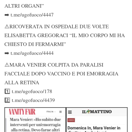
ALTRI ORGANI”
➡️ t.me/ugofuoco/4447
⚠️RICOVERATA IN OSPEDALE DUE VOLTE
ELISABETTA GREGORACI “IL MIO CORPO MI HA
CHIESTO DI FERMARMI”
➡️ t.me/ugofuoco/4444
⚠️MARA VENIER COLPITA DA PARALISI
FACCIALE DOPO VACCINO E POI EMORRAGIA
ALLA RETINA
1️⃣ t.me/ugofuoco/178
2️⃣ t.me/ugofuoco/4439