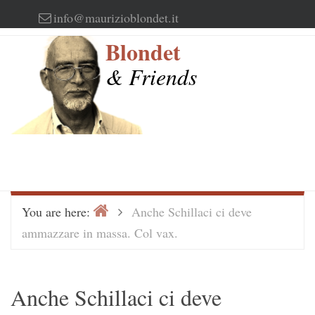
Skip
info@maurizioblondet.it
to
Blondet
content
& Friends
Home
>
You are here:
Anche Schillaci ci deve
ammazzare in massa. Col vax.
Anche Schillaci ci deve