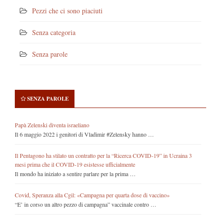
Pezzi che ci sono piaciuti
Senza categoria
Senza parole
SENZA PAROLE
Papà Zelenski diventa israeliano
Il 6 maggio 2022 i genitori di Vladimir #Zelensky hanno …
Il Pentagono ha stilato un contratto per la “Ricerca COVID-19” in Ucraina 3
mesi prima che il COVID-19 esistesse ufficialmente
Il mondo ha iniziato a sentire parlare per la prima …
Covid, Speranza alla Cgil: «Campagna per quarta dose di vaccino»
“E’ in corso un altro pezzo di campagna” vaccinale contro …