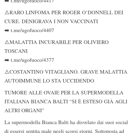
➡️ t.me/ugofuoco/4417
⚠️RARO LINFOMA PER ROGER O’DONNELL DEI
CURE. DENIGRAVA I NON VACCINATI
➡️ t.me/ugofuoco/4407
⚠️MALATTIA INCURABILE PER OLIVIERO
TOSCANI
➡️ t.me/ugofuoco/4377
⚠️COSTANTINO VITAGLIANO. GRAVE MALATTIA
AUTOIMMUNE LO STA UCCIDENDO
TUMORE ALLE OVAIE PER LA SUPERMODELLA
ITALIANA BIANCA BALTI “SI È ESTESO GIÀ AGLI
ALTRI ORGANI”
La supermodella Bianca Balti ha disvelato dai suoi social
di essersi sentita male negli scorsi giorni. Sottoposta ad