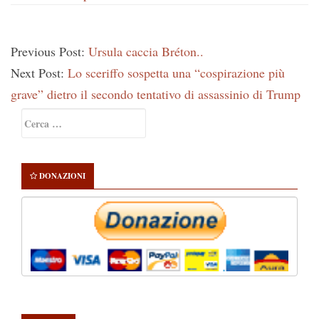
Previous Post:
Ursula caccia Bréton..
Next Post:
Lo sceriffo sospetta una “cospirazione più
grave” dietro il secondo tentativo di assassinio di Trump
Primary
Ricerca
Sidebar
per:
DONAZIONI