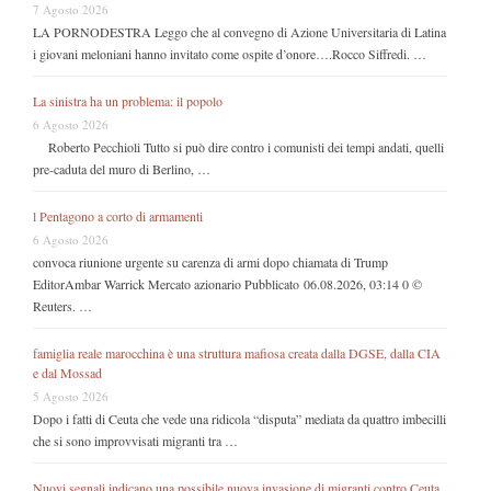
7 Agosto 2026
LA PORNODESTRA Leggo che al convegno di Azione Universitaria di Latina
i giovani meloniani hanno invitato come ospite d’onore….Rocco Siffredi. …
La sinistra ha un problema: il popolo
6 Agosto 2026
Roberto Pecchioli Tutto si può dire contro i comunisti dei tempi andati, quelli
pre-caduta del muro di Berlino, …
l Pentagono a corto di armamenti
6 Agosto 2026
convoca riunione urgente su carenza di armi dopo chiamata di Trump
EditorAmbar Warrick Mercato azionario Pubblicato 06.08.2026, 03:14 0 ©
Reuters. …
famiglia reale marocchina è una struttura mafiosa creata dalla DGSE, dalla CIA
e dal Mossad
5 Agosto 2026
Dopo i fatti di Ceuta che vede una ridicola “disputa” mediata da quattro imbecilli
che si sono improvvisati migranti tra …
Nuovi segnali indicano una possibile nuova invasione di migranti contro Ceuta