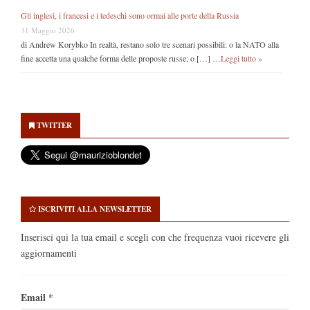
Gli inglesi, i francesi e i tedeschi sono ormai alle porte della Russia
31 Maggio 2026
di Andrew Korybko In realtà, restano solo tre scenari possibili: o la NATO alla
fine accetta una qualche forma delle proposte russe; o […] …
Leggi tutto »
Secondary
Sidebar
TWITTER
ISCRIVITI ALLA NEWSLETTER
Inserisci qui la tua email e scegli con che frequenza vuoi ricevere gli
aggiornamenti
Email
*