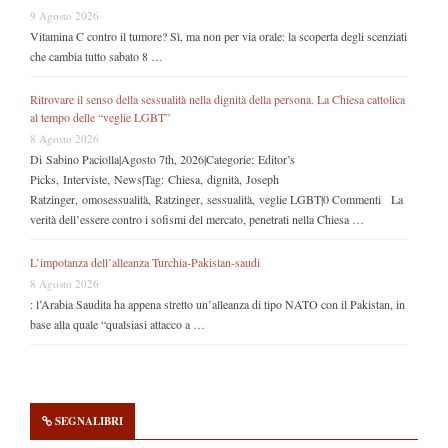
9 Agosto 2026
Vitamina C contro il tumore? Sì, ma non per via orale: la scoperta degli scenziati
che cambia tutto sabato 8 …
Ritrovare il senso della sessualità nella dignità della persona. La Chiesa cattolica
al tempo delle “veglie LGBT”
8 Agosto 2026
Di Sabino Paciolla|Agosto 7th, 2026|Categorie: Editor’s
Picks, Interviste, News|Tag: Chiesa, dignità, Joseph
Ratzinger, omosessualità, Ratzinger, sessualità, veglie LGBT|0 Commenti La
verità dell’essere contro i sofismi del mercato, penetrati nella Chiesa …
L’impotanza dell’alleanza Turchia-Pakistan-saudi
8 Agosto 2026
: l’Arabia Saudita ha appena stretto un’alleanza di tipo NATO con il Pakistan, in
base alla quale “qualsiasi attacco a …
SEGNALIBRI