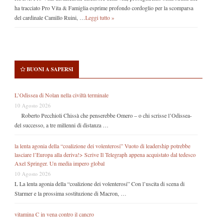
ha tracciato Pro Vita & Famiglia esprime profondo cordoglio per la scomparsa
del cardinale Camillo Ruini, …
Leggi tutto »
BUONI A SAPERSI
L’Odissea di Nolan nella civiltà terminale
10 Agosto 2026
Roberto Pecchioli Chissà che penserebbe Omero – o chi scrisse l’Odissea-
del successo, a tre millenni di distanza …
la lenta agonia della “coalizione dei volenterosi” Vuoto di leadership potrebbe
lasciare l’Europa alla deriva!> Scrive Il Telegraph appena acquistato dal tedesco
Axel Springer. Un media impero global
10 Agosto 2026
L La lenta agonia della “coalizione dei volenterosi” Con l’uscita di scena di
Starmer e la prossima sostituzione di Macron, …
vitamina C in vena contro il cancro