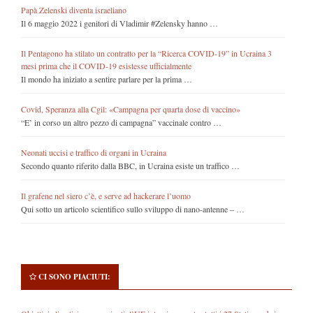
Papà Zelenski diventa israeliano
Il 6 maggio 2022 i genitori di Vladimir #Zelensky hanno …
Il Pentagono ha stilato un contratto per la “Ricerca COVID-19” in Ucraina 3
mesi prima che il COVID-19 esistesse ufficialmente
Il mondo ha iniziato a sentire parlare per la prima …
Covid, Speranza alla Cgil: «Campagna per quarta dose di vaccino»
“E’ in corso un altro pezzo di campagna” vaccinale contro …
Neonati uccisi e traffico di organi in Ucraina
Secondo quanto riferito dalla BBC, in Ucraina esiste un traffico …
Il grafene nel siero c’è, e serve ad hackerare l’uomo
Qui sotto un articolo scientifico sullo sviluppo di nano-antenne – …
CI SONO PIACIUTI: