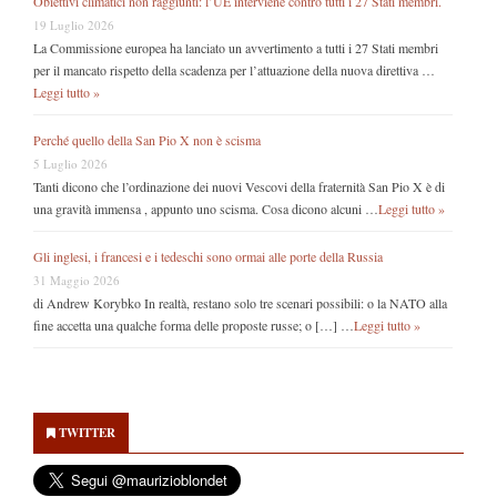
Obiettivi climatici non raggiunti: l’UE interviene contro tutti i 27 Stati membri.
19 Luglio 2026
La Commissione europea ha lanciato un avvertimento a tutti i 27 Stati membri
per il mancato rispetto della scadenza per l’attuazione della nuova direttiva …
Leggi tutto »
Perché quello della San Pio X non è scisma
5 Luglio 2026
Tanti dicono che l’ordinazione dei nuovi Vescovi della fraternità San Pio X è di
una gravità immensa , appunto uno scisma. Cosa dicono alcuni …
Leggi tutto »
Gli inglesi, i francesi e i tedeschi sono ormai alle porte della Russia
31 Maggio 2026
di Andrew Korybko In realtà, restano solo tre scenari possibili: o la NATO alla
fine accetta una qualche forma delle proposte russe; o […] …
Leggi tutto »
Secondary
Sidebar
TWITTER