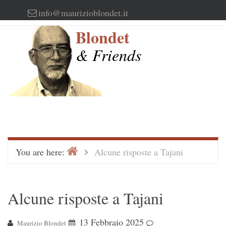
Skip
info@maurizioblondet.it
to
Blondet
content
& Friends
Home
>
You are here:
Alcune risposte a Tajani
Alcune risposte a Tajani
13 Febbraio 2025
Maurizio Blondet