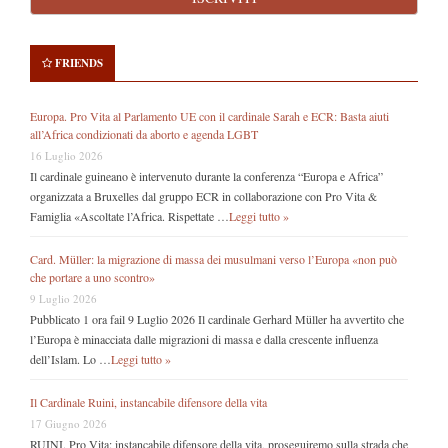
FRIENDS
Europa. Pro Vita al Parlamento UE con il cardinale Sarah e ECR: Basta aiuti
all’Africa condizionati da aborto e agenda LGBT
16 Luglio 2026
Il cardinale guineano è intervenuto durante la conferenza “Europa e Africa”
organizzata a Bruxelles dal gruppo ECR in collaborazione con Pro Vita &
Famiglia «Ascoltate l’Africa. Rispettate …
Leggi tutto »
Card. Müller: la migrazione di massa dei musulmani verso l’Europa «non può
che portare a uno scontro»
9 Luglio 2026
Pubblicato 1 ora fail 9 Luglio 2026 Il cardinale Gerhard Müller ha avvertito che
l’Europa è minacciata dalle migrazioni di massa e dalla crescente influenza
dell’Islam. Lo …
Leggi tutto »
Il Cardinale Ruini, instancabile difensore della vita
17 Giugno 2026
RUINI. Pro Vita: instancabile difensore della vita, proseguiremo sulla strada che