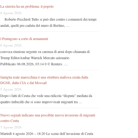
La sinistra ha un problema: il popolo
6 Agosto 2026
Roberto Pecchioli Tutto si può dire contro i comunisti dei tempi
andati, quelli pre-caduta del muro di Berlino, …
l Pentagono a corto di armamenti
6 Agosto 2026
convoca riunione urgente su carenza di armi dopo chiamata di
Trump EditorAmbar Warrick Mercato azionario
Pubblicato 06.08.2026, 03:14 0 © Reuters. …
famiglia reale marocchina è una struttura mafiosa creata dalla
DGSE, dalla CIA e dal Mossad
5 Agosto 2026
Dopo i fatti di Ceuta che vede una ridicola “disputa” mediata da
quattro imbecilli che si sono improvvisati migranti tra …
Nuovi segnali indicano una possibile nuova invasione di migranti
contro Ceuta
5 Agosto 2026
Martedì 4 agosto 2026 – 18:20 Le scene dell’invasione di Ceuta