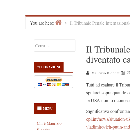
Home
>
You are here:
Il Tribunale Penale Internazional
Primary
Ricerca
Il Tribunal
Sidebar
per:
diventato ca
DONAZIONI
2
Maurizio Blondet
Tutti ad esaltare il Tri
sputarci sopra quando o
e USA non lo riconos
MENU
Significativo confrontar
cpi.int/news/situation
-u
Chi è Maurizio
vladimirovich-putin-and
Blondet