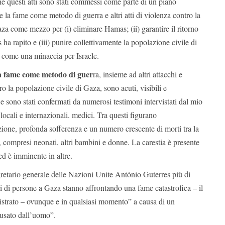
che questi atti sono stati commessi come parte di un piano
e la fame come metodo di guerra e altri atti di violenza contro la
za come mezzo per (i) eliminare Hamas; (ii) garantire il ritorno
ha rapito e (iii) punire collettivamente la popolazione civile di
 come una minaccia per Israele.
ella fame come metodo di guer
ra, insieme ad altri attacchi e
ro la popolazione civile di Gaza, sono acuti, visibili e
 sono stati confermati da numerosi testimoni intervistati dal mio
locali e internazionali. medici. Tra questi figurano
zione, profonda sofferenza e un numero crescente di morti tra la
 compresi neonati, altri bambini e donne. La carestia è presente
d è imminente in altre.
gretario generale delle Nazioni Unite António Guterres più di
i di persone a Gaza stanno affrontando una fame catastrofica – il
istrato – ovunque e in qualsiasi momento” a causa di un
ausato dall’uomo”.