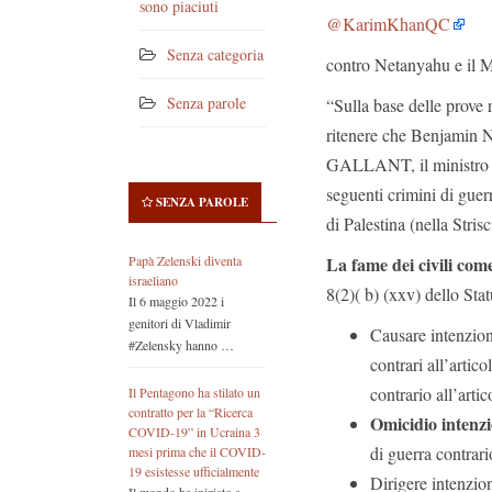
sono piaciuti
@KarimKhanQC
Senza categoria
contro Netanyahu e il Mi
Senza parole
“Sulla base delle prove 
ritenere che Benjamin 
GALLANT, il ministro de
seguenti crimini di guer
SENZA PAROLE
di Palestina (nella Stri
La fame dei civili co
Papà Zelenski diventa
israeliano
8(2)( b) (xxv) dello Stat
Il 6 maggio 2022 i
genitori di Vladimir
Causare intenzion
#Zelensky hanno …
contrari all’artico
contrario all’artic
Il Pentagono ha stilato un
contratto per la “Ricerca
Omicidio intenz
COVID-19” in Ucraina 3
di guerra contrario
mesi prima che il COVID-
19 esistesse ufficialmente
Dirigere intenzio