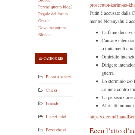
prosecutor-karim-aa-khan
Perché questo blog?
Putin è accusato dalla C
Regole del forum
mentre Netanyahu è acc
Grazie!
Dove incontrare
La fame dei civil
Blondet
Causare intenziona
o trattamenti cru
Omicidio intenzio
CATEGORIE
Dirigere intenzio
guerra
Buoni a sapersi
Lo sterminio e/o 
crimine contro l’
Chiesa
La persecuzione 
Friends
Altri atti inumani
https://x.com/RnaudBe
I pezzi miei
Ecco l’atto d’a
Pezzi che ci