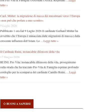
con Pro Vita & Famiglia «Ascoltate l’Africa. Rispettate …
Leggi
tutto »
Card. Müller: la migrazione di massa dei musulmani verso l’Europa
«non può che portare a uno scontro»
9 Luglio 2026
Pubblicato 1 ora fail 9 Luglio 2026 Il cardinale Gerhard Müller ha
avvertito che l’Europa è minacciata dalle migrazioni di massa e dalla
crescente influenza dell’Islam. Lo …
Leggi tutto »
Il Cardinale Ruini, instancabile difensore della vita
17 Giugno 2026
RUINI. Pro Vita: instancabile difensore della vita, proseguiremo
sulla strada che ha tracciato Pro Vita & Famiglia esprime profondo
cordoglio per la scomparsa del cardinale Camillo Ruini, …
Leggi
tutto »
BUONI A SAPERSI