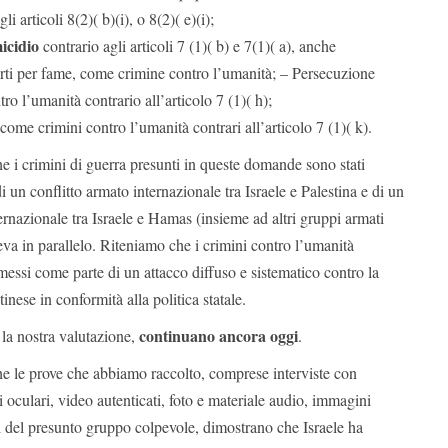
li articoli 8(2)( b)(i), o 8(2)( e)(i);
icidio
contrario agli articoli 7 (1)( b) e 7(1)( a), anche
rti per fame, come crimine contro l’umanità; – Persecuzione
o l’umanità contrario all’articolo 7 (1)( h);
 come crimini contro l’umanità contrari all’articolo 7 (1)( k).
che i crimini di guerra presunti in queste domande sono stati
 un conflitto armato internazionale tra Israele e Palestina e di un
ernazionale tra Israele e Hamas (insieme ad altri gruppi armati
geva in parallelo. Riteniamo che i crimini contro l’umanità
messi come parte di un attacco diffuso e sistematico contro la
inese in conformità alla politica statale.
continuano ancora oggi
 la nostra valutazione,
.
che le prove che abbiamo raccolto, comprese interviste con
i oculari, video autenticati, foto e materiale audio, immagini
oni del presunto gruppo colpevole, dimostrano che Israele ha