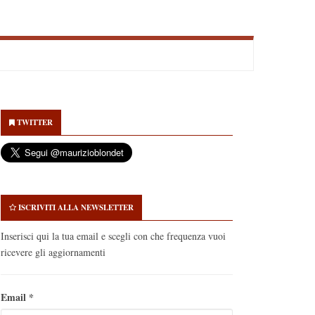
econdary
idebar
TWITTER
ISCRIVITI ALLA NEWSLETTER
Inserisci qui la tua email e scegli con che frequenza vuoi
ricevere gli aggiornamenti
Email
*