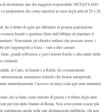
rca di incriminare due dei maggiori responsabili, NETANYAHU
perpetratori che come superiori ai sensi degli articoli 25 e 28
ati, ha il diritto di agire per difendere la propria popolazione.
n esonera Israele o qualsiasi Stato dall’obbligo di rispettare il
anitario. Nonostante gli obiettivi militari che possono avere, i
lto per raggiungerli a Gaza – vale a dire causare
fame, grandi sofferenze e gravi lesioni fisiche o alla salute della
o criminali.
llah, al Cairo, in Israele e a Rafah, ho costantemente
to internazionale umanitario richiede che Israele intraprenda
ntire immediatamente l’accesso su larga scala agli aiuti umanitari
colare che la fame come metodo di guerra e il rifiuto degli aiuti
reati previsti dallo Statuto di Roma. Non avrei potuto essere più
e sottolineato anche nelle mie dichiarazioni pubbliche, chi non