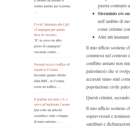
Il mondo ha iniziato a
guerra contrario ag
sentire parlare per la prima
…
Sterminio e/o om
nell’ambito di mo
Covid, Speranza alla Cgil:
come crimine contr
«Campagna per quarta
dose di vaccino»
Altri atti inumani
“E’ in corso un altro
pezzo di campagna”
Il mio ufficio sostiene 
vaccinale contro …
commessi nel contesto di
conflitto armato non int
Neonati uccisi e traffico di
organi in Ucraina
palestinesi) che si svol
Secondo quanto riferito
accusati siano stati com
dalla BBC, in Ucraina
popolazione civile palest
esiste un traffico …
Questi crimini, secondo
Il grafene nel siero c’è, e
serve ad hackerare l’uomo
Il mio ufficio sostiene 
Qui sotto un articolo
sopravvissuti e testimon
scientifico sullo sviluppo
di nano-antenne – …
satellitari e dichiarazi