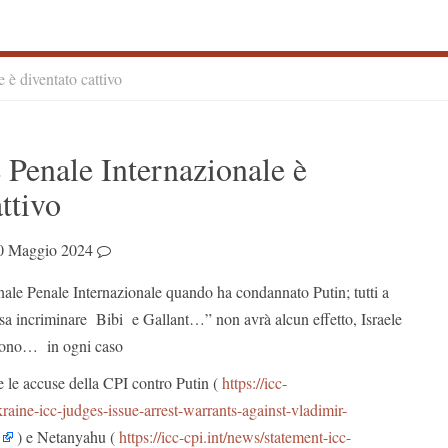
e è diventato cattivo
S
e Penale Internazionale è
S
ttivo
0 Maggio 2024
bunale Penale Internazionale quando ha condannato Putin; tutti a
sa incriminare Bibi e Gallant…” non avrà alcun effetto, Israele
cono… in ogni caso
e le accuse della CPI contro Putin (
https://
icc-
kraine-icc-judges-issue-arrest-warrants-against-vladimir-
) e Netanyahu (
https://
icc-cpi.int/news/statement
-icc-