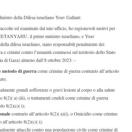
nistro della Difesa israeliano Yoav Gallant:
raccolte ed esaminate dal mio ufficio, ho ragionevoli motivi per
NETANYAHU, il primo ministro israeliano, e Yoav
lla difesa israeliano, siano responsabili penalmente dei
ra e crimini contro l’umanità commessi sul territorio dello Stato
scia di Gaza) almeno dall’8 ottobre 2023: –
me metodo di guerra
come crimine di guerra contrario all’articolo
uto;
almente grandi sofferenze o gravi lesioni al corpo o alla salute
lo 8(2)( a) (iii), o trattamenti crudeli come crimine di guerra
olo 8(2)(c)( i);
ionale
contrario all’articolo 8(2)( a)(i), o Omicidio come crimine
 all’articolo 8(2)(c)( i);
nalmente attacchi contro una popolazione civile come crimine di