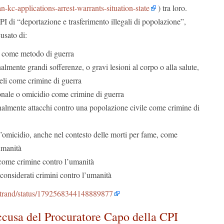
-kc-applications-arrest-warrants-situation-state
) tra loro.
PI di “deportazione e trasferimento illegali di popolazione”,
usato di:
i come metodo di guerra
lmente grandi sofferenze, o gravi lesioni al corpo o alla salute,
deli come crimine di guerra
nale o omicidio come crimine di guerra
nalmente attacchi contro una popolazione civile come crimine di
l’omicidio, anche nel contesto delle morti per fame, come
umanità
come crimine contro l’umanità
 considerati crimini contro l’umanità
rtrand/status/1792568344148889877
ccusa del Procuratore Capo della CPI