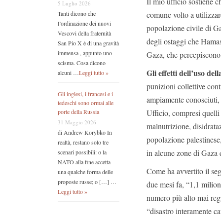
Il mio ufficio sostiene 
5 Luglio 2026
comune volto a utilizzar
Tanti dicono che
l’ordinazione dei nuovi
popolazione civile di Ga
Vescovi della fraternità
degli ostaggi che Hamas 
San Pio X è di una gravità
immensa , appunto uno
Gaza, che percepiscono
scisma. Cosa dicono
Gli effetti dell’uso d
alcuni …
Leggi tutto »
punizioni collettive cont
Gli inglesi, i francesi e i
ampiamente conosciuti, e
tedeschi sono ormai alle
Ufficio, compresi quelli 
porte della Russia
31 Maggio 2026
malnutrizione, disidrata
di Andrew Korybko In
popolazione palestinese,
realtà, restano solo tre
in alcune zone di Gaza e
scenari possibili: o la
NATO alla fine accetta
Come ha avvertito il se
una qualche forma delle
proposte russe; o […] …
due mesi fa, “1,1 milion
Leggi tutto »
numero più alto mai reg
“disastro interamente c