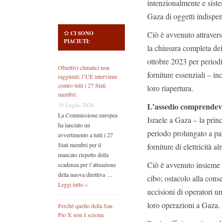
intenzionalmente e siste
Gaza di oggetti indispe
Ciò è avvenuto attraver
CI SONO
PIACIUTI:
la chiusura completa dei
ottobre 2023 per periodi
Obiettivi climatici non
forniture essenziali – in
raggiunti: l’UE interviene
contro tutti i 27 Stati
loro riapertura.
membri.
L’assedio comprendeva 
19 Luglio 2026
La Commissione europea
Israele a Gaza – la princ
ha lanciato un
periodo prolungato a par
avvertimento a tutti i 27
Stati membri per il
forniture di elettricità 
mancato rispetto della
Ciò è avvenuto insieme ad
scadenza per l’attuazione
della nuova direttiva …
cibo; ostacolo alla conse
Leggi tutto »
uccisioni di operatori u
loro operazioni a Gaza.
Perché quello della San
Pio X non è scisma