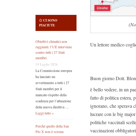
CI SONO
(No
PIACIUTI:
Obiettivi climatici non
Un lettore medico coglie
raggiunti: l’UE interviene
contro tutti i 27 Stati
membri.
19 Luglio 2026
La Commissione europea
ha lanciato un
Buon giorno Dott. Blon
avvertimento a tutti i 27
è bello vedere, in un pa
Stati membri per il
mancato rispetto della
fatto di politica estera, 
scadenza per l’attuazione
ignorano, che sperava c
della nuova direttiva …
Leggi tutto »
lucrare con le big major
politiche vaccinali scel
Perché quello della San
vaccinazioni obbligator
Pio X non è scisma