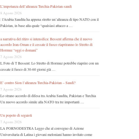
L’impotanza dell’alleanza Turchia-Pakistan-saudi
8 Agosto 2026
: l’Arabia Saudita ha appena stretto un’alleanza di tipo NATO con il
Pakistan, in base alla quale “qualsiasi attacco a …
a narrativa del ritiro si intensifica: Bessent afferma che il nuovo
accordo Iran-Oman e il cessate il fuoco riapriranno lo Stretto di
Hormuz “oggi o domani”
7 Agosto 2026
L Foto di T Bessent: Lo Stretto di Hormuz potrebbe riaprire con un
cessate il fuoco di 30-60 giorni già …
E’ contro Sion l’alleanza Turchia-Pakistan – Saudi?
7 Agosto 2026
Lo strano accordo di difesa tra Arabia Saudita, Pakistan e Turchia
Un nuovo accordo simile alla NATO tra tre importanti …
Un popolo di segaioli
7 Agosto 2026
LA PORNODESTRA Leggo che al convegno di Azione
Universitaria di Latina i giovani meloniani hanno invitato come