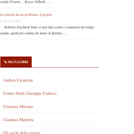
ospite d’onore….Rocco Siffredi. …
La sinistra ha un problema: il popolo
6 Agosto 2026
Roberto Pecchioli Tutto si può dire contro i comunisti dei tempi
andati, quelli pre-caduta del muro di Berlino, …
SEGNALIBRI
Andrea Carancini
Centro Studi Giuseppe Federici
Costanza Miriano
Gianluca Marletta
Gli occhi della guerra