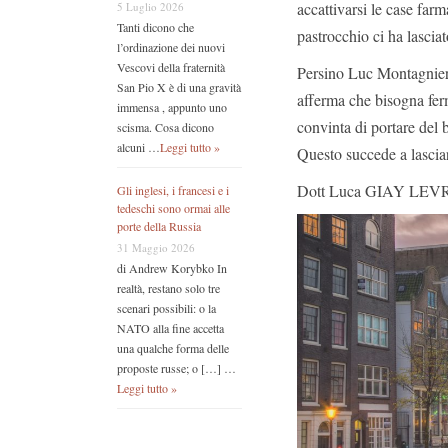
accattivarsi le case far
5 Luglio 2026
Tanti dicono che
pastrocchio ci ha lascia
l’ordinazione dei nuovi
Vescovi della fraternità
Persino Luc Montagnier
San Pio X è di una gravità
afferma che bisogna fer
immensa , appunto uno
convinta di portare del 
scisma. Cosa dicono
alcuni …
Leggi tutto »
Questo succede a lasciar
Dott Luca GIAY LEV
Gli inglesi, i francesi e i
tedeschi sono ormai alle
porte della Russia
31 Maggio 2026
di Andrew Korybko In
realtà, restano solo tre
scenari possibili: o la
NATO alla fine accetta
una qualche forma delle
proposte russe; o […] …
Leggi tutto »