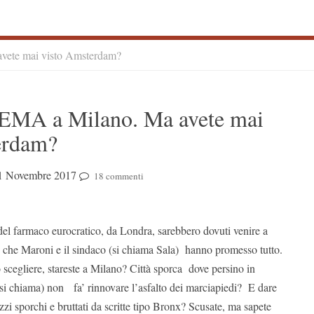
vete mai visto Amsterdam?
S
’EMA a Milano. Ma avete mai
S
erdam?
1 Novembre 2017
18 commenti
 del farmaco eurocratico, da Londra, sarebbero dovuti venire a
è che Maroni e il sindaco (si chiama Sala) hanno promesso tutto.
scegliere, stareste a Milano? Città sporca dove persino in
 si chiama) non fa’ rinnovare l’asfalto dei marciapiedi? E dare
azzi sporchi e bruttati da scritte tipo Bronx? Scusate, ma sapete