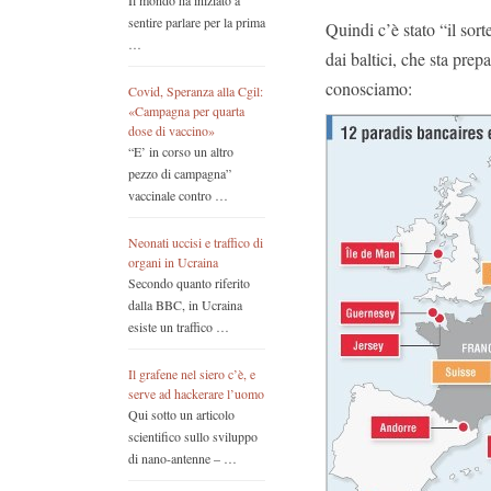
Il mondo ha iniziato a
sentire parlare per la prima
Quindi c’è stato “il sor
…
dai baltici, che sta pre
conosciamo:
Covid, Speranza alla Cgil:
«Campagna per quarta
dose di vaccino»
“E’ in corso un altro
pezzo di campagna”
vaccinale contro …
Neonati uccisi e traffico di
organi in Ucraina
Secondo quanto riferito
dalla BBC, in Ucraina
esiste un traffico …
Il grafene nel siero c’è, e
serve ad hackerare l’uomo
Qui sotto un articolo
scientifico sullo sviluppo
di nano-antenne – …