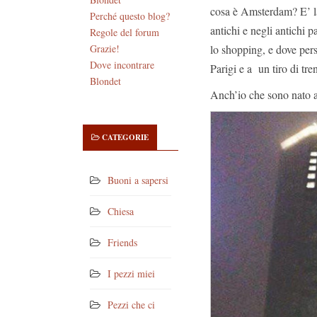
cosa è Amsterdam? E’ la
Perché questo blog?
antichi e negli antichi 
Regole del forum
lo shopping, e dove pers
Grazie!
Dove incontrare
Parigi e a un tiro di tr
Blondet
Anch’io che sono nato 
CATEGORIE
Buoni a sapersi
Chiesa
Friends
I pezzi miei
Pezzi che ci