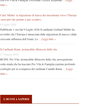
con Pro Vita & Famiglia «Ascoltate l’Africa. Rispettate …
Leggi
tutto »
Card. Müller: la migrazione di massa dei musulmani verso l’Europa
«non può che portare a uno scontro»
9 Luglio 2026
Pubblicato 1 ora fail 9 Luglio 2026 Il cardinale Gerhard Müller ha
avvertito che l’Europa è minacciata dalle migrazioni di massa e dalla
crescente influenza dell’Islam. Lo …
Leggi tutto »
Il Cardinale Ruini, instancabile difensore della vita
17 Giugno 2026
RUINI. Pro Vita: instancabile difensore della vita, proseguiremo
sulla strada che ha tracciato Pro Vita & Famiglia esprime profondo
cordoglio per la scomparsa del cardinale Camillo Ruini, …
Leggi
tutto »
BUONI A SAPERSI