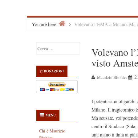
Home
>
You are here:
Volevano l’EMA a Milano. Ma a
Primary
Ricerca
Volevano l
Sidebar
per:
visto Amst
DONAZIONI
2
Maurizio Blondet
I potentissimi oligarchi
Milano. Il tragicomico 
MENU
Ma scusate, voi potendo 
centro il Sindaco (Sala,
Chi è Maurizio
una mano ti tinta ai pal
Blondet