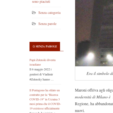
sono piaciuti
Senza categoria
Senza parole
SENZA PAROLE
Papà Zelenski diventa
israeliano
Il 6 maggio 2022 i
Era il simbolo di
genitori di Vladimir
#Zelensky hanno …
Maroni offriva agli oliga
Il Pentagono ha stilato un
contratto per la “Ricerca
modernità di Milano è 
COVID-19” in Ucraina 3
Regione, ha abbandonato 
mesi prima che il COVID-
19 esistesse ufficialmente
nuovi.