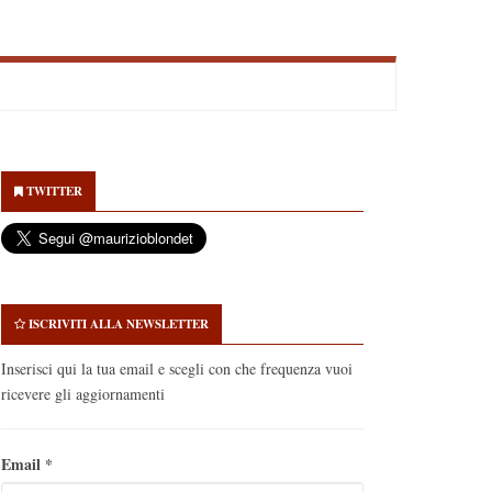
econdary
idebar
TWITTER
ISCRIVITI ALLA NEWSLETTER
Inserisci qui la tua email e scegli con che frequenza vuoi
ricevere gli aggiornamenti
Email
*